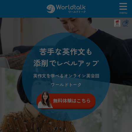
menu
苦手な英作文も
添削で
レベルアップ
英作文を学べるオンライン英会話
ワールドトーク
無料体験はこちら