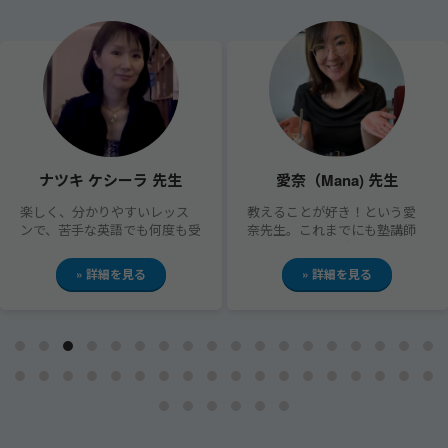
ナツキ ケシーラ 先生
愛奈（Mana) 先生
楽しく、分かりやすいレッス
教えることが好き！という愛
ンで、苦手な英語でも何度も受
奈先生。これまでにも塾講師
講したい！と思わせてくれる
や家庭教師の経験があり、リー
レッスンを提供してください
ドしたレッスンを展開してく
» 詳細を見る
» 詳細を見る
ます。英語って簡単なのかも、
れます。きめ細やかで誠実な対
と苦手意識も克服できます！
応に、はじめてレッスン受講
する方も安心して受講できる
と評判です◎