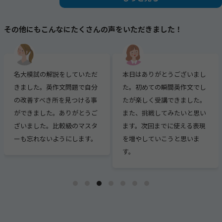
ど、素晴らしい授業でした。
その他にもこんなにたくさんの声をいただきました！
息子のライティングが授業の度にスキルア
ップしていくのが目に見えて分かりまし
た！
本日はありがとうございまし
瞬間英作文のテキストを１冊
事前に色々と準備され完璧な授業をしてい
た。初めての瞬間英作文でし
終えることができました。１
ただける素晴らしい先生に出逢え親子で感
たが楽しく受講できました。
人では挫折してしまったであ
謝しております。
また、挑戦してみたいと思い
ろうテキストを終えられたの
ます。次回までに使える表現
は、一緒に伴走してくださる
を増やしていこうと思いま
先生がいてくださったからで
す。
す。