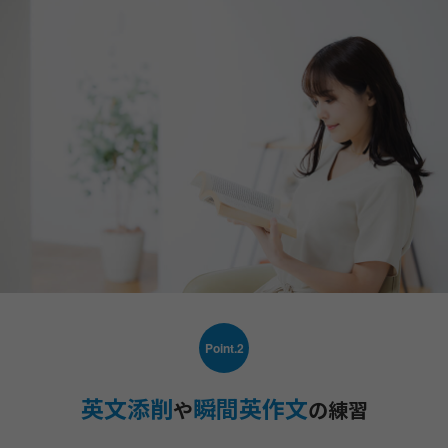
Point.2
英文添削
瞬間英作文
や
の練習