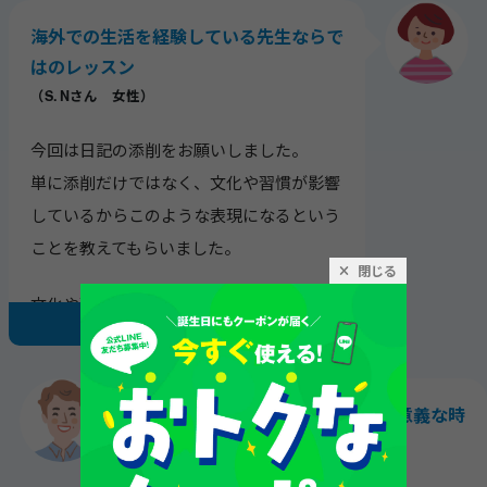
気が付いたら朝だった・・ことも何度もあ
海外での生活を経験している先生ならで
りました。
はのレッスン
（S. Nさん 女性）
お陰様で今では多少の余裕をもって、お客
様をやり取りできます。実際にビジネスを
今回は日記の添削をお願いしました。
されていらっしゃったとの事で、英語以外
単に添削だけではなく、文化や習慣が影響
でも私が知りたいことをとてもよくご存じ
しているからこのような表現になるという
でびっくりしております。
ことを教えてもらいました。
閉じる
これからもよろしくお願い申し上げます。
文化や習慣までは独学では学べないことな
Thank you very much for your valuable
もっと見る
ので、海外での生活を経験している先生な
input. Your advices are very helpful for me.
らではのレッスンだなぁと思いました。と
ても興味深いレッスンでした。
テンポよく進める事ができて有意義な時
間でした
（A. Kさん 男性）