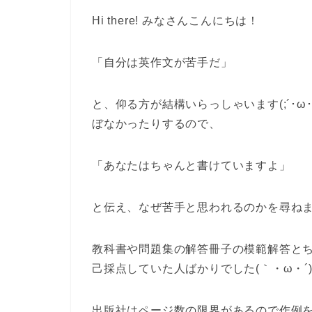
Hi there! みなさんこんにちは！
「自分は英作文が苦手だ」
と、仰る方が結構いらっしゃいます(;´･
ぼなかったりするので、
「あなたはちゃんと書けていますよ」
と伝え、なぜ苦手と思われるのかを尋ね
教科書や問題集の解答冊子の模範解答と
己採点していた人ばかりでした(｀・ω・´
出版社はページ数の限界があるので作例