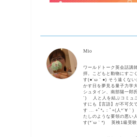
Mio
ワールドトーク英会話講
拝。こどもと動物にすご
す(●´ω｀●) そう遠
かす日を夢見る量子力学大
シュタイン、南部陽一郎氏
´)ゝ 人と人を結ぶコミ
すにも【言語】が不可欠
す ... +ﾟ*｡：ﾟ+(人
たしのような要領の悪い
す(*´ω｀*) 英検1級受