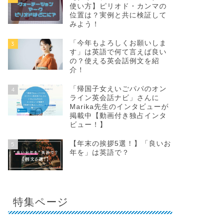
使い方】ピリオド・カンマの
位置は？実例と共に検証して
みよう！
「今年もよろしくお願いしま
3
す」は英語で何て言えば良い
の？使える英会話例文を紹
介！
「帰国子女えいごパパのオン
4
ライン英会話ナビ」さんに
Marika先生のインタビューが
掲載中【動画付き独占インタ
ビュー！】
【年末の挨拶5選！】「良いお
5
年を」は英語で？
特集ページ