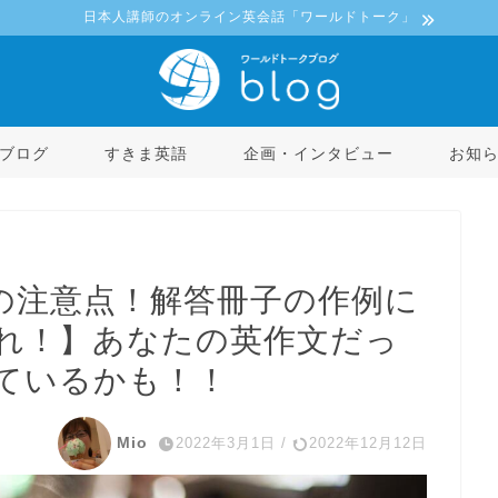
日本人講師のオンライン英会話「ワールドトーク」
ブログ
すきま英語
企画・インタビュー
お知
の注意点！解答冊子の作例に
れ！】あなたの英作文だっ
ているかも！！
Mio
2022年3月1日
/
2022年12月12日