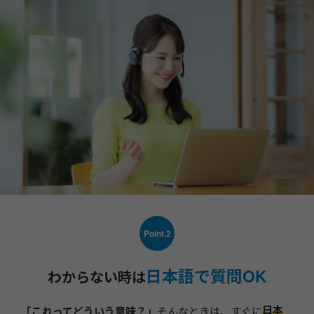
Point.2
日本語で質問OK
わからない時は
日本
「これってどういう意味？」
そんなときは、すぐに