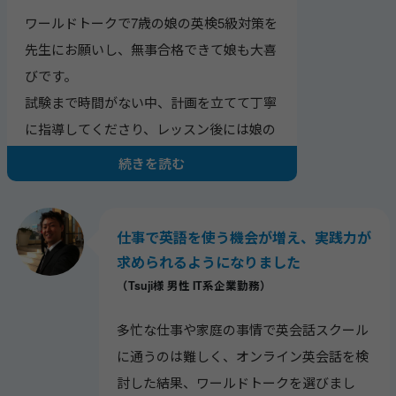
ワールドトークで7歳の娘の英検5級対策を
先生にお願いし、無事合格できて娘も大喜
びです。
試験まで時間がない中、計画を立てて丁寧
に指導してくださり、レッスン後には娘の
理解度をチェックし、私にも復習のポイン
続きを読む
トを具体的に教えてくれました。
先生の「必ず合格させたい」という熱意が
伝わり、家庭学習もしやすかったです。
仕事で英語を使う機会が増え、実践力が
求められるようになりました
（Tsuji様 男性 IT系企業勤務）
多忙な仕事や家庭の事情で英会話スクール
に通うのは難しく、オンライン英会話を検
討した結果、ワールドトークを選びまし