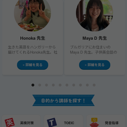
Honoka 先生
Maya D 先生
生きた英語をハンガリーから
ブルガリアにお住まいの
届けてくれるHonoka先生。社
Maya D 先生。子供英会話の
会人経験と海外での大学生活
経験がお有りで、楽しく英語
で培った知識だけで無く、リ
を教える、をモットーにされ
» 詳細を見る
» 詳細を見る
アルな体験談もシェアしてく
ています。お子様に英語を学
れます。うまく言えないもど
ばせたい方、ブルガリアに興
かしさに寄り添いながら、一
味がある方、そして初心者の
言ずつ形...
方にもおすす...
目的から講師を探す！
英検対策
TOEIC
発音指導