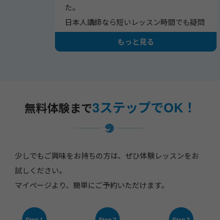
た。
日本人講師なら短いレッスン時間でも疑問
をスムーズに解決できる点が魅力でした。
もっと見る
また、講師が世界各地に在住しているた
め、24時間近く受講可能なのも便利です。
3ステップ
でOK！
無料体験まで
少しでもご興味をお持ちの方は、ぜひ体験レッスンをお
試しください。
マイページより、簡単にご予約いただけます。
Step.1
Step.2
Step.3