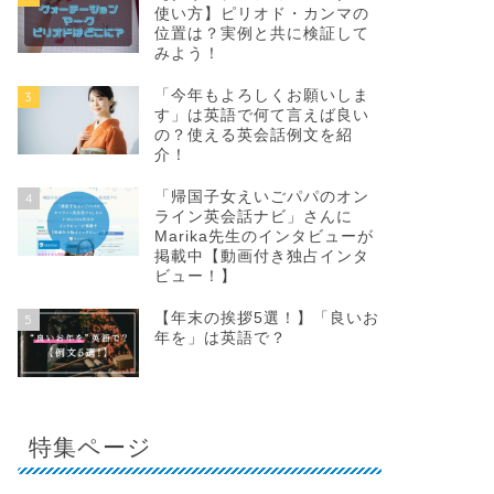
使い方】ピリオド・カンマの
位置は？実例と共に検証して
みよう！
「今年もよろしくお願いしま
3
す」は英語で何て言えば良い
の？使える英会話例文を紹
介！
「帰国子女えいごパパのオン
4
ライン英会話ナビ」さんに
Marika先生のインタビューが
掲載中【動画付き独占インタ
ビュー！】
【年末の挨拶5選！】「良いお
5
年を」は英語で？
特集ページ