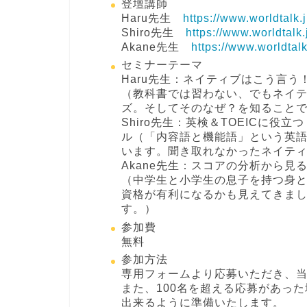
登壇講師
Haru先生
https://www.worldtalk.
Shiro先生
https://www.worldtalk
Akane先生
https://www.worldtal
セミナーテーマ
Haru先生：ネイティブはこう言
（教科書では習わない、でもネイ
ズ。そしてそのなぜ？を知ること
Shiro先生：英検＆TOEICに役
ル
（「内容語と機能語」という英
います。聞き取れなかったネイテ
Akane先生：スコアの分析から
（中学生と小学生の息子を持つ身
資格が有利になるかも見えてきま
す。）
参加費
無料
参加方法
専用フォームより応募いただき、当
また、100名を超える応募があった場合
出来るように準備いたします。