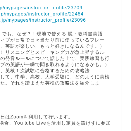
jp/mypages/instructor_profile/23709
.jp/mypages/instructor_profile/22484
k.jp/mypages/instructor_profile/23096
う！でも、なぜ？！現地で使える 脱・教科書英語！
ティブが日常で日々当たり前に使っているフレー
で、英語が楽しい、もっと好きになるんです。）
立つ！ リスニングとスピーキング力が急上昇するルー
語の発音ルールについて話した上で、実践練習も行
ィブの英語が一瞬で聞き取れるようになるかも。）
見る、英検１次試験に合格するための攻略法
として、中学、高校、大学受験に、どのように英検
した。それを踏まえた英検の攻略法を紹介しま
日はZoomを利用して行います。
、You tube Liveを活用し定員を設けずに参加