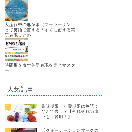
大流行中の麻辣湯（マーラータン）
って英語で言える？すぐに使える英
語表現まとめ
時間帯を表す英語表現を完全マスタ
ー！
人気記事
賞味期限・消費期限は英語で
1
なんて言う？【それぞれの違
いもご説明！】
【クォーテーションマークの
2