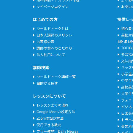
る所定の方法により、ユーザー登録を行うもの
マイページログイン
お問い
ユーザー登録に際しては、自己の通信環境がサ
ださい。
はじめての方
提供レ
ユーザー登録をした者（登録を前提に仮登録し
ワールドトークとは
初心者
時点で本規約の内容を承諾したものとみなしま
日本人講師のメリット
英検対
ユーザー登録は一人１回のみとし、同様に無料
お客様の声
1級
準1級
同一人物による複数登録による無料体験期間の
TOEI
講師の質へのこだわり
金を請求し、乙は支払うものとします。
発音指
法人利用について
文法指
第4条（登録の不承認）
講師検索
キッズ
小学生
ワールドトーク講師一覧
本サービスへのユーザー登録希望者が以下のい
中学生
目的から探す
承認しない場合があります。
高校英
（1）既存の登録者が他の名称で登録しようと
大学生
レッスンについて
（2）入会申込の際の申告事項に虚偽、誤記ま
フォニ
レッスンまでの流れ
（3）本サービスの円滑な運営を妨げる恐れが
ビジネ
Google Meetの設定方法
（4）過去において甲より除名処分を受けたこ
日常英
Zoomの設定方法
トラベ
（5）上記以外の理由で、入会に際し不適当で
使用できる教材
英文添
フリー教材「Daily News」
イギリ