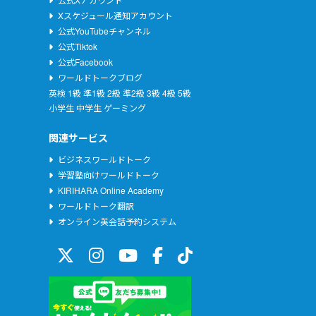
Xスケジュール通知アカウント
公式YouTubeチャンネル
公式Tiktok
公式Facebook
ワールドトークブログ
英検
1級
準1級
2級
準2級
3級
4級
5級
小学生
中学生
ゲーミング
関連サービス
ビジネスワールドトーク
学習塾向けワールドトーク
KIRIHARA Online Academy
ワールドトーク翻訳
オンライン英会話予約システム