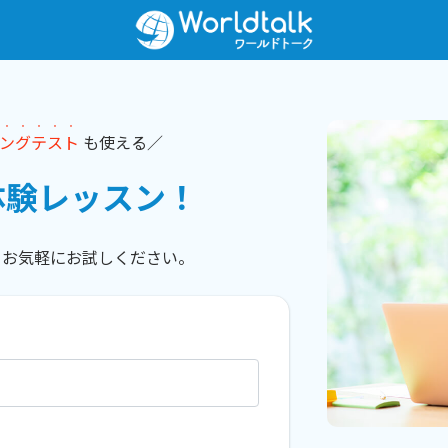
・
・
・
・
・
ン
グ
テ
ス
ト
も使える／
体験レッスン！
。
お気軽にお試しください。