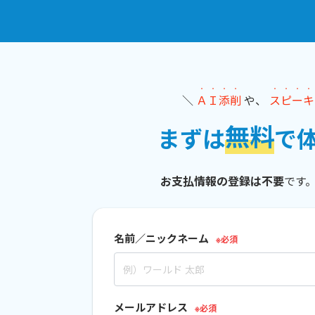
・
・
・
・
・
・
・
・
＼
Ａ
Ｉ
添
削
や、
ス
ピ
ー
キ
無料
まずは
で
お支払情報の登録は不要
です
名前／ニックネーム
メールアドレス