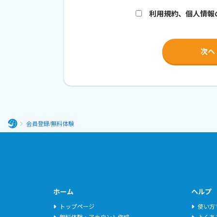
本サービスのお申し込みをいただいた方は、本規
利用規約、個人情報
第1条（本規約の趣旨）
乙は、本サービスを利用するにあたり、本規約
第2条（本規約の変更）
甲は、乙の了承を得ることなく、本規約を変更
スの利用条件は、変更後の利用規約によります
本規約の変更の効力は、甲が別途定める場合を
会員登録/無料体験
り、その効力を生じるものとします。
ホ
第1項および前項の規定にかかわらず、本規約
ー
る場合、甲は、当該変更内容を乙にEメールに
ム
本サービスを利用した場合、乙は、本規約の変
第3条（ユーザー登録）
ホーム
ヘルプ
本サービスの利用を希望する者は、ZoomまたはG
トップページ
使い方
無料体験・アカウント作成
よくあ