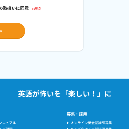
約に同意したものとみなします。
の取扱いに同意
を誠実に遵守するものとします。
することがあります。この場合、本サービ
。
除いて、オンライン上に表示された時点よ
の変更が乙に大きな影響を与えるものであ
より通知するものとし、当該通知後に乙が
英語が怖いを「楽しい！」に
更に同意したものとみなします。
募集・採用
oogleMeetをインストールし、甲が定め
マニュアル
オンライン英会話講師募集
るご質問
キッズ向け英会話講師募集