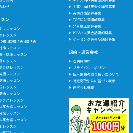
とします。
合わせ
中高生向け英会話講師募集
ービスの利用に適していることをご確認く
英検対策講師募集
ッスン
TOEIC対策講師募集
た者も含む）は、ユーザー登録を行なった
発音矯正講師募集
向けレッスン
す。
ビジネス英会話講師募集
策レッスン
体験期間も一人１回のみの利用とします。
ゲーミング英会話講師募集
2級
準2級
3級
4級
5級
不正利用が発覚した場合、甲から乙に損害
C対策レッスン
規約・運営会社
導・矯正レッスン
導レッスン
ご利用規約
英会話レッスン
プライバシーポリシー
英語レッスン
個人情報の取り扱いについて
ずれかの項目に該当する場合、甲は登録を
英語レッスン
特定商取引法に基づく表示
語レッスン
運営会社概要
した場合
英語レッスン
たは記入もれがあった場合
ックスレッスン
ある場合
ス英会話レッスン
とがある場合
会話レッスン
ル英会話レッスン
あると甲が判断した場合
削レッスン
ス英語レッスン