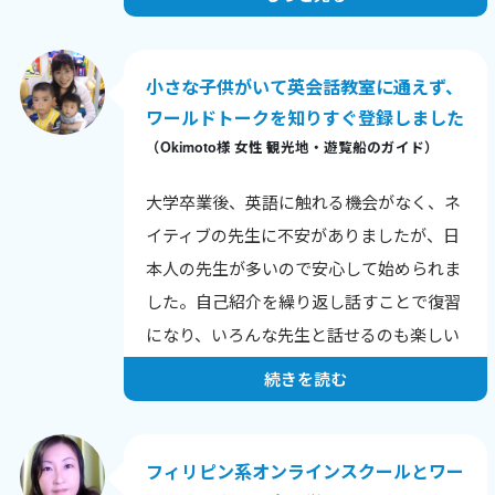
トを具体的に教えてくれました。
先生の「必ず合格させたい」という熱意が
伝わり、家庭学習もしやすかったです。
小さな子供がいて英会話教室に通えず、
ワールドトークを知りすぐ登録しました
（Okimoto様 女性 観光地・遊覧船のガイド）
大学卒業後、英語に触れる機会がなく、ネ
イティブの先生に不安がありましたが、日
本人の先生が多いので安心して始められま
した。自己紹介を繰り返し話すことで復習
になり、いろんな先生と話せるのも楽しい
です。
続きを読む
特に子育て中でも外出せずに学べるオンラ
インレッスンは大変助かります。
最近は主人にも「楽しそうだね」と言われ
フィリピン系オンラインスクールとワー