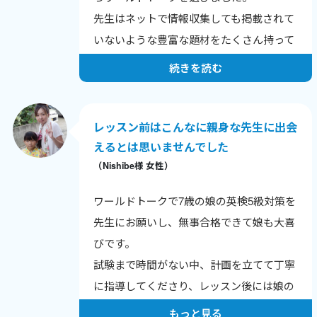
先生はネットで情報収集しても掲載されて
いないような豊富な題材をたくさん持って
いらっしゃいました。
続きを読む
フレーズを一緒に考えてくれたり、チャッ
トボックスに記録していただいたことで復
習にも役立ちます。
レッスン前はこんなに親身な先生に出会
えるとは思いませんでした
（Nishibe様 女性）
ワールドトークで7歳の娘の英検5級対策を
先生にお願いし、無事合格できて娘も大喜
びです。
試験まで時間がない中、計画を立てて丁寧
に指導してくださり、レッスン後には娘の
理解度をチェックし、私にも復習のポイン
もっと見る