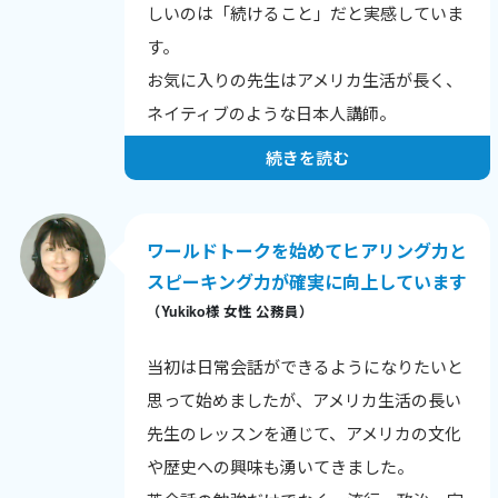
しいのは「続けること」だと実感していま
す。
お気に入りの先生はアメリカ生活が長く、
ネイティブのような日本人講師。
外国語として英語を習得した経験があるか
続きを読む
らこそ、伝えられることがたくさんありま
す。「伝えたい」という熱意がスカイプ越
しに伝わり、25分があっという間、生き生
ワールドトークを始めてヒアリング力と
きとしたレッスンのおかげで続けられそう
スピーキング力が確実に向上しています
（Yukiko様 女性 公務員）
です。
当初は日常会話ができるようになりたいと
思って始めましたが、アメリカ生活の長い
先生のレッスンを通じて、アメリカの文化
や歴史への興味も湧いてきました。