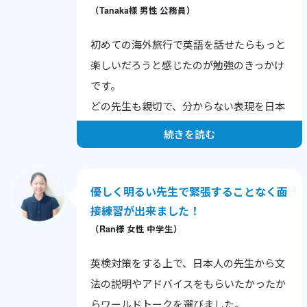
（Tanaka様 男性 公務員）
初めての海外旅行で英語を話せたらもっと
楽しいだろうと感じたのが勉強のきっかけ
です。
どの先生も親切で、分からない表現を日本
語で丁寧に説明してくれるので理解が深ま
続きを読む
ります。
発音やナチュラルな表現を重点的に指導し
てもらい、海外生活経験豊富な先生からネ
優しく明るい先生で緊張することなく面
イティブらしい表現も学べています。
接練習が出来ました！
（Ran様 女性 中学生）
英検対策をする上で、日本人の先生から文
法の説明やアドバイスをもらいたかったか
らワールドトークを選びました。