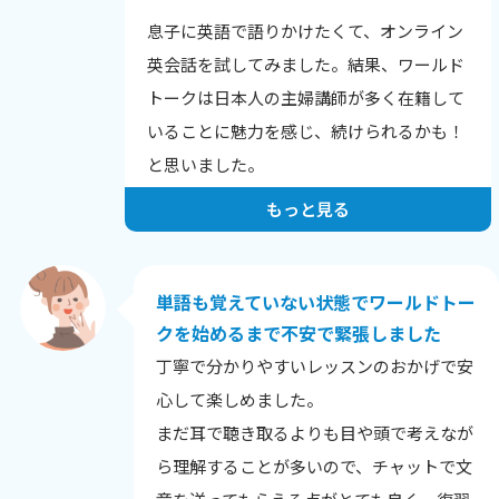
息子に英語で語りかけたくて、オンライン
英会話を試してみました。結果、ワールド
トークは日本人の主婦講師が多く在籍して
いることに魅力を感じ、続けられるかも！
と思いました。
分からないことは日本語で質問でき、例え
もっと見る
ば「トイレの便座にもう少し深く腰かけ
て！」や「靴のベロをちゃんと出して！」
など、辞書では調べにくい表現も丁寧に教
単語も覚えていない状態でワールドトー
えてもらえ、息子との英語生活が楽しくな
クを始めるまで不安で緊張しました
っています。
丁寧で分かりやすいレッスンのおかげで安
心して楽しめました。
まだ耳で聴き取るよりも目や頭で考えなが
ら理解することが多いので、チャットで文