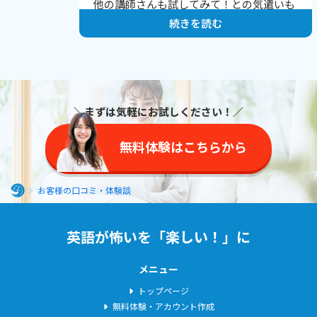
他の講師さんも試してみて！との気遣いも
続きを読む
素晴らしいと思います。
＼まずは気軽にお試しください！／
無料体験はこちらから
お客様の口コミ・体験談
ホ
ー
英語が怖いを「楽しい！」に
ム
メニュー
トップページ
無料体験・アカウント作成