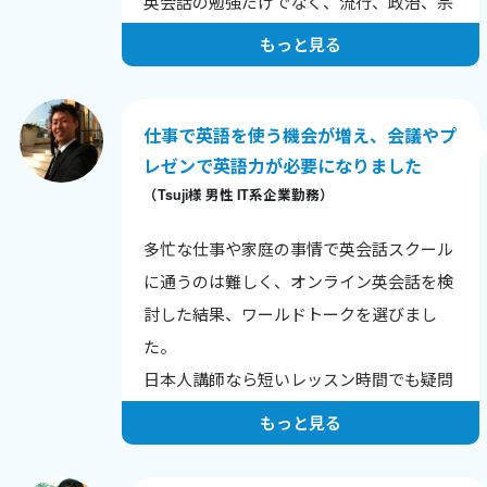
英会話の勉強だけでなく、流行、政治、宗
教など幅広い知識を学べるレッスンは、知
もっと見る
的好奇心を満たしてくれる貴重な時間で
す。これからも楽しく学び続けたいです。
仕事で英語を使う機会が増え、会議やプ
レゼンで英語力が必要になりました
（Tsuji様 男性 IT系企業勤務）
多忙な仕事や家庭の事情で英会話スクール
に通うのは難しく、オンライン英会話を検
討した結果、ワールドトークを選びまし
た。
日本人講師なら短いレッスン時間でも疑問
をスムーズに解決できる点が魅力でした。
もっと見る
また、講師が世界各地に在住しているた
め、24時間近く受講可能なのも便利です。