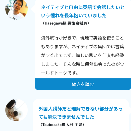
ネイティブと自由に英語で会話したいと
いう憧れを長年抱いていました
（Hasegawa様 男性 会社員）
海外旅行が好きで、現地で英語を使うこと
もありますが、ネイティブの集団では言葉
がすぐ出てこず、悔しい思いを何度も経験
しました。そんな時に偶然出会ったのがワ
ールドトークです。
レッスンでは日常会話や近況報告をしなが
続きを読む
ら、文法の訂正やネイティブらしい表現を
学び、徹底的な発音指導も受けています。
日本人英語からの脱却を目指し、ネイティ
外国人講師だと理解できない部分があっ
ブと自然に話せる日を目標に頑張っていま
ても解決できませんでした
（Tsubosaka様 女性 主婦）
す。