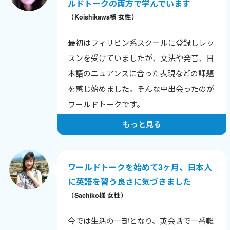
ています。
ルドトークの両方で学んでいます
（Koishikawa様 女性）
最初はフィリピン系スクールに登録しレッ
スンを受けていましたが、文法や発音、日
本語のニュアンスに合った表現などの課題
を感じ始めました。そんな中出会ったのが
ワールドトークです。
25分という短い時間で疑問が次々に解消さ
もっと見る
れ、日本人特有の間違いやすい表現や自然
な言い回しを学べたことは、私の大きな財
産です。いつか先生のようになりたいとい
ワールドトークを始めて3ヶ月、日本人
う夢を持ちながら、これからも頑張りま
に英語を習う良さに気づきました
（Sachiko様 女性）
す！
今では生活の一部となり、英会話で一番難