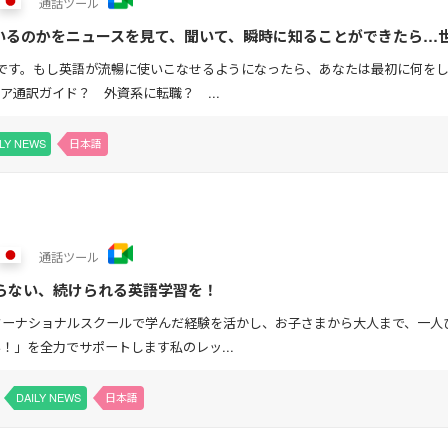
通話
ツール
いるのかをニュースを見て、聞いて、瞬時に知ることができたら…
Nです。もし英語が流暢に使いこなせるようになったら、あなたは最初に何を
ア通訳ガイド？ 外資系に転職？ ...
ILY NEWS
日本語
通話
ツール
らない、続けられる英語学習を！
ターナショナルスクールで学んだ経験を活かし、お子さまから大人まで、一人
！」を全力でサポートします私のレッ...
DAILY NEWS
日本語