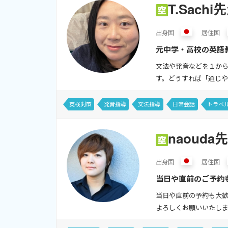
T.Sachi
出身
国
居住
国
元中学・高校の英語
て時間と共に変わって
文法や発音などを１か
す。どうすれば「通じや
英検対策
発音指導
文法指導
日常会話
トラベ
naouda
出身
国
居住
国
当日や直前のご予約も
などで、この気持ちを
当日や直前の予約も大
よろしくお願いいたします