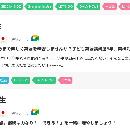
SIDE by SIDE
Grammar in Use
LET'S GO
DAILY NEWS
中国語
日本
生
通話
ツール
方まで楽しく英語を練習しませんか？子ども英語講師歴9年、英検
生・高校生の英検対策、学校の授業の振り返り、また大人の方の..
受付中！◇◆発音強化練習実施中！◇◆夏到来！外に出たくない！そんな日エ
地元の人たちと話したい！=====...
常会話
LET'S GO
DAILY NEWS
日本語
先生
通話
ツール
970点。継続は力なり！「できる！」を一緒に増やしましょう！