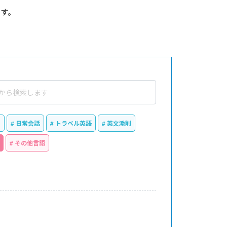
す。
ス
日常会話
トラベル英語
英文添削
その他言語