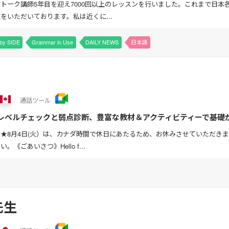
トーク講師5年目を迎え7000回以上のレッスンを行いました。これまで日
をいただいております。私は近くに...
by SIDE
Grammar in Use
DAILY NEWS
日本語
通話
ツール
なレベルチェックと弱点診断、豊富な教材＆アクティビティーで基礎
。広範囲のトピックで皆さんのアウトプットを高めていきます。
★8月4日(火）は、カナダ時間で休日にあたるため、お休みさせていただき
《ごあいさつ》Hello f...
先生