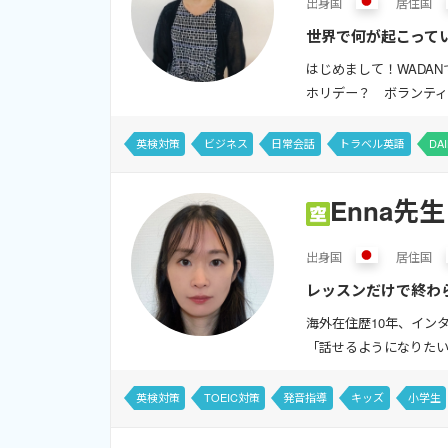
出身
国
居住
国
世界で何が起こって
はじめまして！WADA
ホリデー？ ボランティ
英検対策
ビジネス
日常会話
トラベル英語
DA
Enna先生
出身
国
居住
国
レッスンだけで終わ
海外在住歴10年、イン
「話せるようになりたい
英検対策
TOEIC対策
発音指導
キッズ
小学生