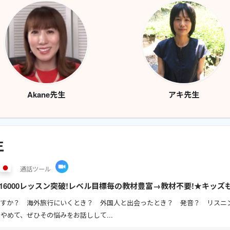
Akane先生
アキ先生
生
通話
ツール
16000レッスン突破!レベル目標毎の教材豊富→教材不要!★キッ
ELTS/TOEFL/TOEIC/中間期末テスト対策★日本教育にな...
すか？ 海外旅行にいくとき？ 外国人と出会ったとき？ 発音？ リスニン
やめて、ぜひその悩みをお話しして...