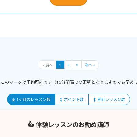
« 前へ
1
2
3
次へ »
このマークは予約可能です
（15分間隔での更新となりますのでお早め
1ヶ月のレッスン数
ポイント数
累計レッスン数
👍 体験レッスンのお勧め講師