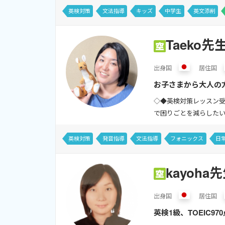
英検対策
文法指導
キッズ
中学生
英文添削
Taeko先
出身
国
居住
国
お子さまから大人の
語体験、小学生・中学
◇◆英検対策レッスン
で困りごとを減らしたい！
英検対策
発音指導
文法指導
フォニックス
日
kayoha
出身
国
居住
国
英検1級、TOEIC