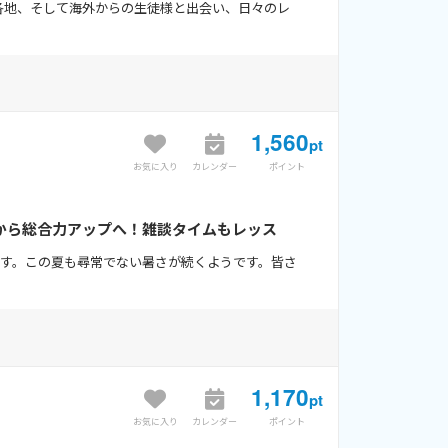
本各地、そして海外からの生徒様と出会い、日々のレ
1,560
pt
お気に入り
カレンダー
ポイント
から総合力アップへ！雑談タイムもレッス
ます。この夏も尋常でない暑さが続くようです。皆さ
1,170
pt
お気に入り
カレンダー
ポイント