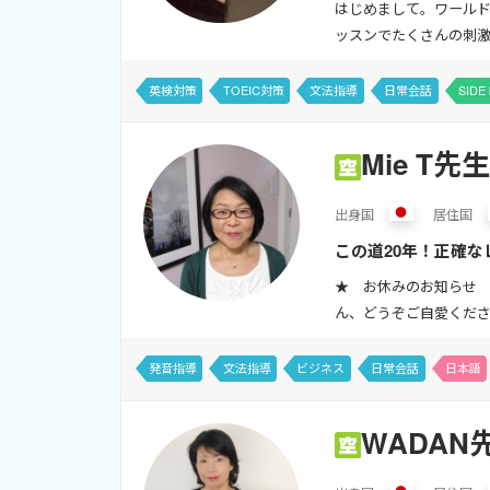
はじめまして。ワールド
ッスンでたくさんの刺激
英検対策
TOEIC対策
文法指導
日常会話
SIDE 
Mie T先生
出身
国
居住
国
この道20年！正確
ンの重要なポイント
★ お休みのお知らせ 
ん、どうぞご自愛ください。
発音指導
文法指導
ビジネス
日常会話
日本語
WADAN