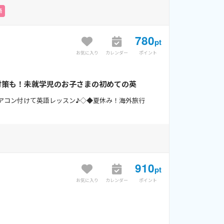
語
780
pt
お気に入り
カレンダー
ポイント
対策も！未就学児のお子さまの初めての英
.
アコン付けて英語レッスン♪◇◆夏休み！海外旅行
910
pt
お気に入り
カレンダー
ポイント