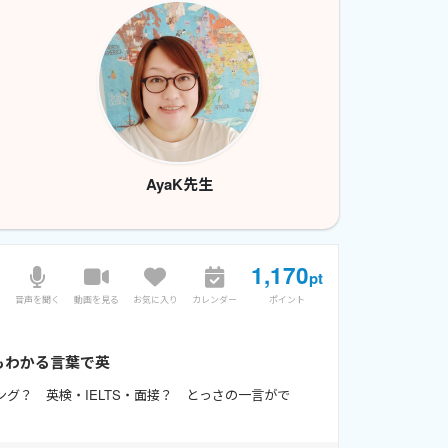
AyaK先生
1,170
pt
音声を聞く
動画を見る
お気に入り
カレンダー
ポイント
ズもわかる言葉で英
グ？ 英検・IELTS・面接？ とっさの一言がで