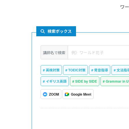
ワ
検索ボックス
講師名で検索
英検対策
TOEIC対策
発音指導
文法指
イギリス英語
SIDE by SIDE
Grammar in U
ZOOM
Google Meet