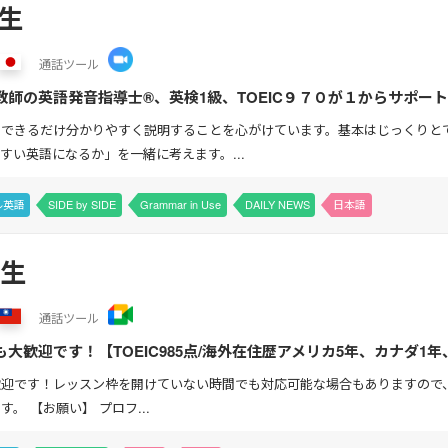
先生
通話
ツール
教師の英語発音指導士®、英検1級、TOEIC９７０が１からサポー
いきます。みなさんの「今英語を学びたい理由」は何でし...
らできるだけ分かりやすく説明することを心がけています。基本はじっくりと
すい英語になるか」を一緒に考えます。...
ル英語
SIDE by SIDE
Grammar in Use
DAILY NEWS
日本語
先生
通話
ツール
大歓迎です！【TOEIC985点/海外在住歴アメリカ5年、カナダ1
英語だったらどんな風に言えばいいんだろう、とい...
歓迎です！レッスン枠を開けていない時間でも対応可能な場合もありますので
。 【お願い】 プロフ...