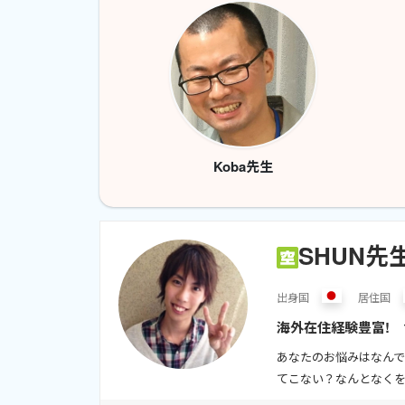
Koba先生
SHUN先
出身
国
居住
国
海外在住経験豊富! 
検/GTEC/TEAP/I
あなたのお悩みはなんで
てこない？なんとなくを