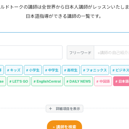
ールドトークの講師は全世界から日本人講師がレッスンいたしま
日本語指導ができる講師の一覧です。
フリーワード
導
キッズ
小学生
中学生
高校生
フォニックス
ビジネ
se
LET'S GO
EnglishCentral
DAILY NEWS
中国語
日本語
詳細項目を表示