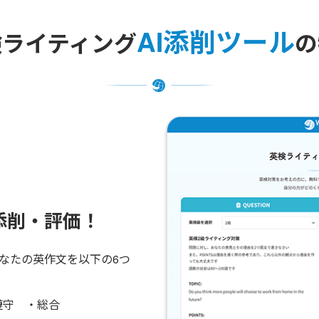
AI添削ツール
検ライティング
の
添削・評価！
あなたの英作文を以下の6つ
遵守 ・総合