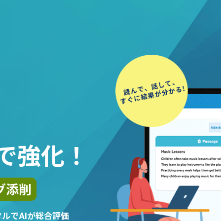
Iで強化！
グ添削
ルでAIが総合評価