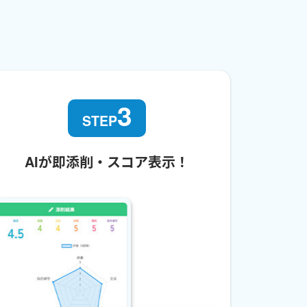
3
STEP
AIが即添削・スコア表示！