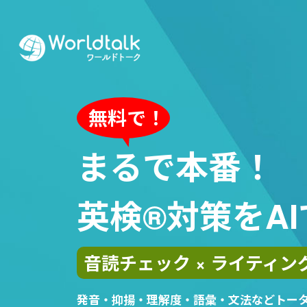
無料で！
まるで本番！
英検®対策をA
音読チェック × ライティン
発音・抑揚・理解度・語彙・文法などトータ