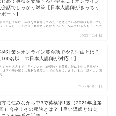
はじめて英検を受験する小学生に！オンライン
英会話でしっかり対策【日本人講師がきっちり
サポート】
学生のお子様に、英検を受験させてみたいと考えている親御様も多いでし
う。しかし、どんな風に勉強させれば良いのか、悩んでいる方もいるので
 …
2022年2月1日
英検対策をオンライン英会話でやる理由とは？
【100名以上の日本人講師が対応！】
どもから大人まで、多くの人たちが受験する英検。特に学生に需要があ
、進学や海外留学に有利な検定として知られています。また、話す力、聞
力 …
2022年1月19日
地方に住みながら中3で英検準1級（2021年度第
2回）合格！その秘訣とは？【良い講師と出会
うことが一番の近道！】