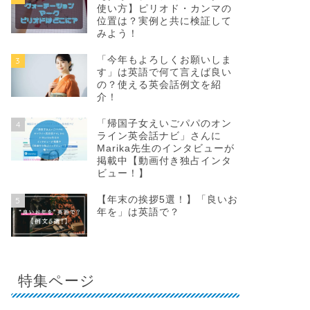
使い方】ピリオド・カンマの
位置は？実例と共に検証して
みよう！
「今年もよろしくお願いしま
3
す」は英語で何て言えば良い
の？使える英会話例文を紹
介！
「帰国子女えいごパパのオン
4
ライン英会話ナビ」さんに
Marika先生のインタビューが
掲載中【動画付き独占インタ
ビュー！】
【年末の挨拶5選！】「良いお
5
年を」は英語で？
特集ページ