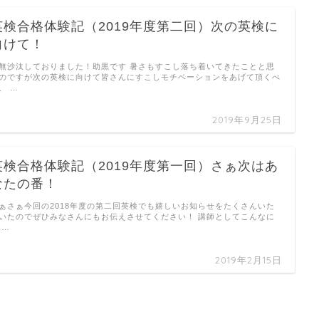
英検合格体験記（2019年度第二回）次の英検に
向けて！
無沙汰しておりました！助黒です 暑さもすこし落ち着いてきたことと思
のですが次の英検に向けて皆さんにすこしモチベーションをあげて頂くべ
、 …
2019年9月25日
英検合格体験記（2019年度第一回）さぁ次はあ
なたの番！
ぁさぁ今回の2018年度の第二回英検でも嬉しいお知らせをたくさんいた
いたのでぜひみなさんにもお伝えさせてください！ 講師としてこんなに
 …
2019年2月15日