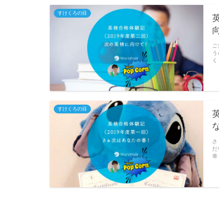
すけくろの目
ご
う
く
すけくろの目
さ
だ
幸