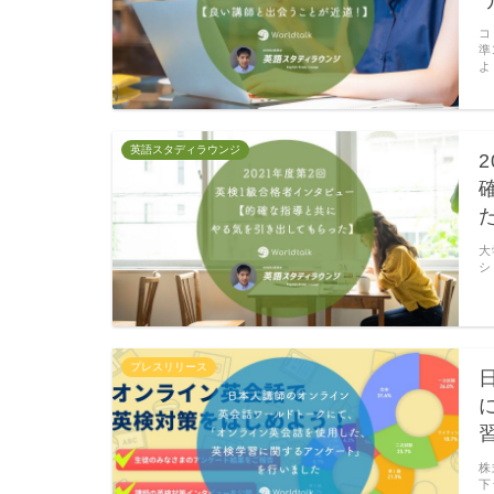
コ
準
よ
英語スタディラウンジ
大
シ
プレスリリース
株
下