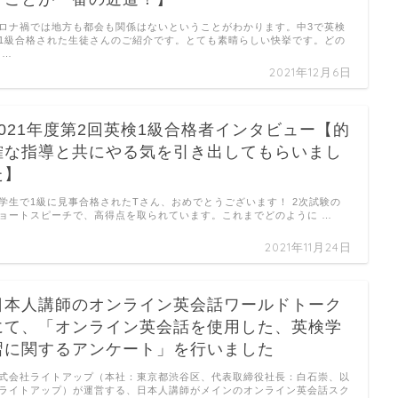
ロナ禍では地方も都会も関係はないということがわかります。中3で英検
1級合格された生徒さんのご紹介です。とても素晴らしい快挙です。どの
 …
2021年12月6日
2021年度第2回英検1級合格者インタビュー【的
確な指導と共にやる気を引き出してもらいまし
た】
学生で1級に見事合格されたTさん、おめでとうございます！ 2次試験の
ョートスピーチで、高得点を取られています。これまでどのように …
2021年11月24日
日本人講師のオンライン英会話ワールドトーク
にて、「オンライン英会話を使用した、英検学
習に関するアンケート」を行いました
式会社ライトアップ（本社：東京都渋谷区、代表取締役社長：白石崇、以
ライトアップ）が運営する、日本人講師がメインのオンライン英会話スク