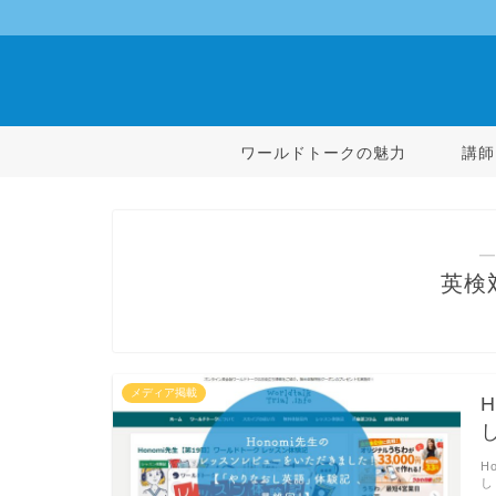
ワールドトークの魅力
講師
―
英検
メディア掲載
H
し