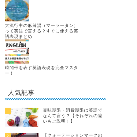
大流行中の麻辣湯（マーラータン）
って英語で言える？すぐに使える英
語表現まとめ
時間帯を表す英語表現を完全マスタ
ー！
人気記事
賞味期限・消費期限は英語で
1
なんて言う？【それぞれの違
いもご説明！】
【クォーテーションマークの
2