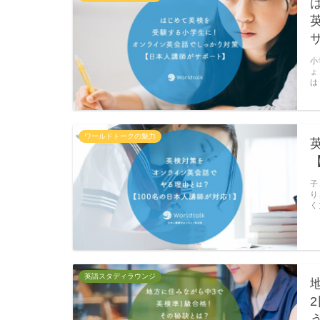
小
ょ
は
ワールドトークの魅力
子
り
く
英語スタディラウンジ