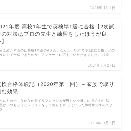
 …
2021年11月4日
2021年度 高校1年生で英検準1級に合格【2次試
験の対策はプロの先生と練習をしたほうが良
い】
回ご紹介するのは高校1年生のAさん。なんと、CBTで準1級に合格。どの
うにして合格できたのか、アンケートに応えていただきました。 (1次 …
2021年7月27日
英検合格体験記（2020年第一回）～家族で取り
組む効果
んにちわ〜 なかなか外でリフレッシュが難しい今日この頃ですが 私、
黒はいつもどうりレッスンをしております こういった御時世ですのでよ
O …
2020年10月6日