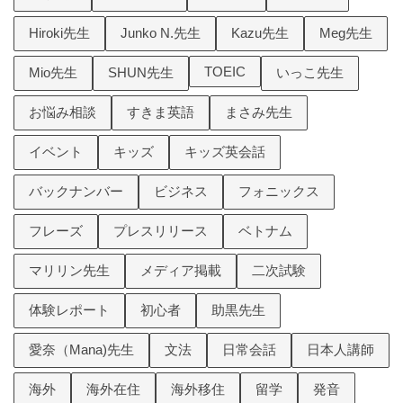
Hiroki先生
Junko N.先生
Kazu先生
Meg先生
TOEIC
Mio先生
SHUN先生
いっこ先生
お悩み相談
すきま英語
まさみ先生
イベント
キッズ
キッズ英会話
バックナンバー
ビジネス
フォニックス
フレーズ
プレスリリース
ベトナム
マリリン先生
メディア掲載
二次試験
体験レポート
初心者
助黒先生
愛奈（Mana)先生
文法
日常会話
日本人講師
海外
海外在住
海外移住
留学
発音