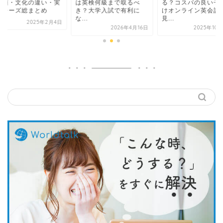
英検何級まで取るべ
る？コスパの良い子供向
の種類・文化の違い
？大学入試で有利に
けオンライン英会話の
用フレーズ総まとめ
.
見...
2025年2
2026年4月16日
2025年10月27日