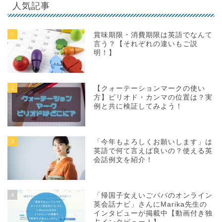
人気記事
1
賞味期限・消費期限は英語でなんて
言う？【それぞれの違いもご説
明！】
2
【クォーテーションマークの使い
方】ピリオド・カンマの位置は？実
例と共に検証してみよう！
3
「今年もよろしくお願いします」は
英語で何て言えば良いの？使える英
会話例文を紹介！
4
「帰国子女えいごパパのオンライン
英会話ナビ」さんにMarika先生の
インタビューが掲載中【動画付き独