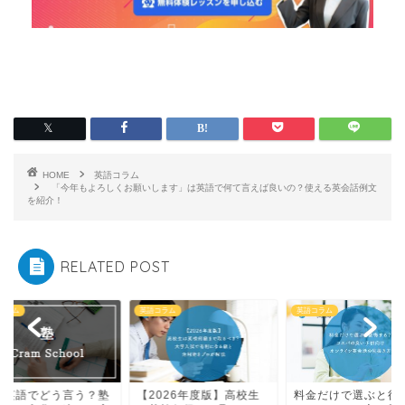
HOME
英語コラム
「今年もよろしくお願いします」は英語で何て言えば良いの？使える英会話例文
を紹介！
RELATED POST
コラム
英語コラム
英語コラム
2026年度版】高校生
料金だけで選ぶと後悔す
塾は英語でどう言う