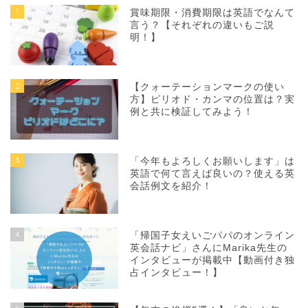
1
賞味期限・消費期限は英語でなんて
言う？【それぞれの違いもご説
明！】
2
【クォーテーションマークの使い
方】ピリオド・カンマの位置は？実
例と共に検証してみよう！
3
「今年もよろしくお願いします」は
英語で何て言えば良いの？使える英
会話例文を紹介！
4
「帰国子女えいごパパのオンライン
英会話ナビ」さんにMarika先生の
インタビューが掲載中【動画付き独
占インタビュー！】