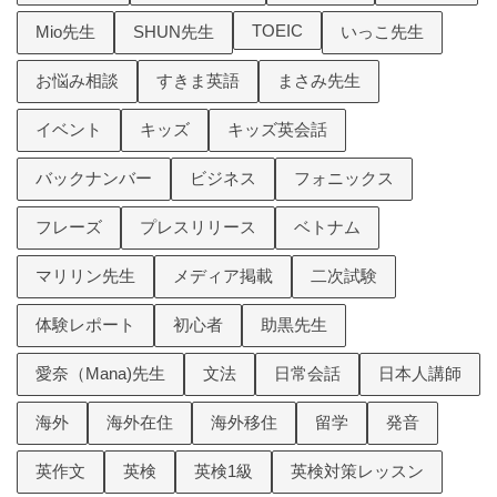
TOEIC
Mio先生
SHUN先生
いっこ先生
お悩み相談
すきま英語
まさみ先生
イベント
キッズ
キッズ英会話
バックナンバー
ビジネス
フォニックス
フレーズ
プレスリリース
ベトナム
マリリン先生
メディア掲載
二次試験
体験レポート
初心者
助黒先生
愛奈（Mana)先生
文法
日常会話
日本人講師
海外
海外在住
海外移住
留学
発音
英作文
英検
英検1級
英検対策レッスン