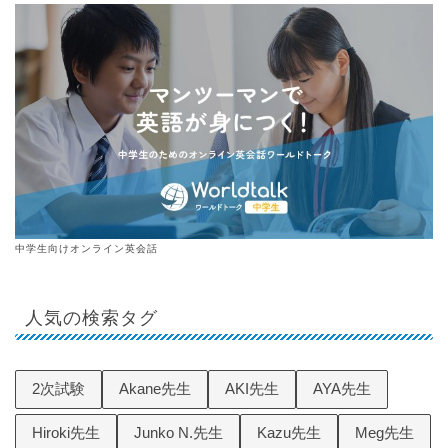
中学生向けオンライン英会話
人気の検索タグ
2次試験
Akane先生
AKI先生
AYA先生
Hiroki先生
Junko N.先生
Kazu先生
Meg先生