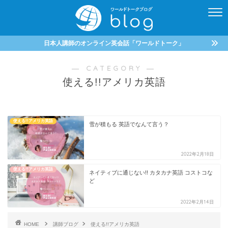
日本人講師のオンライン英会話「ワールドトーク」
― CATEGORY ―
使える!!アメリカ英語
使える!!アメリカ英語
雪が積もる 英語でなんて言う？
2022年2月18日
使える!!アメリカ英語
ネイティブに通じない!! カタカナ英語 コストコな
ど
2022年2月14日
HOME
講師ブログ
使える!!アメリカ英語