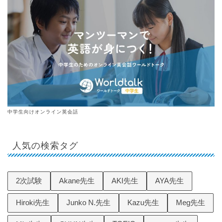
中学生向けオンライン英会話
人気の検索タグ
2次試験
Akane先生
AKI先生
AYA先生
Hiroki先生
Junko N.先生
Kazu先生
Meg先生