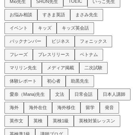
TOEIC
Mio先生
SHUN先生
いっこ先生
お悩み相談
すきま英語
まさみ先生
イベント
キッズ
キッズ英会話
バックナンバー
ビジネス
フォニックス
フレーズ
プレスリリース
ベトナム
マリリン先生
メディア掲載
二次試験
体験レポート
初心者
助黒先生
愛奈（Mana)先生
文法
日常会話
日本人講師
海外
海外在住
海外移住
留学
発音
英作文
英検
英検1級
英検対策レッスン
英検準1級
講師ブログ