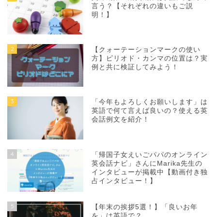
言う？【それぞれの違いもご説
明！】
2
【クォーテーションマークの使い
方】ピリオド・カンマの位置は？実
例と共に検証してみよう！
3
「今年もよろしくお願いします」は
英語で何て言えば良いの？使える英
会話例文を紹介！
4
「帰国子女えいごパパのオンライン
英会話ナビ」さんにMarika先生の
インタビューが掲載中【動画付き独
占インタビュー！】
5
【年末の挨拶5選！】「良いお年
を」は英語で？