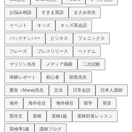
お悩み相談
すきま英語
まさみ先生
イベント
キッズ
キッズ英会話
バックナンバー
ビジネス
フォニックス
フレーズ
プレスリリース
ベトナム
マリリン先生
メディア掲載
二次試験
体験レポート
初心者
助黒先生
愛奈（Mana)先生
文法
日常会話
日本人講師
海外
海外在住
海外移住
留学
発音
英作文
英検
英検1級
英検対策レッスン
英検準1級
講師ブログ