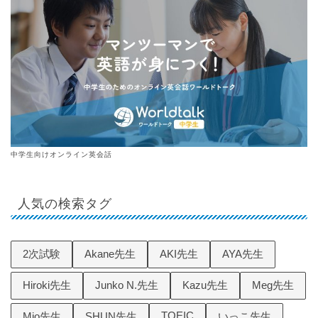
中学生向けオンライン英会話
人気の検索タグ
2次試験
Akane先生
AKI先生
AYA先生
Hiroki先生
Junko N.先生
Kazu先生
Meg先生
TOEIC
Mio先生
SHUN先生
いっこ先生