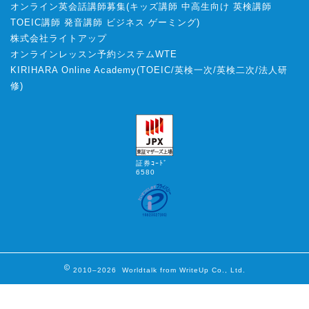
オンライン英会話講師募集
(
キッズ講師
中高生向け
英検講師
TOEIC講師
発音講師
ビジネス
ゲーミング
)
株式会社ライトアップ
オンラインレッスン予約システムWTE
KIRIHARA Online Academy
(
TOEIC
/
英検一次
/
英検二次
/
法人研
修
)
証券ｺｰﾄﾞ
6580
2010–2026 Worldtalk from WriteUp Co., Ltd.