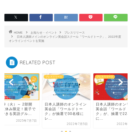
HOME
お知らせ・イベント
プレスリリース
日本人講師メインのオンライン英会話スクール「ワールドトーク」、2022年度
オンラインイベントを実施
RELATED POST
スリリース
プレスリリース
プレスリリース
/29（火）～ 2部開
日本人講師のオンライン
日本人講師のオンラ
】夏休み限定！親子で
英会話「ワールドトー
英会話「ワールドト
できる英語グル...
ク」が抽選で30名様に
ク」が、抽選で22名
レ...
に...
2025年7月7日
2022年7月5日
2022年1