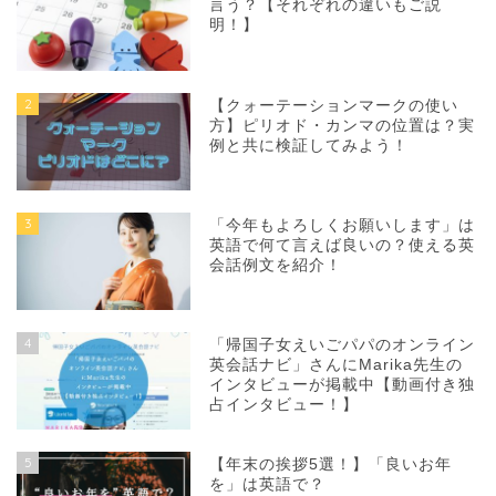
言う？【それぞれの違いもご説
明！】
2
【クォーテーションマークの使い
方】ピリオド・カンマの位置は？実
例と共に検証してみよう！
3
「今年もよろしくお願いします」は
英語で何て言えば良いの？使える英
会話例文を紹介！
4
「帰国子女えいごパパのオンライン
英会話ナビ」さんにMarika先生の
インタビューが掲載中【動画付き独
占インタビュー！】
5
【年末の挨拶5選！】「良いお年
を」は英語で？