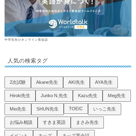
中学生向けオンライン英会話
人気の検索タグ
2次試験
Akane先生
AKI先生
AYA先生
Hiroki先生
Junko N.先生
Kazu先生
Meg先生
TOEIC
Mio先生
SHUN先生
いっこ先生
お悩み相談
すきま英語
まさみ先生
イベント
キッズ
キッズ英会話