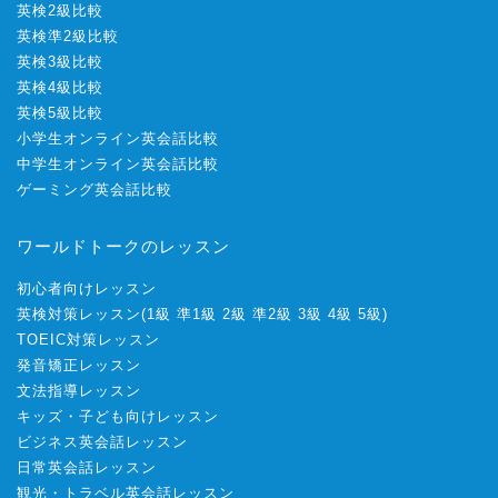
英検2級比較
英検準2級比較
英検3級比較
英検4級比較
英検5級比較
小学生オンライン英会話比較
中学生オンライン英会話比較
ゲーミング英会話比較
ワールドトークのレッスン
初心者向けレッスン
英検対策レッスン
(
1級
準1級
2級
準2級
3級
4級
5級
)
TOEIC対策レッスン
発音矯正レッスン
文法指導レッスン
キッズ・子ども向けレッスン
ビジネス英会話レッスン
日常英会話レッスン
観光・トラベル英会話レッスン