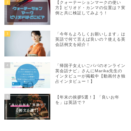
2
【クォーテーションマークの使い
方】ピリオド・カンマの位置は？実
例と共に検証してみよう！
3
「今年もよろしくお願いします」は
英語で何て言えば良いの？使える英
会話例文を紹介！
4
「帰国子女えいごパパのオンライン
英会話ナビ」さんにMarika先生の
インタビューが掲載中【動画付き独
占インタビュー！】
5
【年末の挨拶5選！】「良いお年
を」は英語で？