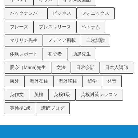
バックナンバー
ビジネス
フォニックス
フレーズ
プレスリリース
ベトナム
マリリン先生
メディア掲載
二次試験
体験レポート
初心者
助黒先生
愛奈（Mana)先生
文法
日常会話
日本人講師
海外
海外在住
海外移住
留学
発音
英作文
英検
英検1級
英検対策レッスン
英検準1級
講師ブログ