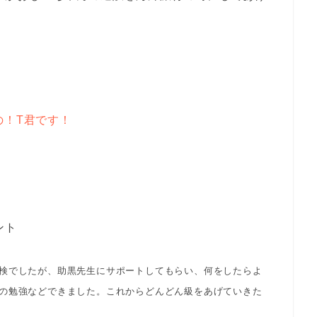
の！T君です！
ント
検でしたが、助黒先生にサポートしてもらい、何をしたらよ
の勉強などできました。これからどんどん級をあげていきた