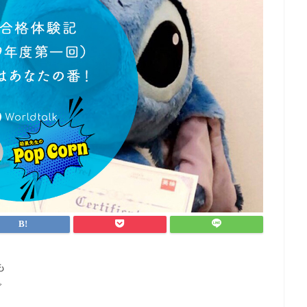
も
で
！