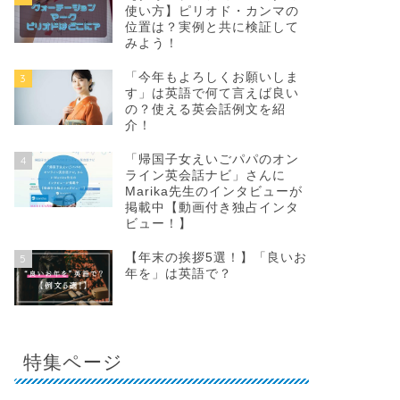
使い方】ピリオド・カンマの
位置は？実例と共に検証して
みよう！
「今年もよろしくお願いしま
3
す」は英語で何て言えば良い
の？使える英会話例文を紹
介！
「帰国子女えいごパパのオン
4
ライン英会話ナビ」さんに
Marika先生のインタビューが
掲載中【動画付き独占インタ
ビュー！】
【年末の挨拶5選！】「良いお
5
年を」は英語で？
特集ページ