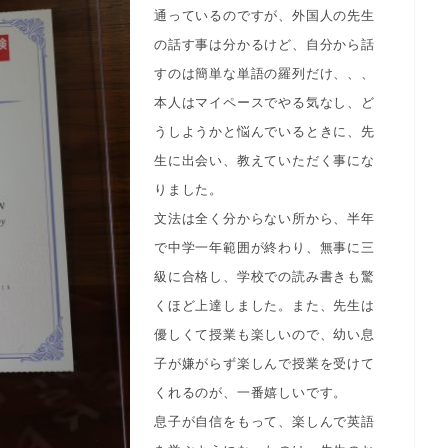
通っているのですが、外国人の先生
の話す事は分かるけど、自分から話
すのは簡単な単語の羅列だけ、、、
本人はマイペースでやる気なし、ど
うしようかと悩んでいるときに、先
生に出会い、教えていただく事にな
りました。
文法は全く分からない所から、半年
で中学一年範囲が終わり、無事に三
級に合格し、学校での読み書きも驚
くほど上達しました。また、先生は
優しくて授業も楽しいので、幼い息
子が嫌がらず楽しんで授業を受けて
くれるのが、一番嬉しいです。
息子が自信をもって、楽しんで英語