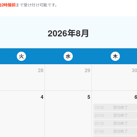
回英検合格者からの声！
始2時間前
まで受け付け可能です。
lk.jp/blog/worldtalk_sukekuro/eiken2019_02/
回英検合格者からの声！
lk.jp/blog/worldtalk_sukekuro/eiken2018/
2026年8月
kazunoko103/entry-12296302180.html
回英検合格者からの声！
kazunoko103/entry-12336252124.html
回英検合格者からの声！
火
水
木
kazunoko103/entry-12364085396.html
回英検合格者からの声！
28
29
3
ます！！
4
5
kazunoko103/entry-12364091831.html
19:30
受付終了
kazunoko103/entry-12364091325.html
20:00
受付終了
20:30
受付終了
kazunoko103/entry-12364090888.html
21:00
受付終了