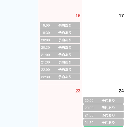
☞スケジュールにつ
16
17
例えば、「この日、
気兼ねなくお問い合
19:00
予約あり
19:30
予約あり
☆★☆★☆★☆★☆
20:00
予約あり
20:30
予約あり
★Hi everyone!!★
21:00
予約あり
21:30
予約あり
はじめまして、Tut
22:00
予約あり
なにをさておき、僕
22:30
予約あり
とにかく明るく、お
23
24
なので、レッスン中
20:00
予約あり
そして、
20:30
予約あり
21:00
予約あり
人にモノを伝えるの
21:30
予約あり