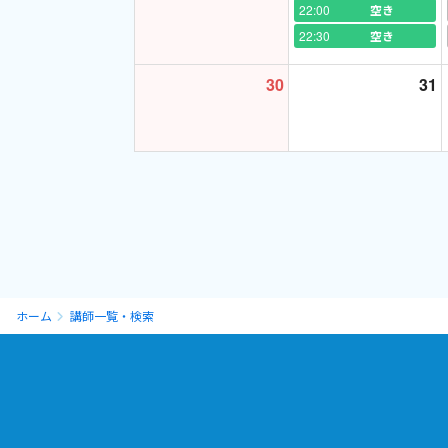
本業は違う畑の「医
22:00
空き
同じ位の情熱をもっ
22:30
空き
決して、サイドワー
30
31
わかりやすく！をモ
そして諦めません！
「これは出来ません
そんな助黒先生の授
結構いろいろありま
ですが、私のレッス
『目的に合ったカス
ホーム
講師一覧・検索
なので、以下はざっ
生徒さんにあった、
☆★☆★☆★☆★☆