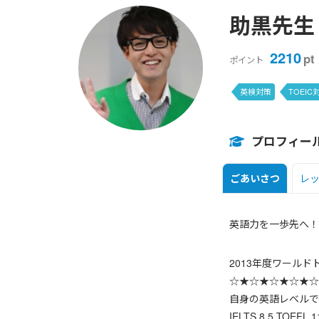
助黒先生
2210
pt
ポイント
英検対策
TOEIC
プロフィー
ごあいさつ
レ
英語力を一歩先へ！
2013年度ワール
☆★☆★☆★☆★☆
自身の英語レベルで
IELTS 8.5 TOEFL 1