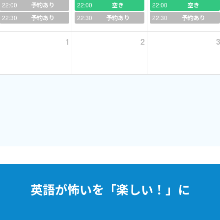
療通訳」ですが、英語を教える事が大好きで
22:00
予約あり
22:00
空き
22:00
空き
て取り組んでいます！
22:30
予約あり
22:30
予約あり
22:30
予約あり
クではありません！
1
2
ットーに授業をすすめていきます＾＾
講師として
」っていうのはありません。出来ないかもしれませんが、やってみます
業はどんな感じですかぁーーといいますと、
す。
ンの特徴は
タマイズされたオーダーメードの25分です。』
くりした説明ですが。こういったものの内容を組み合わせて、
英語が怖いを「楽しい！」に
「究極の25分」（笑）をつくります。
★☆★☆★☆★☆★☆★☆★☆★☆★☆★☆★☆★☆★☆★☆★☆