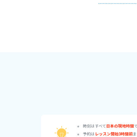
1級 準1級は10
TOEIC サポート実
大学、企業様で人気
900点overの
自身も一番情熱をも
もちろんTOEFL I
☆★☆★☆★☆★☆
下記リンクは過去の
そちらも目を通して
2019年度 第二
時刻はすべて
日本の現地時間
https://www.worldta
予約は
レッスン開始3時間前
ま