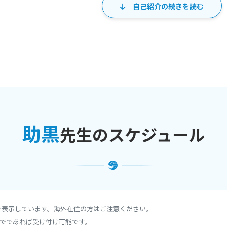
自己紹介の続きを読む
0名以上見ていますし、5級が少ない以外は各級100名以上サポートしてき
績
のテストですが、
サポートもたくさんしてきました！
って取り組んだ思い出の試験ですので サポートには自信があります！
ELTSもご相談ください！
★☆★☆★☆★☆★☆★☆★☆★☆★☆★☆★☆★☆★☆★☆★☆
助黒
先生のスケジュール
英検合格者のご紹介になります！！
頂けると、嬉しいです！
回英検合格者からの声！
で表示しています。海外在住の方はご注意ください。
lk.jp/blog/worldtalk_sukekuro/eiken2019_03/
でであれば受け付け可能です。