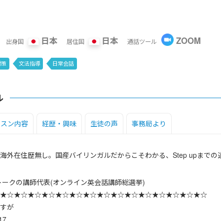
日本
日本
ZOOM
出身国
居住国
通話ツール
対策
文法指導
日常会話
ル
ッスン内容
経歴・興味
生徒の声
事務局より
海外在住歴無し。国産バイリンガルだからこそわかる、Step upまで
ドトークの講師代表(オンライン英会話講師総選挙)
★☆★☆★☆★☆★☆★☆★☆★☆★☆★☆★☆★☆★☆★☆★☆
すが
17