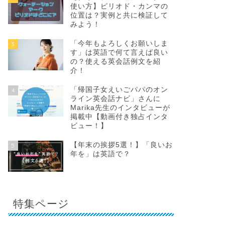
使い方】ピリオド・カンマの
位置は？実例と共に検証して
みよう！
「今年もよろしくお願いしま
3
す」は英語で何て言えば良い
の？使える英会話例文を紹
介！
「帰国子女えいごパパのオン
4
ライン英会話ナビ」さんに
Marika先生のインタビューが
掲載中【動画付き独占インタ
ビュー！】
【年末の挨拶5選！】「良いお
5
年を」は英語で？
特集ページ