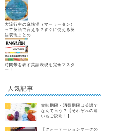
大流行中の麻辣湯（マーラータン）
って英語で言える？すぐに使える英
語表現まとめ
時間帯を表す英語表現を完全マスタ
ー！
人気記事
賞味期限・消費期限は英語で
1
なんて言う？【それぞれの違
いもご説明！】
【クォーテーションマークの
2