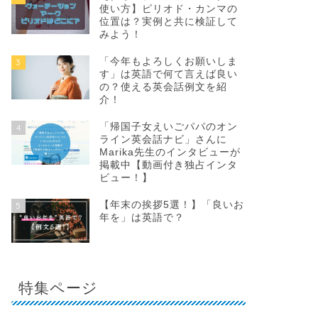
使い方】ピリオド・カンマの
位置は？実例と共に検証して
みよう！
「今年もよろしくお願いしま
3
す」は英語で何て言えば良い
の？使える英会話例文を紹
介！
「帰国子女えいごパパのオン
4
ライン英会話ナビ」さんに
Marika先生のインタビューが
掲載中【動画付き独占インタ
ビュー！】
【年末の挨拶5選！】「良いお
5
年を」は英語で？
特集ページ