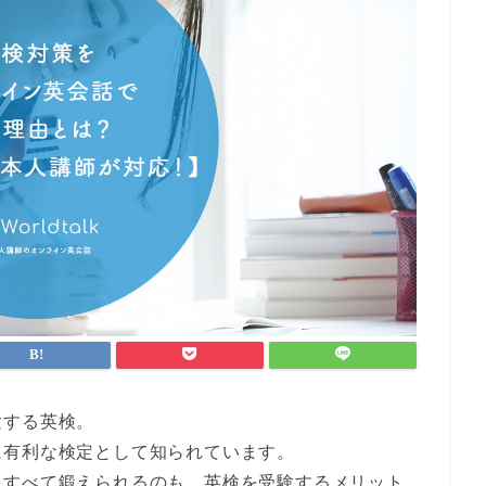
験する英検。
に有利な検定
として知られています。
をすべて鍛えられる
のも、英検を受験するメリット