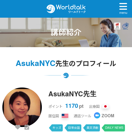
menu
講師紹介
AsukaNYC
先生のプロフィール
AsukaNYC先生
1170
pt
ポイント
出身国
ZOOM
居住国
通話ツール
キッズ
日常会話
英文添削
DAILY NEWS