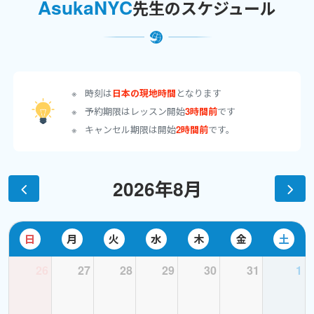
AsukaNYC
先生のスケジュール
・レッスン対象や内容：
１）小学生〜中学受験、高校受験、大学受験、TOEFL準備、留学
準備...主に、生徒さんが重点を置いて勉強したいものを中心に レ
ッスンを進めます。WritingとReadingを軸に、Grammarや
Listeningも並行していきます。
２）旅行英会話、ホテルや滞在先とのメールのやり取りの英語、
時刻は
日本の現地時間
となります
日常会話、ニューヨーカーが使うスラング等。主に会話中心。
予約期限はレッスン開始
3時間前
です
３）生徒さんのご興味のある話題や内容を中心に、楽しく英語を
キャンセル期限は開始
2時間前
です。
学ぶため、新聞の記事、雑誌の記事や幼児向けの本などを読みな
がら、文章をスラスラ音読 できるように練習する、『発音重視、
滑らか音読重視』のレッスン
2026年8月
・留学時から、ペラペラだったというわけではありません。で
も、大学の４年間でかなり勉強して、作文や文法はその時にとても
日
月
火
水
木
金
土
上達したと思います。会話等はこの在米２０年の間で、しっかり叩
き込まれたと思います！
26
27
28
29
30
31
1
・その他ご要望にいつでもお応えして、楽しくレッスンを進めて
いきます！