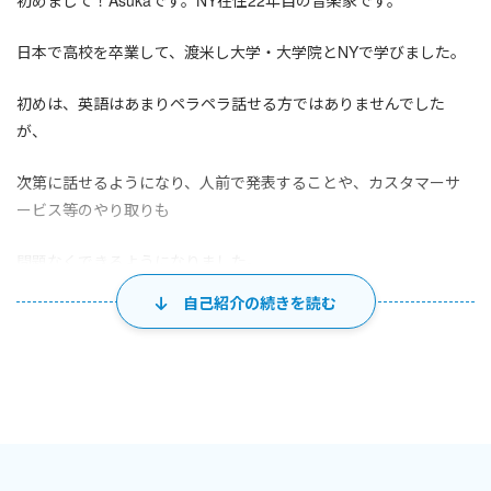
初めまして！Asukaです。NY在住22年目の音楽家です。
日本で高校を卒業して、渡米し大学・大学院とNYで学びました。
初めは、英語はあまりペラペラ話せる方ではありませんでした
が、
次第に話せるようになり、人前で発表することや、カスタマーサ
ービス等のやり取りも
問題なくできるようになりました。
自己紹介の続きを読む
現在２児の母（15歳女＆10歳男）で、家では英語、スペイン語、
日本語を話しています。
私のレッスンでは・・・