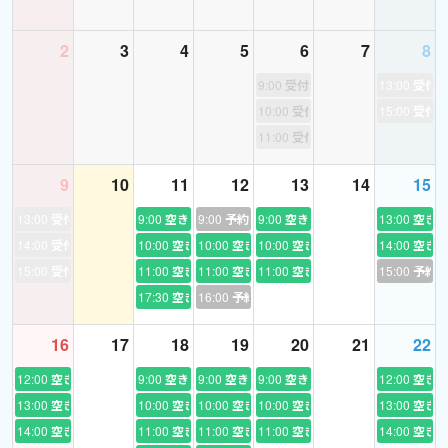
2
3
4
5
6
7
8
＊＊＊
9:00
受付終了
13:00
受付
10:00
受付終了
15:00
受付
うまく話せないと心配な方へ。
11:00
受付終了
私は、初級の方のBroken Englishが大好きです。
完璧じゃなくていいんです。
9
10
11
12
13
14
15
その一言こそ、英語が“自分の言葉”になり始めた瞬間。
そこには、伸びるためのたくさんの可能性が詰まっています。
13:00
受付終了
9:00
空き
9:00
予約あり
9:00
空き
13:00
空き
一緒に楽しみながら、少しずつ力をつけていきましょう。
14:00
受付終了
10:00
空き
10:00
空き
10:00
空き
14:00
空き
15:00
受付終了
11:00
空き
11:00
空き
11:00
空き
15:00
予約
ご希望・ご質問、レッスン時間の調整などもお気軽にご相談くだ
17:30
空き
16:00
予約あり
さい。
レッスンでお会いできるのを楽しみにしています。
16
17
18
19
20
21
22
12:00
空き
9:00
空き
9:00
空き
9:00
空き
12:00
空き
13:00
空き
10:00
空き
10:00
空き
10:00
空き
13:00
空き
14:00
空き
11:00
空き
11:00
空き
11:00
空き
14:00
空き