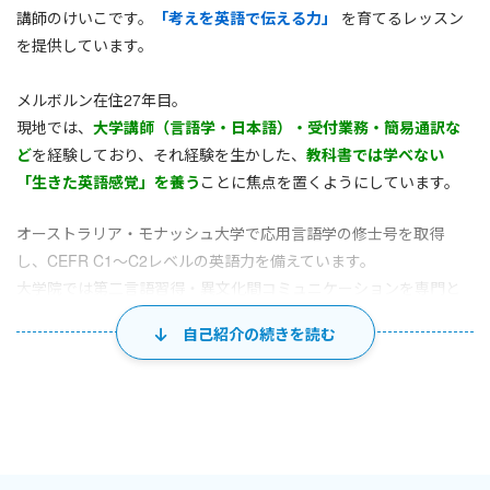
講師のけいこです。
「考えを英語で伝える力」
を育てるレッスン
を提供しています。
メルボルン在住27年目。
現地では、
大学講師（言語学・日本語）・受付業務・簡易通訳な
ど
を経験しており、それ経験を生かした、
教科書では学べない
「生きた英語感覚」を養う
ことに焦点を置くようにしています。
オーストラリア・モナッシュ大学で応用言語学の修士号を取得
し、CEFR C1〜C2レベルの英語力を備えています。
大学院では第二言語習得・異文化間コミュニケーションを専門と
し、
理論に基づいた指導と、実社会で使える表現の両方
を大切に
自己紹介の続きを読む
しています。
＊最近のサポート実績＊
IELTS対策で受講生が目標スコア以上を達成（本番受験
まで継続的に伴走）