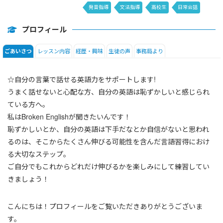
発音指導
文法指導
高校生
日常会話
英文添削
DAILY NEWS
日本語
プロフィール
レッスン内容
経歴・興味
生徒の声
事務局より
ごあいさつ
☆自分の言葉で話せる英語力をサポートします!
うまく話せないと心配な方、自分の英語は恥ずかしいと感じられ
ている方へ。
私はBroken Englishが聞きたいんです！
恥ずかしいとか、自分の英語は下手だなとか自信がないと思われ
るのは、そこからたくさん伸びる可能性を含んだ言語習得におけ
る大切なステップ。
ご自分でもこれからどれだけ伸びるかを楽しみにして練習してい
きましょう！
こんにちは！プロフィールをご覧いただきありがとうございま
す。