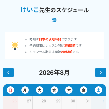
けいこ
先生のスケジュール
英語ニュースやSNS英語を題材にした「意見を述べるト
レーニング」レッスンが好評
社会思想・哲学・価値観・マインドフルネスなど、抽象
的で深いテーマを英語で議論するセッションにも対応
時刻は
日本の現地時間
となります
予約期限はレッスン開始
3時間前
です
キャンセル期限は開始
2時間前
です。
＊＊＊
2026年8月
・初級の方には、「話せるようになりたい！」という思いに寄り
添って、ゆっくり・しっかりサポート
・中上級の方には、記事や時事テーマを使った意見交換の練習
日
月
火
水
木
金
土
26
27
28
29
30
31
1
・やり直し英語の方には、「今だからこそ身につけたい」気持ち
に応えるレッスンを