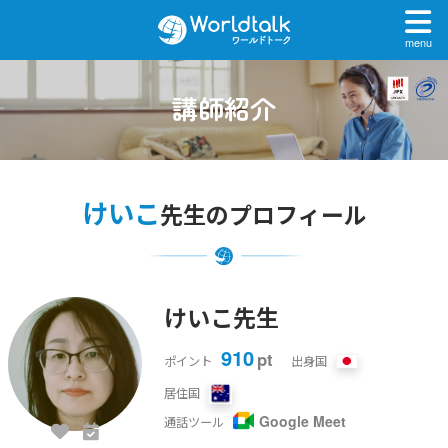
menu
講師紹介
けいこ
先生のプロフィール
けいこ先生
910
pt
ポイント
出身国
居住国
Google Meet
通話ツール