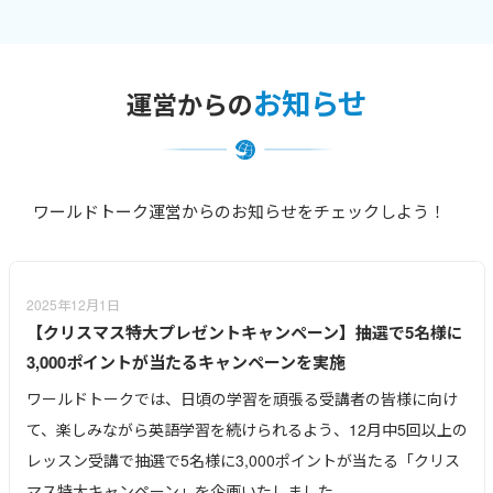
要な当該ユーザーのご本人確認のため
災害等の緊急事態が発生した際の連絡・対応のため
サービスご利用料金の精算、遅延金等の回収のため
お知らせ
運営からの
また、このページでは、セッション管理の目的でCookie情報を利
用しております。
ワールドトーク運営からのお知らせをチェックしよう！
前項の目的の範囲内において、かつ、以下に記載する委託対象先
に、お預かりした個人情報を第三者に委託することがございま
す。委託先については、個人情報を適正に取り扱っていると認め
られる者及び協力会社を選定し、個人情報を厳重に且つ細心の注
2025年12月1日
意を払って管理することを義務付け、徹底いたします。
【クリスマス特大プレゼントキャンペーン】抽選で5名様に
3,000ポイントが当たるキャンペーンを実施
【委託対象先】
ワールドトークでは、日頃の学習を頑張る受講者の皆様に向け
講師
て、楽しみながら英語学習を続けられるよう、12月中5回以上の
運送業者（キャンペーン等の物品配送のため）
レッスン受講で抽選で5名様に3,000ポイントが当たる「クリス
マス特大キャンペーン」を企画いたしました。