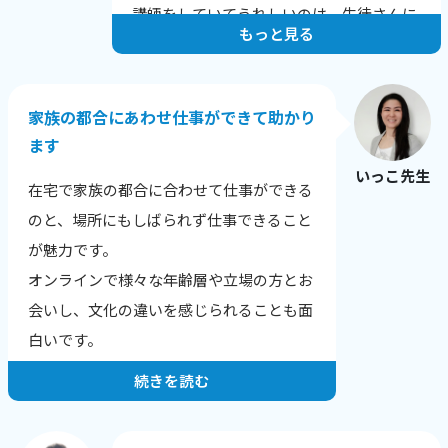
講師をしていてうれしいのは、生徒さんに
もっと見る
上達のコメントをいただいたときです。
例えばこんな言葉をいただきました。
家族の都合にあわせ仕事ができて助かり
「発音が上達し英語が聞きやすくなった
ます
と、他の英会話スクールでほめられまし
いっこ先生
た！」
在宅で家族の都合に合わせて仕事ができる
「長文読解の秘伝ルールを伝授いただいた
のと、場所にもしばられず仕事できること
結果、文章が読みやすくなりました！」
が魅力です。
「全く文章の組み立てが苦手だったのです
オンラインで様々な年齢層や立場の方とお
が、自分でもちゃんと文章を作れるように
会いし、文化の違いを感じられることも面
なりました。」
白いです。
続きを読む
お一人・お一人の希望や目標にあったレッ
スンを提供することが一番だと思っていま