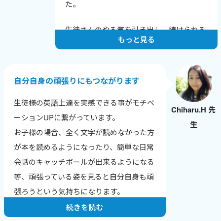
た。
生徒さんのやる気を引き出し、続けられる
もっと見る
レッスンを心がけています。
一人ひとりの課題と成長に寄り添い、目標
達成に向けてサポートすることで、やる気
自分自身の頑張りにもつながります
を保ち続けてもらえるようにしています。
生徒様の英語上達を実感できる事がモチベ
Chiharu.H 先
英検合格やTOEICのスコアアップなど、成
ーションUPに繋がっています。
生
果の報告をもらえるのが一番のやりがいで
お子様の場合、全く文字が読めなかった方
す。
が本を読めるようになったり、簡単な日常
ワールドトークはレッスン数が数字で見え
会話のキャッチボールが出来るようになる
るので、自分の頑張りが実感でき、モチベ
等、頑張っている姿を見ると自分自身も頑
ーションにつながっています。
張ろうという気持ちになります。
続きを読む