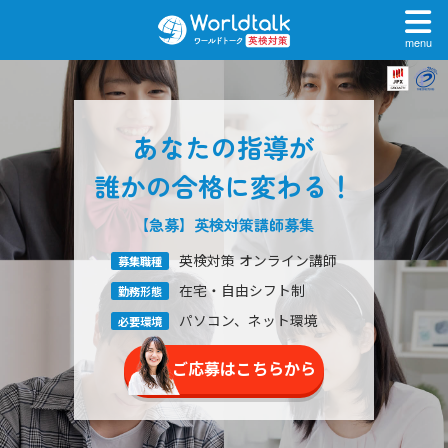
menu
あなたの指導が
誰かの合格に変わる！
【急募】英検対策
講師募集
英検対策 オンライン講師
募集職種
在宅・自由シフト制
勤務形態
パソコン、ネット環境
必要環境
ご応募はこちらから