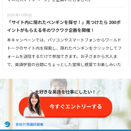
事前にご本人さまに同意をいただけた場合、法令等により開示が
求められた場合を除き、一切おこないません。
2025年11月6日
「サイト内に隠れたペンギンを探せ！」見つけたら 200ポ
イントがもらえる冬のワクワク企画を開催！
個人情報の登録は、皆様の自由な御判断に任されますが、個人情
報の一部を提供していただかない場合には、各種サービスご案内
本キャンペーンでは、パソコンやスマートフォンからワールド
やご希望にお応え出来ない場合があります。
トークのサイト内を探索し、隠れたペンギンをクリックしてフ
ォームを送信するだけで参加できます。お子さまから大人ま
御自身の個人情報について、利用目的の通知、開示、訂正、追
で、英語学習の合間にちょっとした宝探し感覚でお楽しみいた
加、削除、利用停止、提供停止、消去の請求をおこなう場合は、
個人情報お問い合わせ窓口（03-5784-0700）までご連絡くださ
だける企画です。
い。
2025年11月1日
＼大好きな英語を仕事にしたい！／
株式会社ライトアップ
Kohay先生の「英検準２級絶対基礎力」「英検２級絶対基
管理グループマネージャー（個人情報保護管理者）（03-5784-
礎力」開催
今すぐエントリーする
0700）
Kohay先生の「英検準２級絶対基礎力」「英検２級絶対基礎
力」開催します。英検準2級、2級を目指す方は是非ご利用くだ
英検対策講師募集
さい。