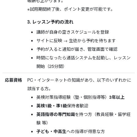
報酬も上がります。
※試用期間終了後、ポイント変更が可能です。
3. レッスン予約の流れ
講師が自身の空きスケジュールを登録
サイトに反映 → 生徒から予約を待ちます
予約が入ると通知が届き、管理画面で確認
時間になったら通話システムを起動し、レッスン
開始（25分間）
応募資格
PC・インターネットの知識があり、以下のいずれかに
該当する方。
英検対策指導経験（塾・個別指導等）
3年以上
英検1級・準1級
保持者歓迎
英語指導の専門知識
を持つ方（教員経験・留学経
験 等）
子ども・中高生
への指導が得意な方