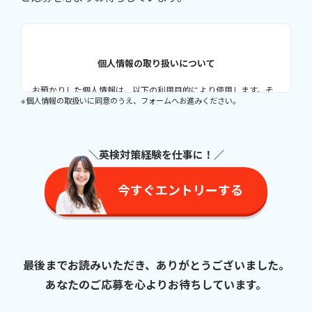
個人情報の取り扱いについて
お預かりした個人情報は、以下の利用目的により使用します。そ
※個人情報の取扱いに同意のうえ、フォームへお進みください。
れ以外の目的では使用致しません。
【利用目的】
＼英検対策経験を仕事に
！／
レッスン実施に関するスケジュール等の連絡のため
サービスに係る情報（ニュースレター、キャンペーン情報、
今すぐエントリーする
アンケート等）配信のため
講師応募者への情報提供、連絡、通知のため
当社が提供するその他のサービスに関する情報配信のため
サービスに関するご意見・お問い合わせの正確な把握、それ
最後までお読みいただき、ありがとうございました。
らへの回答のため
顧客動向の分析、サービス改善のための調査分析のため
あなたのご応募を心よりお待ちしています。
ユーザーからの個人情報の開示等のお求めに応じる場合に必