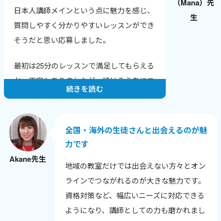
（Mana）先
純粋に生徒さんに英会話を教えることが楽
日本人講師メインという点に魅力を感じ、
生
しいですし、いただく感想も励みになって
質問しやすく分かりやすいレッスンができ
います。
そうだと思い応募しました。
そして、英会話講師業をつづけることで、
最初は25分のレッスンで満足してもらえる
自分の英語力も上がっていることがわかる
か、不安もありましたが、続けるうちにニ
ので、さらにやる気に繋がります。
続きを読む
ュースやトレンドに敏感になり、生徒さん
との話題も広がりました。
全国・海外の生徒さんと出会えるのが魅
色んな年齢や背景の生徒さんと話せること
力です
が嬉しく、英語だけでなく新しい発見も多
Akane先生
いです。
地域の教室だけでは出会えない方々とオン
生徒さんから「知りたかった！」と言われ
ラインでつながれるのが大きな魅力です。
る瞬間が励みで、教えることで自分も成長
資格対策など、幅広いニーズに対応できる
できるのが何よりの喜びです。
ようになり、講師としての力も磨かれまし