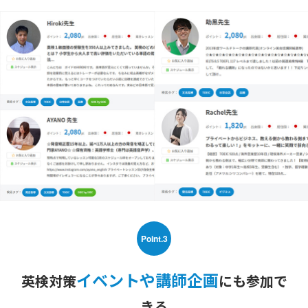
Point.3
イベントや講師企画
英検対策
にも参加で
きる