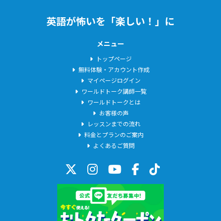
ホ
ー
英語が怖いを「楽しい！」に
2025年10月20日
ム
Akane先生の「英検準1級対策講座」開講します！
メニュー
Akane先生の「TOEIC初心者(500-600点)コース」を開催しま
トップページ
す。TOEIC初心者の方にお勧めです。是非、ご参加ください。
無料体験・アカウント作成
マイページログイン
ワールドトーク講師一覧
2025年9月1日
ワールドトークとは
Kohay先生の「英検２級直前パック」開催いたします
お客様の声
Kohay先生の「英検２級直前パック - Writing -」「英検２級直前
レッスンまでの流れ
パック - Reading & Listening -」開催します。英検2級を目指す
料金とプランのご案内
よくあるご質問
方是非ご参加ください。
2025年8月1日
Akane先生の「英検準1級対策講座」開講！
Akane先生の「英検準1級対策講座」を開催します。英検準1級
を目指す方是非ご参加ください。