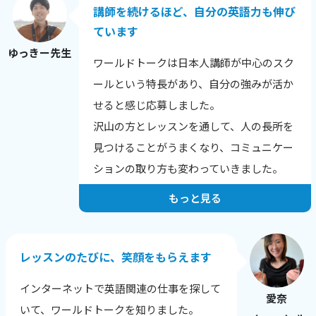
す。
講師を続けるほど、自分の英語力も伸び
生徒さんの性格や興味のあること、英語に
ています
興味を持った理由から、その日の調子ま
ゆっきー先生
ワールドトークは日本人講師が中心のスク
で、相手を知ることを心がけています。
ールという特長があり、自分の強みが活か
英語に自信をなくした生徒さんが、レッス
せると感じ応募しました。
ン後に安心される様子を見せてくれたり、
沢山の方とレッスンを通して、人の長所を
自分の言いたい事を英語で表現できてうれ
見つけることがうまくなり、コミュニケー
しいなどの、喜びの報告を受けた時にとて
ションの取り方も変わっていきました。
もやりがいを感じます。
もっと見る
人は自分の短所にはよく気がつきますが、
長所に気づけないことが多いです。
レッスンでは生徒さん本人が気づいていな
レッスンのたびに、笑顔をもらえます
い長所や成長のポイントを積極的に伝えて
インターネットで英語関連の仕事を探して
います。
愛奈
いて、ワールドトークを知りました。