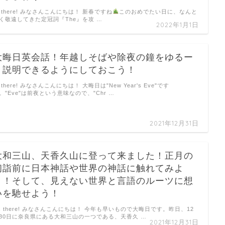
i there! みなさんこんにちは！ 新春ですね
このおめでたい日に、なんと
く敬遠してきた定冠詞『The』を攻 …
2022年1月1日
大晦日英会話！年越しそばや除夜の鐘をゆるー
く説明できるようにしておこう！
i there! みなさんこんにちは！ 大晦日は"New Year's Eve"です
。"Eve"は前夜という意味なので、"Chr …
2021年12月31日
大和三山、天香久山に登って来ました！正月の
初詣前に日本神話や世界の神話に触れてみよ
う！そして、見えない世界と言語のルーツに想
いを馳せよう！
i, there! みなさんこんにちは！ 今年も早いもので大晦日です。昨日、12
30日に奈良県にある大和三山の一つである、天香久 …
2021年12月31日