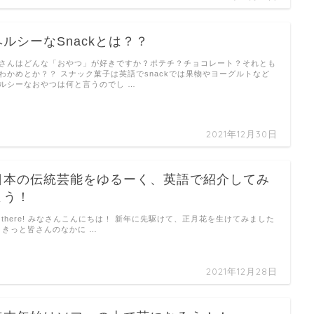
ヘルシーなSnackとは？？
さんはどんな「おやつ」が好きですか？ポテチ？チョコレート？それとも
わかめとか？？ スナック菓子は英語でsnackでは果物やヨーグルトなど
ルシーなおやつは何と言うのでし …
2021年12月30日
日本の伝統芸能をゆるーく、英語で紹介してみ
よう！
i there! みなさんこんにちは！ 新年に先駆けて、正月花を生けてみました
きっと皆さんのなかに …
2021年12月28日