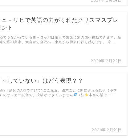
チュ－リヒで英語の力がくれたクリスマスプレ
ゼント
陸でつながっているヨ－ロッパは電車で気楽に別の国へ移動できます。新
線で私の実家、大宮から金沢へ、東京から博多に行く感じです。 今 …
2021年12月22日
「～していない」はどう表現？？
loha！講師のAKIです(^^)/ ここ最近、週末ごとに開催される息子（小学
）のサッカー試合で、投稿ができていません
（注
本当の話で …
2021年12月21日