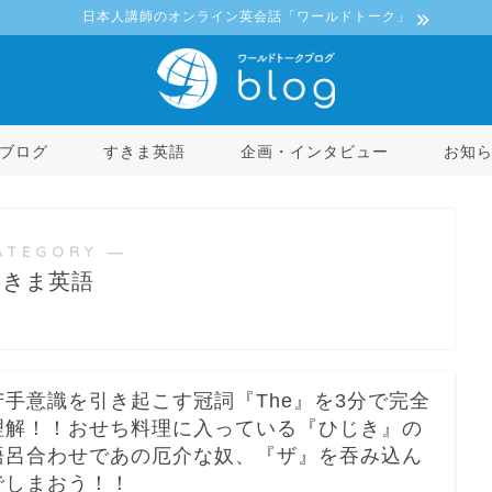
日本人講師のオンライン英会話「ワールドトーク」
ブログ
すきま英語
企画・インタビュー
お知
ATEGORY ―
すきま英語
苦手意識を引き起こす冠詞『The』を3分で完全
理解！！おせち料理に入っている『ひじき』の
語呂合わせであの厄介な奴、『ザ』を吞み込ん
でしまおう！！