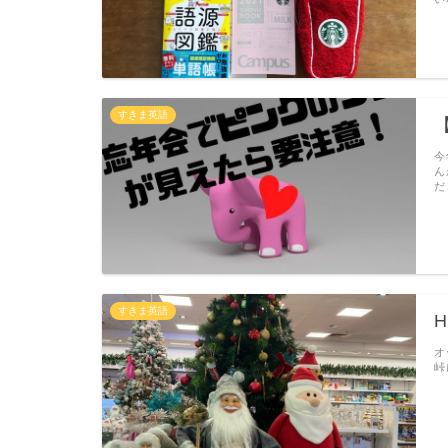
すきま英語
今
ん
だ
すきま英語
H
オ
峠