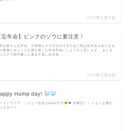
2021年12月17日
【忘年会】ピンクのゾウに要注意！
年は皆さん忘年会、小規模とかでやるのですかね？私は忘年会はありませ
が家族とゆっくりお酒を楽しむ年末年始にしようかと思います。 まだま
コロナで両手離しに宴会を楽しめる状 …
2021年12月16日
appy Hump day!
ーストラリア、シドニー在住のKayeです
水曜日！！ いよいよ週の
にキターー …