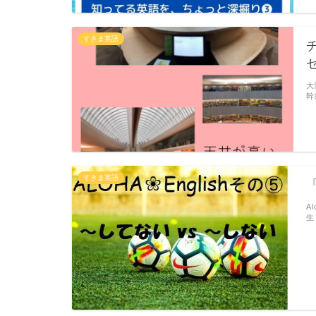
すきま英語
大
幹
すきま英語
A
生