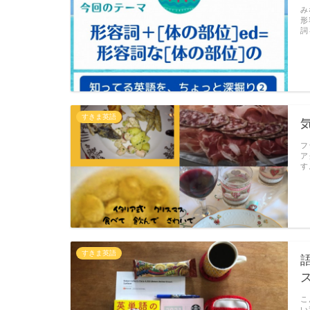
み
形
詞
すきま英語
フ
ア
す
すきま英語
こ
い