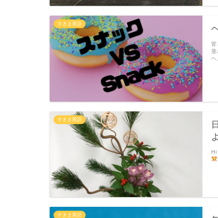
すきま英語
皆
茎
ヘ
すきま英語
H
すきま英語