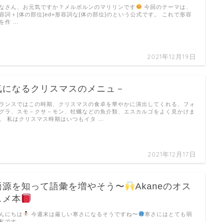
なさん、お元気ですか？メルボルンのマリリンです
今回のテーマは、
容詞＋[体の部位]ed=形容詞な[体の部位]のという公式です。 これで形容
を作 …
2021年12月19日
気になるクリスマスのメニュ－
ランスではこの時期、クリスマスの食卓を華やかに演出してくれる、フォ
グラ、スモ－クサ－モン、牡蠣などの魚介類、エスカルゴをよく見かけま
。 私はクリスマス時期はいつもイタ …
2021年12月17日
語源を知って語彙を増やそう〜
Akaneのオス
スメ本
んにちは
今週末は厳しい寒さになるそうですね〜
寒さにはとても弱
私です …