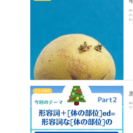
H
の
れ
すきま英語
Me
で