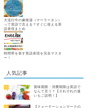
大流行中の麻辣湯（マーラータン）
って英語で言える？すぐに使える英
語表現まとめ
時間帯を表す英語表現を完全マスタ
ー！
人気記事
賞味期限・消費期限は英語で
1
なんて言う？【それぞれの違
いもご説明！】
【クォーテーションマークの
2