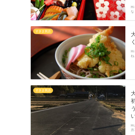
H
な
すきま英語
H
ね
すきま英語
H
月