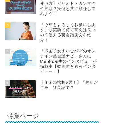
使い方】ピリオド・カンマの
位置は？実例と共に検証して
みよう！
「今年もよろしくお願いしま
3
す」は英語で何て言えば良い
の？使える英会話例文を紹
介！
「帰国子女えいごパパのオン
4
ライン英会話ナビ」さんに
Marika先生のインタビューが
掲載中【動画付き独占インタ
ビュー！】
【年末の挨拶5選！】「良いお
5
年を」は英語で？
特集ページ