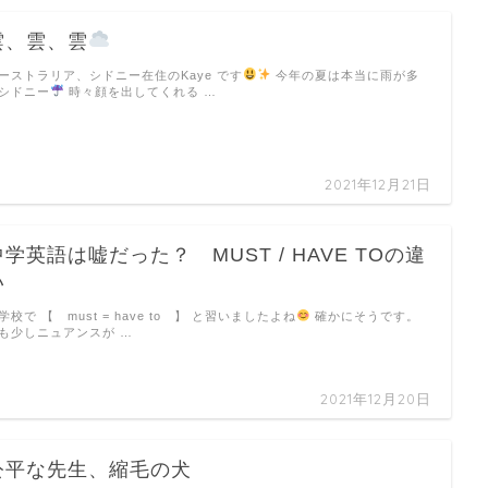
雲、雲、雲
ーストラリア、シドニー在住のKaye です
今年の夏は本当に雨が多
シドニー
時々顔を出してくれる …
2021年12月21日
中学英語は嘘だった？ MUST / HAVE TOの違
い
学校で 【 must = have to 】 と習いましたよね
確かにそうです。
も少しニュアンスが …
2021年12月20日
公平な先生、縮毛の犬