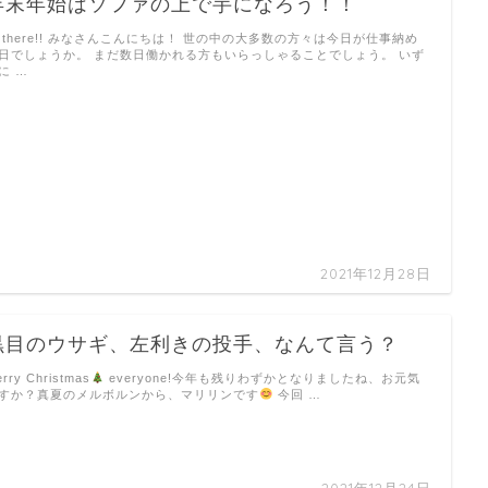
年末年始はソファの上で芋になろう！！
i there!! みなさんこんにちは！ 世の中の大多数の方々は今日が仕事納め
日でしょうか。 まだ数日働かれる方もいらっしゃることでしょう。 いず
に …
2021年12月28日
黒目のウサギ、左利きの投手、なんて言う？
rry Christmas
everyone!今年も残りわずかとなりましたね、お元気
すか？真夏のメルボルンから、マリリンです
今回 …
2021年12月24日