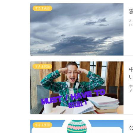
すきま英語
オ
い
すきま英語
中
で
すきま英語