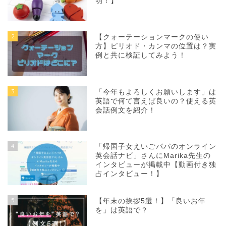
明！】
2
【クォーテーションマークの使い
方】ピリオド・カンマの位置は？実
例と共に検証してみよう！
3
「今年もよろしくお願いします」は
英語で何て言えば良いの？使える英
会話例文を紹介！
4
「帰国子女えいごパパのオンライン
英会話ナビ」さんにMarika先生の
インタビューが掲載中【動画付き独
占インタビュー！】
5
【年末の挨拶5選！】「良いお年
を」は英語で？