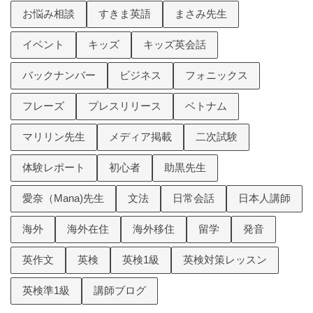
お悩み相談
すきま英語
まさみ先生
イベント
キッズ
キッズ英会話
バックナンバー
ビジネス
フォニックス
フレーズ
プレスリリース
ベトナム
マリリン先生
メディア掲載
二次試験
体験レポート
初心者
助黒先生
愛奈（Mana)先生
文法
日常会話
日本人講師
海外
海外在住
海外移住
留学
発音
英作文
英検
英検1級
英検対策レッスン
英検準1級
講師ブログ