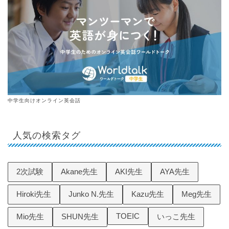
中学生向けオンライン英会話
人気の検索タグ
2次試験
Akane先生
AKI先生
AYA先生
Hiroki先生
Junko N.先生
Kazu先生
Meg先生
TOEIC
Mio先生
SHUN先生
いっこ先生