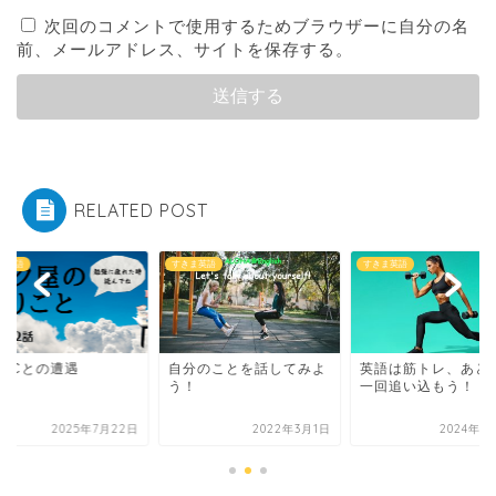
次回のコメントで使用するためブラウザーに自分の名
前、メールアドレス、サイトを保存する。
RELATED POST
ま英語
すきま英語
すきま英語
EICとの遭遇
自分のことを話してみよ
英語は筋トレ、あと
う！
一回追い込もう！
2025年7月22日
2022年3月1日
2024年1