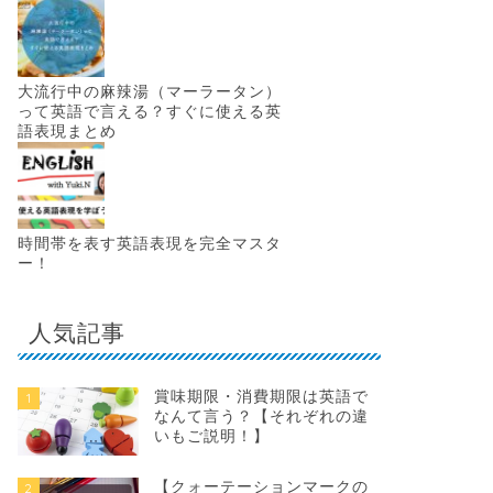
大流行中の麻辣湯（マーラータン）
って英語で言える？すぐに使える英
語表現まとめ
時間帯を表す英語表現を完全マスタ
ー！
人気記事
賞味期限・消費期限は英語で
1
なんて言う？【それぞれの違
いもご説明！】
【クォーテーションマークの
2