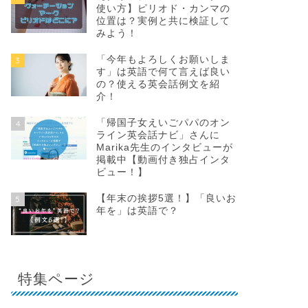
使い方】ピリオド・カンマの
位置は？実例と共に検証して
みよう！
「今年もよろしくお願いしま
3
す」は英語で何て言えば良い
の？使える英会話例文を紹
介！
「帰国子女えいごパパのオン
4
ライン英会話ナビ」さんに
Marika先生のインタビューが
掲載中【動画付き独占インタ
ビュー！】
【年末の挨拶5選！】「良いお
5
年を」は英語で？
特集ページ