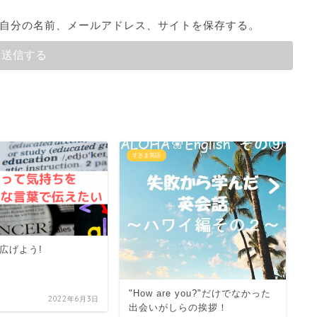
自分の名前、メールアドレス、サイトを保存する。
すきま英語
す
BBQの香りからラーメンまで、
表
匂いを英語で表そう
e you?"だけでなかった
2025年7月31日
らの挨拶！