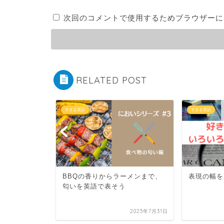
次回のコメントで使用するためブラウザーに
RELATED POST
すきま英語
すきま英語
ーメンまで、
表現の幅を広げよう!
"How ar
2025年7月31日
2022年6月3日
出会いがし