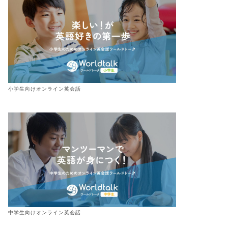
小学生向けオンライン英会話
きま英語
すきま英語
現の幅を広げよう!
"How are you?"だけでなかった
中学生向けオンライン英会話
2022年6月3日
出会いがしらの挨拶！