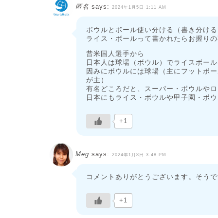
匿名
says:
2024年1月5日 1:11 AM
ボウルとボール使い分ける（書き分ける
ライス・ボールって書かれたらお握りの
昔米国人選手から
日本人は球場（ボウル）でライスボール
因みにボウルには球場（主にフットボー
が主）
有名どころだと、スーパー・ボウルやロ
日本にもライス・ボウルや甲子園・ボウ
+1
Meg
says:
2024年1月8日 3:48 PM
コメントありがとうございます。そうで
+1