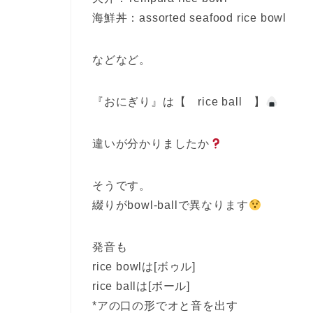
海鮮丼：assorted seafood rice bowl
などなど。
『おにぎり』は【 rice ball 】
違いが分かりましたか
そうです。
綴りがbowl-ballで異なります
発音も
rice bowlは[ボゥル]
rice ballは[ボール]
*アの口の形でオと音を出す