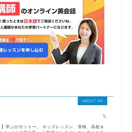
ABOUT ME
り】学ぶがモットー。 キッズレッスン、英検、高校＆