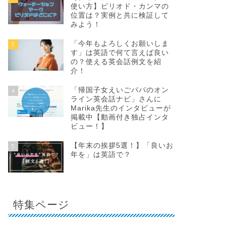
使い方】ピリオド・カンマの
位置は？実例と共に検証して
みよう！
「今年もよろしくお願いしま
3
す」は英語で何て言えば良い
の？使える英会話例文を紹
介！
「帰国子女えいごパパのオン
4
ライン英会話ナビ」さんに
Marika先生のインタビューが
掲載中【動画付き独占インタ
ビュー！】
【年末の挨拶5選！】「良いお
5
年を」は英語で？
特集ページ