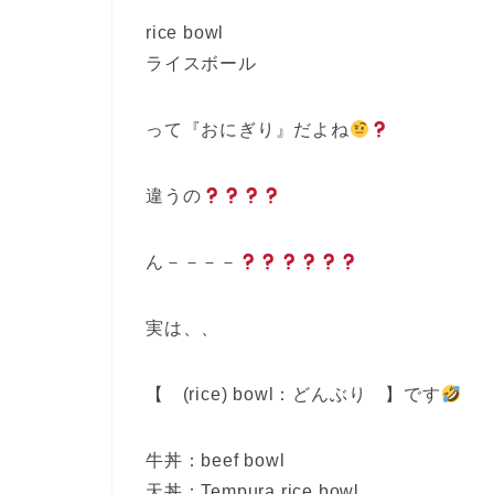
rice bowl
ライスボール
って『おにぎり』だよね
違うの
ん－－－－
実は、、
【 (rice) bowl：どんぶり 】です
牛丼：beef bowl
天丼：Tempura rice bowl