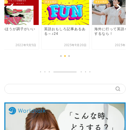
ま英語
すきま英語
すきま英語
本のほうが調子がいい
英語おもしろ記事あるあ
海外に行って英語を
る～♪24
するなら！
2022年9月5日
2023年9月20日
2023年1