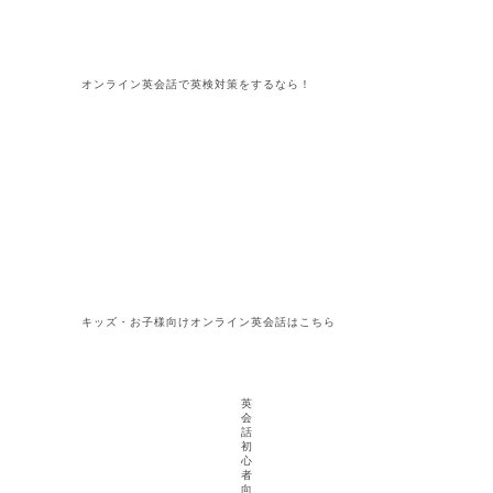
オンライン英会話で英検対策をするなら！
キッズ・お子様向けオンライン英会話はこちら
英
会
話
初
心
者
向