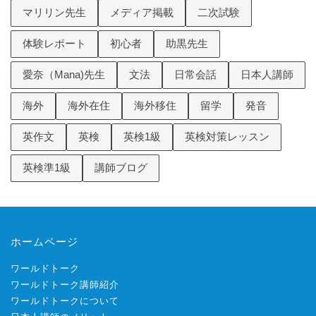
マリリン先生
メディア掲載
二次試験
体験レポート
初心者
助黒先生
愛奈（Mana)先生
文法
日常会話
日本人講師
海外
海外在住
海外移住
留学
発音
英作文
英検
英検1級
英検対策レッスン
英検準1級
講師ブログ
ホームページ
ワールドトーク
ワールドトーク講師紹介
ワールドトークについて