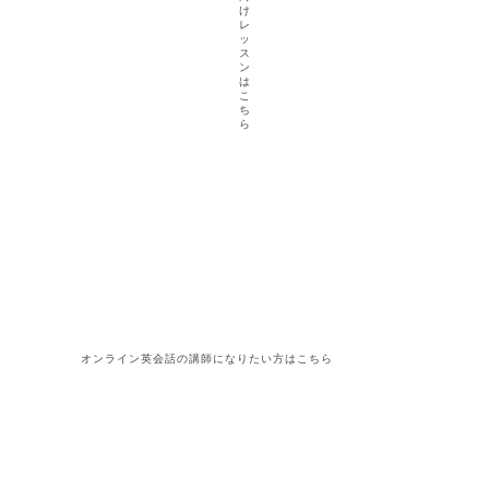
け
レ
ッ
ス
ン
は
こ
ち
ら
オンライン
英会話
の講師になりたい方はこちら