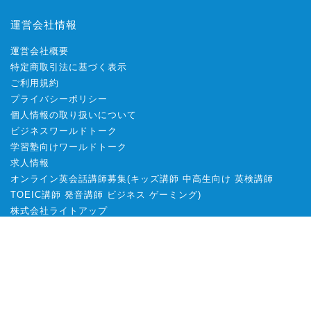
運営会社情報
運営会社概要
特定商取引法に基づく表示
ご利用規約
プライバシーポリシー
個人情報の取り扱いについて
ビジネスワールドトーク
学習塾向けワールドトーク
求人情報
オンライン英会話講師募集
(
キッズ講師
中高生向け
英検講師
TOEIC講師
発音講師
ビジネス
ゲーミング
)
株式会社ライトアップ
オンラインレッスン予約システムWTE
KIRIHARA Online Academy
(
TOEIC
/
英検一次
/
英検二次
/
法人研
修
)