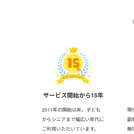
サービス
開始から15年
2011年の開始以来、子ども
現
からシニアまで
幅広い年代に
副
ご利用いただいています。
無