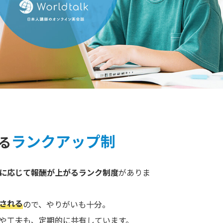
ランクアップ制
る
に応じて報酬が上がるランク制度
がありま
される
ので、やりがいも十分。
や工夫も、定期的に共有しています。