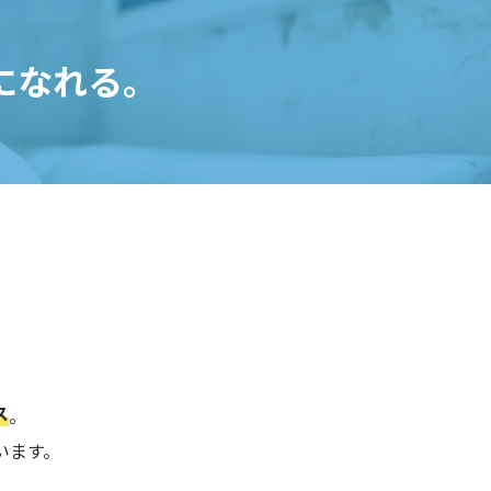
になれる。
ス
。
います。