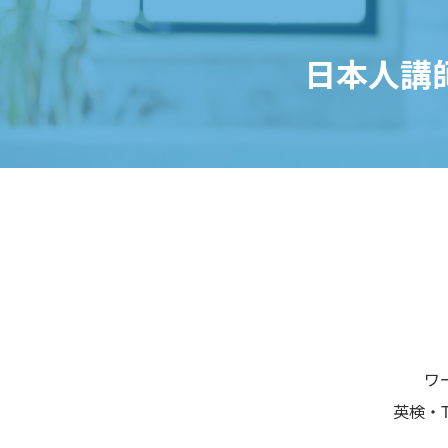
日本人講
ワ
英検・