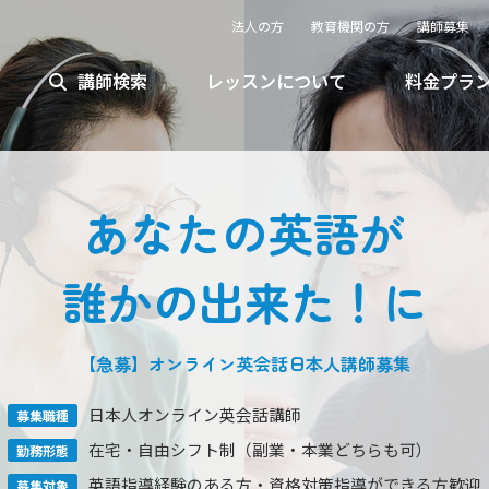
法人の方
教育機関の方
講師募集
講師検索
レッスンについて
料金プラ
あなたの英語が
誰かの出来た！に
【急募】オンライン英会話
日本人
講師募集
日本人オンライン英会話講師
募集職種
在宅・自由シフト制
（副業・本業どちらも可）
勤務形態
英語指導経験のある方
・資格対策指導ができる方歓迎
募集対象