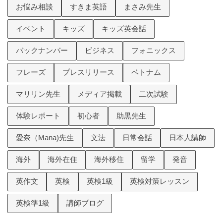
お悩み相談
すきま英語
まさみ先生
イベント
キッズ
キッズ英会話
バックナンバー
ビジネス
フォニックス
フレーズ
プレスリリース
ベトナム
マリリン先生
メディア掲載
二次試験
体験レポート
初心者
助黒先生
愛奈（Mana)先生
文法
日常会話
日本人講師
海外
海外在住
海外移住
留学
発音
英作文
英検
英検1級
英検対策レッスン
英検準1級
講師ブログ