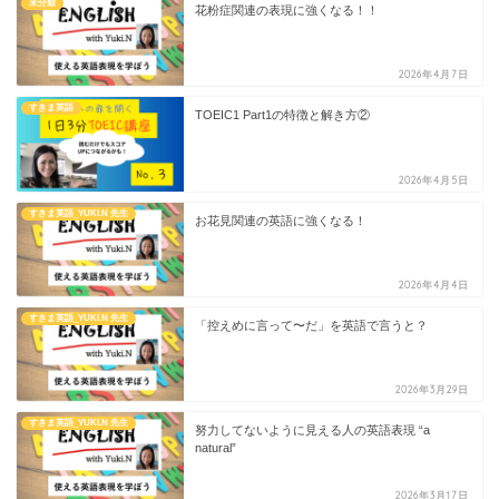
未分類
花粉症関連の表現に強くなる！！
2026年4月7日
すきま英語
TOEIC1 Part1の特徴と解き方②
2026年4月5日
すきま英語_YUKI.N 先生
お花見関連の英語に強くなる！
2026年4月4日
すきま英語_YUKI.N 先生
「控えめに言って〜だ」を英語で言うと？
2026年3月29日
すきま英語_YUKI.N 先生
努力してないように見える人の英語表現 “a
natural”
2026年3月17日