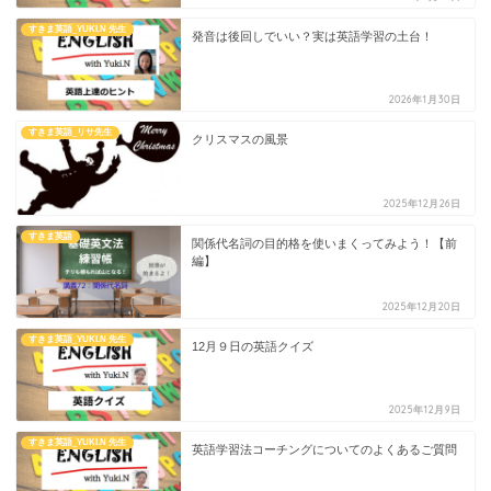
すきま英語_YUKI.N 先生
発音は後回しでいい？実は英語学習の土台！
2026年1月30日
すきま英語_リサ先生
クリスマスの風景
2025年12月26日
すきま英語
関係代名詞の目的格を使いまくってみよう！【前
編】
2025年12月20日
すきま英語_YUKI.N 先生
12月９日の英語クイズ
2025年12月9日
すきま英語_YUKI.N 先生
英語学習法コーチングについてのよくあるご質問