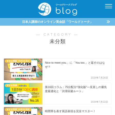
日本人講師のオンライン英会話「ワールドトーク」
― CATEGORY ―
未分類
すきま英語_YUKI.N 先生
Nice to meet you.」に「You too.」と返すのはな
ぜ？
2026年7月26日
すきま英語
第16回コラム：75分配分“強化版”—見直しの優先
度最適化と「渋滞回避ルート」
2026年7月22日
すきま英語_YUKI.N 先生
時間帯を表す英語表現を完全マスター！