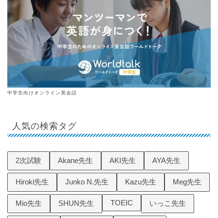
中学生向けオンライン英会話
人気の検索タグ
2次試験
Akane先生
AKI先生
AYA先生
Hiroki先生
Junko N.先生
Kazu先生
Meg先生
TOEIC
Mio先生
SHUN先生
いっこ先生