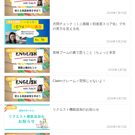
2026年7月14日
すきま英語
月間チェック（ミニ模擬＋到達度スコア化）で今
の実力を見える化
2026年5月24日
すきま英語_YUKI.N 先生
英検ブームの裏で思うこと（ちょっと本音
2026年5月3日
未分類
Claim=クレーム＝苦情じゃないよ！
2026年4月13日
未分類
リクエスト機能追加のお知らせ
2026年4月10日