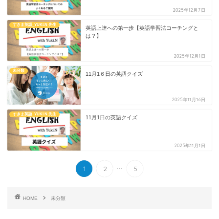
2025年12月7日
すきま英語_YUKI.N 先生
英語上達への第一歩【英語学習法コーチングと
は？】
2025年12月1日
未分類
11月1６日の英語クイズ
2025年11月16日
すきま英語_YUKI.N 先生
11月1日の英語クイズ
2025年11月1日
...
1
2
5
HOME
未分類