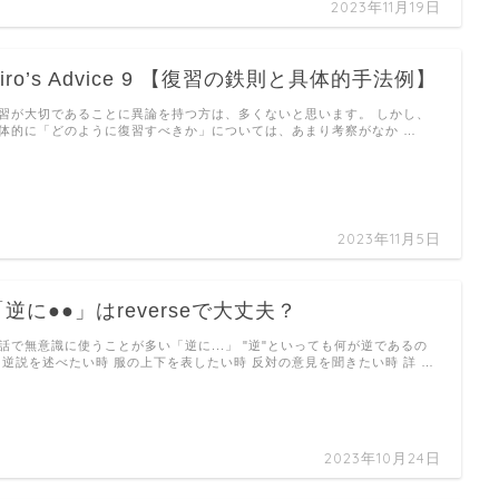
2023年11月19日
iro’s Advice 9 【復習の鉄則と具体的手法例】
習が大切であることに異論を持つ方は、多くないと思います。 しかし、
体的に「どのように復習すべきか」については、あまり考察がなか …
2023年11月5日
「逆に●●」はreverseで大丈夫？
話で無意識に使うことが多い「逆に...」 "逆"といっても何が逆であるの
 逆説を述べたい時 服の上下を表したい時 反対の意見を聞きたい時 詳 …
2023年10月24日