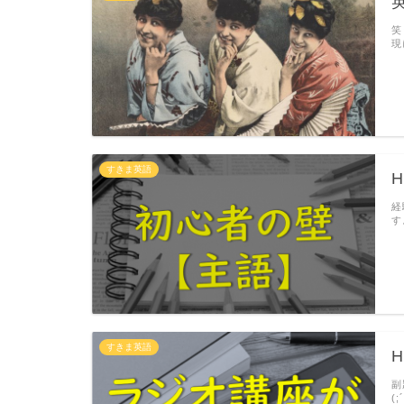
英
笑
現
すきま英語
H
経
す
すきま英語
H
副
(;