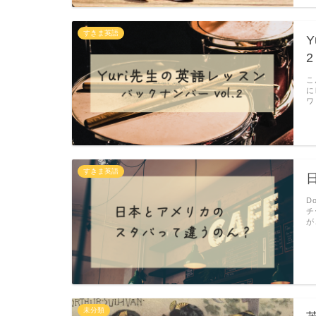
すきま英語
2
こ
に
ワ
すきま英語
D
チ
が
未分類