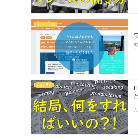
メディア掲載
英
う
すきま英語
H
「
安