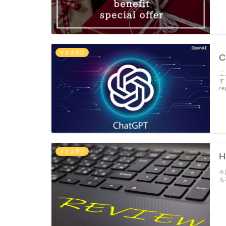
すきま英語
こ
す
r
すきま英語
H
今
る