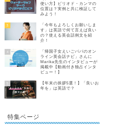
使い方】ピリオド・カンマの
位置は？実例と共に検証して
みよう！
「今年もよろしくお願いしま
3
す」は英語で何て言えば良い
の？使える英会話例文を紹
介！
「帰国子女えいごパパのオン
4
ライン英会話ナビ」さんに
Marika先生のインタビューが
掲載中【動画付き独占インタ
ビュー！】
【年末の挨拶5選！】「良いお
5
年を」は英語で？
特集ページ