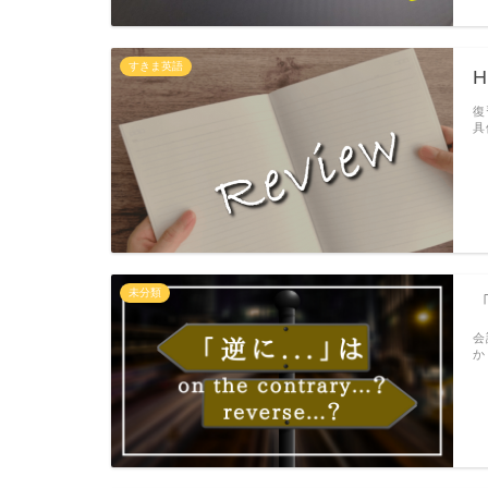
すきま英語
H
復
具
未分類
会
か