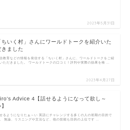
2023年5月31日
「ちいく村」さんにワールドトークを紹介いた
だきました
信教育などの情報を発信する「ちいく村」さんに、ワールドトークをご紹
いただきました。 ワールドトークの口コミ！評判や実際の効果を検 …
2023年4月27日
iro’s Advice 4【話せるようになって欲し～
い】
せるようになりたぁ～い 英語にチャレンジする多くの人の初期の目的で
。 無論、リスニングや文法など、他の技能も目的の上位です …