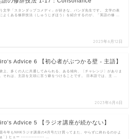
語の修辞技法 1-17：Consonance
う文学「スタンダップコメディ」が好きな、パンダ先生です。 文学の表
によくある修辞技法（しゅうじぎほう）を紹介するのが、「英語の修 …
2023年6月12日
iro’s Advice 6 【初心者がぶつかる壁 - 主語】
験上、多くの人に共通してみられる、ある傾向、〔チャレンジ〕がありま
。それは、主語を文頭に言う癖をつけることです。 日本語では、主 …
2023年6月6日
iro’s Advice 5 【ラジオ講座が続かない】
題今年もNHKラジオ講座の4月号だけ買ってまた、やらずに終わるのかよ
´д｀) ヒェー --------------- …