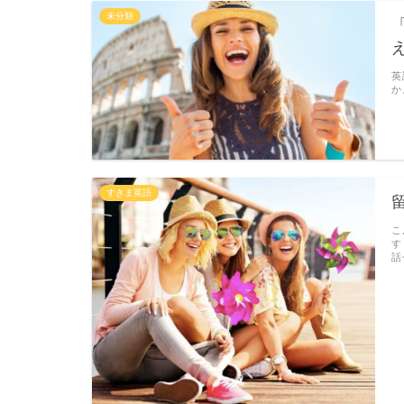
未分類
英
か
すきま英語
こ
す
話