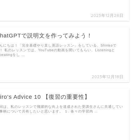
2023年12月28日
ChatGPTで説明文を作ってみよう！
んにちは！「完全基礎やり直し英語レッスン」をしている、Shinkoで
！ 私のレッスンでは、YouTubeの動画を聞いてもらい、Listeningと
epeatingをし …
2023年12月18日
iro’s Advice 10 【復習の重要性】
回は、私のレッスンで飛躍的な向上を達成された受講生さんに共通してい
事柄について共有したいと思います。 １. 各々の学習内 …