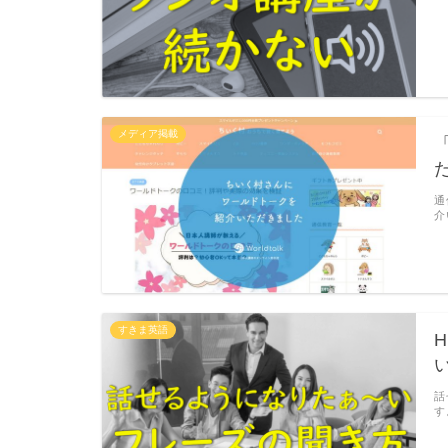
メディア掲載
通
介
すきま英語
H
話
す