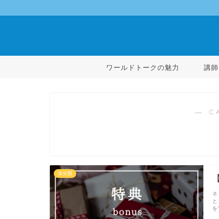
ワールドトークの魅力
講師
― C
未分類
ネ
と
を