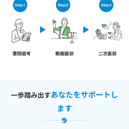
Step.1
Step.2
Step.3
書類選考
動画面談
二次面談
あなたをサポートし
一歩踏み出す
ます