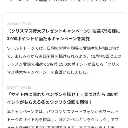
前項の目的の範囲内において、かつ、以下に記載する委託対象先
に、お預かりした個人情報を第三者に委託することがございま
す。委託先については、個人情報を適正に取り扱っていると認め
られる者及び協力会社を選定し、個人情報を厳重に且つ細心の注
2025年12月1日
意を払って管理することを義務付け、徹底いたします。
【クリスマス特大プレゼントキャンペーン】抽選で5名様に
3,000ポイントが当たるキャンペーンを実施
【委託対象先】
ワールドトークでは、日頃の学習を頑張る受講者の皆様に向け
講師
て、楽しみながら英語学習を続けられるよう、12月中5回以上の
運送業者（キャンペーン等の物品配送のため）
レッスン受講で抽選で5名様に3,000ポイントが当たる「クリス
マス特大キャンペーン」を企画いたしました。
事前にご本人さまに同意をいただけた場合、法令等により開示が
求められた場合を除き、一切おこないません。
2025年11月6日
「サイト内に隠れたペンギンを探せ！」見つけたら 200ポ
イントがもらえる冬のワクワク企画を開催！
個人情報の登録は、皆様の自由な御判断に任されますが、個人情
報の一部を提供していただかない場合には、各種サービスご案内
本キャンペーンでは、パソコンやスマートフォンからワールド
やご希望にお応え出来ない場合があります。
トークのサイト内を探索し、隠れたペンギンをクリックしてフ
ォームを送信するだけで参加できます。お子さまから大人ま