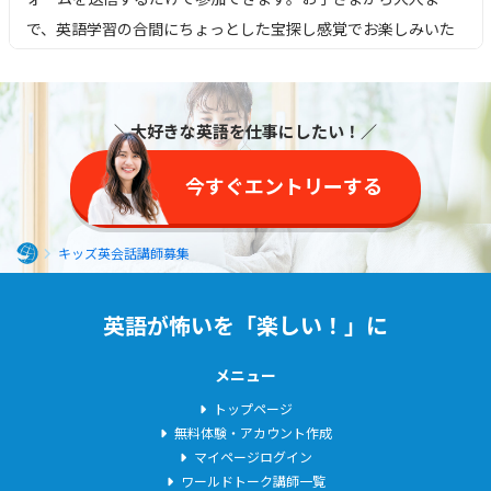
御自身の個人情報について、利用目的の通知、開示、訂正、追
で、英語学習の合間にちょっとした宝探し感覚でお楽しみいた
加、削除、利用停止、提供停止、消去の請求をおこなう場合は、
個人情報お問い合わせ窓口（03-5784-0700）までご連絡くださ
だける企画です。
い。
2025年11月1日
＼大好きな英語を仕事にしたい！／
株式会社ライトアップ
Kohay先生の「英検準２級絶対基礎力」「英検２級絶対基
管理グループマネージャー（個人情報保護管理者）（03-5784-
礎力」開催
今すぐエントリーする
0700）
Kohay先生の「英検準２級絶対基礎力」「英検２級絶対基礎
力」開催します。英検準2級、2級を目指す方は是非ご利用くだ
キッズ英会話講師募集
さい。
ホ
ー
英語が怖いを「楽しい！」に
2025年10月20日
ム
Akane先生の「英検準1級対策講座」開講します！
メニュー
Akane先生の「TOEIC初心者(500-600点)コース」を開催しま
トップページ
す。TOEIC初心者の方にお勧めです。是非、ご参加ください。
無料体験・アカウント作成
マイページログイン
ワールドトーク講師一覧
2025年9月1日