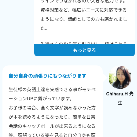
生徒さんから「知りたかった！」と言われ
ラインでつながれるのが大きな魅力です。
る瞬間が励みで、教えることで自分も成長
資格対策など、幅広いニーズに対応できる
できるのが何よりの喜びです。
ようになり、講師としての力も磨かれまし
た。
生徒さんのやる気を引き出し、続けられる
もっと見る
レッスンを心がけています。
一人ひとりの課題と成長に寄り添い、目標
達成に向けてサポートすることで、やる気
自分自身の頑張りにもつながります
を保ち続けてもらえるようにしています。
生徒様の英語上達を実感できる事がモチベ
Chiharu.H 先
英検合格やTOEICのスコアアップなど、成
ーションUPに繋がっています。
生
果の報告をもらえるのが一番のやりがいで
お子様の場合、全く文字が読めなかった方
す。
が本を読めるようになったり、簡単な日常
ワールドトークはレッスン数が数字で見え
会話のキャッチボールが出来るようになる
るので、自分の頑張りが実感でき、モチベ
等、頑張っている姿を見ると自分自身も頑