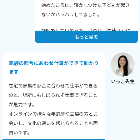
始めたころは、寝かしつけた子どもが起き
ないかハラハラしてました。
講師をしていてうれしいのは、生徒さんに
もっと見る
上達のコメントをいただいたときです。
例えばこんな言葉をいただきました。
家族の都合にあわせ仕事ができて助かり
「発音が上達し英語が聞きやすくなった
ます
と、他の英会話スクールでほめられまし
いっこ先生
た！」
在宅で家族の都合に合わせて仕事ができる
「長文読解の秘伝ルールを伝授いただいた
のと、場所にもしばられず仕事できること
結果、文章が読みやすくなりました！」
が魅力です。
「全く文章の組み立てが苦手だったのです
オンラインで様々な年齢層や立場の方とお
が、自分でもちゃんと文章を作れるように
会いし、文化の違いを感じられることも面
なりました。」
白いです。