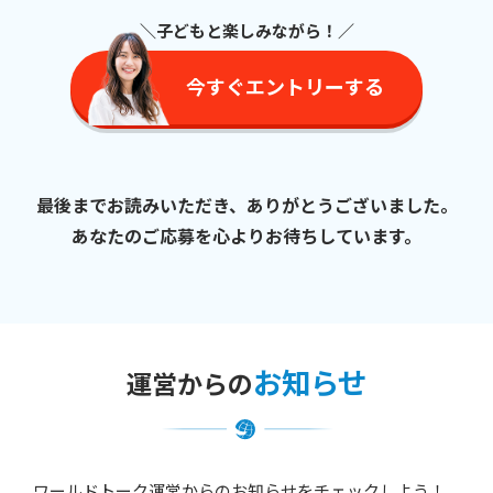
【利用目的】
＼子どもと楽しみながら
！／
レッスン実施に関するスケジュール等の連絡のため
サービスに係る情報（ニュースレター、キャンペーン情報、
今すぐエントリーする
アンケート等）配信のため
講師応募者への情報提供、連絡、通知のため
当社が提供するその他のサービスに関する情報配信のため
サービスに関するご意見・お問い合わせの正確な把握、それ
最後までお読みいただき、ありがとうございました。
らへの回答のため
顧客動向の分析、サービス改善のための調査分析のため
あなたのご応募を心よりお待ちしています。
ユーザーからの個人情報の開示等のお求めに応じる場合に必
要な当該ユーザーのご本人確認のため
災害等の緊急事態が発生した際の連絡・対応のため
サービスご利用料金の精算、遅延金等の回収のため
お知らせ
運営からの
また、このページでは、セッション管理の目的でCookie情報を利
用しております。
ワールドトーク運営からのお知らせをチェックしよう！