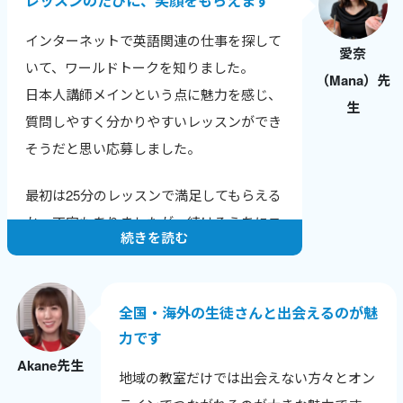
レッスンのたびに、笑顔をもらえます
い長所や成長のポイントを積極的に伝えて
インターネットで英語関連の仕事を探して
います。
愛奈
いて、ワールドトークを知りました。
（Mana）先
純粋に生徒さんに英会話を教えることが楽
日本人講師メインという点に魅力を感じ、
生
しいですし、いただく感想も励みになって
質問しやすく分かりやすいレッスンができ
います。
そうだと思い応募しました。
そして、英会話講師業をつづけることで、
最初は25分のレッスンで満足してもらえる
自分の英語力も上がっていることがわかる
か、不安もありましたが、続けるうちにニ
ので、さらにやる気に繋がります。
続きを読む
ュースやトレンドに敏感になり、生徒さん
との話題も広がりました。
全国・海外の生徒さんと出会えるのが魅
色んな年齢や背景の生徒さんと話せること
力です
が嬉しく、英語だけでなく新しい発見も多
Akane先生
いです。
地域の教室だけでは出会えない方々とオン