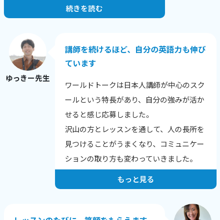
続きを読む
お一人・お一人の希望や目標にあったレッ
スンを提供することが一番だと思っていま
す。
講師を続けるほど、自分の英語力も伸び
生徒さんの性格や興味のあること、英語に
ています
興味を持った理由から、その日の調子ま
ゆっきー先生
ワールドトークは日本人講師が中心のスク
で、相手を知ることを心がけています。
ールという特長があり、自分の強みが活か
英語に自信をなくした生徒さんが、レッス
せると感じ応募しました。
ン後に安心される様子を見せてくれたり、
沢山の方とレッスンを通して、人の長所を
自分の言いたい事を英語で表現できてうれ
見つけることがうまくなり、コミュニケー
しいなどの、喜びの報告を受けた時にとて
ションの取り方も変わっていきました。
もやりがいを感じます。
もっと見る
人は自分の短所にはよく気がつきますが、
長所に気づけないことが多いです。
レッスンでは生徒さん本人が気づいていな