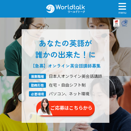
menu
あなたの英語が
誰かの出来た！に
【急募】オンライン英会話
講師募集
日本人オンライン英会話講師
募集職種
在宅・自由シフト制
勤務形態
パソコン、ネット環境
必要環境
ご応募はこちらから