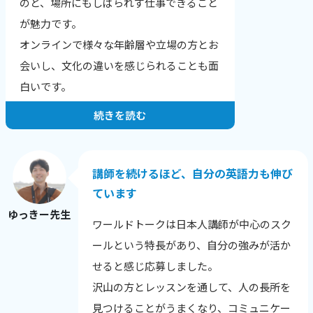
のと、場所にもしばられず仕事できること
結果、文章が読みやすくなりました！」
が魅力です。
「全く文章の組み立てが苦手だったのです
オンラインで様々な年齢層や立場の方とお
が、自分でもちゃんと文章を作れるように
会いし、文化の違いを感じられることも面
なりました。」
白いです。
続きを読む
お一人・お一人の希望や目標にあったレッ
スンを提供することが一番だと思っていま
す。
講師を続けるほど、自分の英語力も伸び
生徒さんの性格や興味のあること、英語に
ています
興味を持った理由から、その日の調子ま
ゆっきー先生
ワールドトークは日本人講師が中心のスク
で、相手を知ることを心がけています。
ールという特長があり、自分の強みが活か
英語に自信をなくした生徒さんが、レッス
せると感じ応募しました。
ン後に安心される様子を見せてくれたり、
沢山の方とレッスンを通して、人の長所を
自分の言いたい事を英語で表現できてうれ
見つけることがうまくなり、コミュニケー