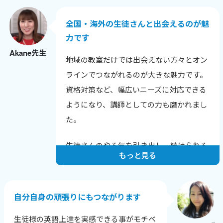
との話題も広がりました。
全国・海外の生徒さんと出会えるのが魅
色んな年齢や背景の生徒さんと話せること
力です
が嬉しく、英語だけでなく新しい発見も多
Akane先生
いです。
地域の教室だけでは出会えない方々とオン
生徒さんから「知りたかった！」と言われ
ラインでつながれるのが大きな魅力です。
る瞬間が励みで、教えることで自分も成長
資格対策など、幅広いニーズに対応できる
できるのが何よりの喜びです。
ようになり、講師としての力も磨かれまし
た。
生徒さんのやる気を引き出し、続けられる
もっと見る
レッスンを心がけています。
一人ひとりの課題と成長に寄り添い、目標
達成に向けてサポートすることで、やる気
自分自身の頑張りにもつながります
を保ち続けてもらえるようにしています。
生徒様の英語上達を実感できる事がモチベ