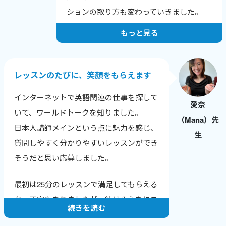
しいなどの、喜びの報告を受けた時にとて
ションの取り方も変わっていきました。
もやりがいを感じます。
もっと見る
人は自分の短所にはよく気がつきますが、
長所に気づけないことが多いです。
レッスンでは生徒さん本人が気づいていな
レッスンのたびに、笑顔をもらえます
い長所や成長のポイントを積極的に伝えて
インターネットで英語関連の仕事を探して
います。
愛奈
いて、ワールドトークを知りました。
（Mana）先
純粋に生徒さんに英会話を教えることが楽
日本人講師メインという点に魅力を感じ、
生
しいですし、いただく感想も励みになって
質問しやすく分かりやすいレッスンができ
います。
そうだと思い応募しました。
そして、英会話講師業をつづけることで、
最初は25分のレッスンで満足してもらえる
自分の英語力も上がっていることがわかる
か、不安もありましたが、続けるうちにニ
ので、さらにやる気に繋がります。
続きを読む
ュースやトレンドに敏感になり、生徒さん