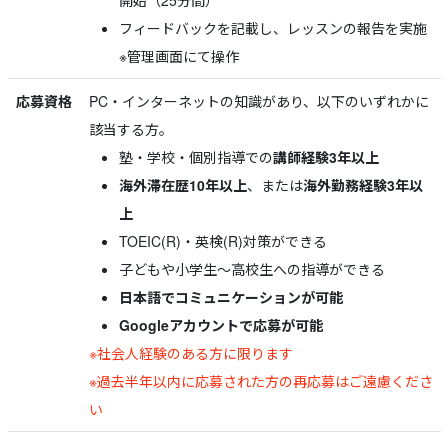
開始（25分間）
フィードバックを記載し、レッスンの報告を実施
※管理画面にて操作
応募資格
PC・インターネットの知識があり、以下のいずれかに
該当する方。
塾・学校・個別指導での
講師経験3年以上
海外滞在歴10年以上
、または
海外勤務経験3年以
上
TOEIC(R)・英検(R)対策ができる
子どもや小学生～高校生への指導ができる
日本語でコミュニケーションが可能
Googleアカウントで応募が可能
※社会人経験のある方に限ります
※過去半年以内に応募された方の再応募はご遠慮くださ
い