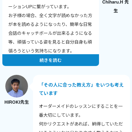
Chiharu.H 先
英検合格やTOEICのスコアアップなど、成
ーションUPに繋がっています。
生
果の報告をもらえるのが一番のやりがいで
お子様の場合、全く文字が読めなかった方
す。
が本を読めるようになったり、簡単な日常
ワールドトークはレッスン数が数字で見え
会話のキャッチボールが出来るようになる
るので、自分の頑張りが実感でき、モチベ
等、頑張っている姿を見ると自分自身も頑
ーションにつながっています。
張ろうという気持ちになります。
続きを読む
「その人に合った教え方」をいつも考え
ています
HIROKI先生
オーダーメイドのレッスンにすることを一
番大切にしています。
何かリクエストがあれば、納得していただ