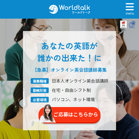
menu
あなたの英語が
誰かの出来た！に
【急募】オンライン英会話
講師募集
日本人オンライン英会話講師
募集職種
在宅・自由シフト制
勤務形態
パソコン、ネット環境
必要環境
ご応募はこちらから