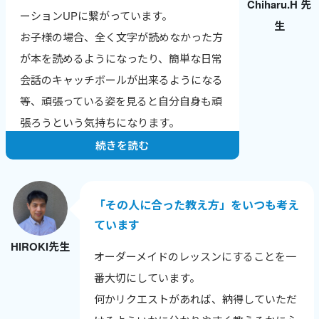
Chiharu.H 先
英検合格やTOEICのスコアアップなど、成
ーションUPに繋がっています。
生
果の報告をもらえるのが一番のやりがいで
お子様の場合、全く文字が読めなかった方
す。
が本を読めるようになったり、簡単な日常
ワールドトークはレッスン数が数字で見え
会話のキャッチボールが出来るようになる
るので、自分の頑張りが実感でき、モチベ
等、頑張っている姿を見ると自分自身も頑
ーションにつながっています。
張ろうという気持ちになります。
続きを読む
「その人に合った教え方」をいつも考え
ています
HIROKI先生
オーダーメイドのレッスンにすることを一
番大切にしています。
何かリクエストがあれば、納得していただ