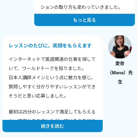
しいなどの、喜びの報告を受けた時にとて
ションの取り方も変わっていきました。
もやりがいを感じます。
もっと見る
人は自分の短所にはよく気がつきますが、
長所に気づけないことが多いです。
レッスンでは生徒さん本人が気づいていな
レッスンのたびに、笑顔をもらえます
い長所や成長のポイントを積極的に伝えて
インターネットで英語関連の仕事を探して
います。
愛奈
いて、ワールドトークを知りました。
（Mana）先
純粋に生徒さんに英会話を教えることが楽
日本人講師メインという点に魅力を感じ、
生
しいですし、いただく感想も励みになって
質問しやすく分かりやすいレッスンができ
います。
そうだと思い応募しました。
そして、英会話講師業をつづけることで、
最初は25分のレッスンで満足してもらえる
自分の英語力も上がっていることがわかる
か、不安もありましたが、続けるうちにニ
ので、さらにやる気に繋がります。
続きを読む
ュースやトレンドに敏感になり、生徒さん