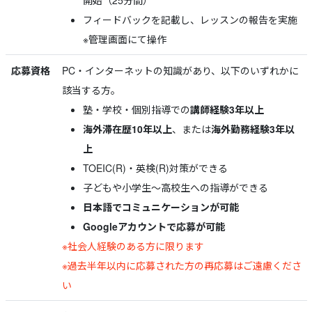
開始（25分間）
フィードバックを記載し、レッスンの報告を実施
※管理画面にて操作
応募資格
PC・インターネットの知識があり、以下のいずれかに
該当する方。
塾・学校・個別指導での
講師経験3年以上
海外滞在歴10年以上
、または
海外勤務経験3年以
上
TOEIC(R)・英検(R)対策ができる
子どもや小学生～高校生への指導ができる
日本語でコミュニケーションが可能
Googleアカウントで応募が可能
※社会人経験のある方に限ります
※過去半年以内に応募された方の再応募はご遠慮くださ
い