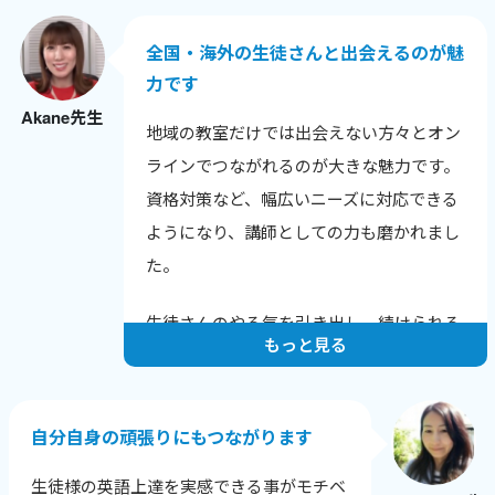
との話題も広がりました。
全国・海外の生徒さんと出会えるのが魅
色んな年齢や背景の生徒さんと話せること
力です
が嬉しく、英語だけでなく新しい発見も多
Akane先生
いです。
地域の教室だけでは出会えない方々とオン
生徒さんから「知りたかった！」と言われ
ラインでつながれるのが大きな魅力です。
る瞬間が励みで、教えることで自分も成長
資格対策など、幅広いニーズに対応できる
できるのが何よりの喜びです。
ようになり、講師としての力も磨かれまし
た。
生徒さんのやる気を引き出し、続けられる
もっと見る
レッスンを心がけています。
一人ひとりの課題と成長に寄り添い、目標
達成に向けてサポートすることで、やる気
自分自身の頑張りにもつながります
を保ち続けてもらえるようにしています。
生徒様の英語上達を実感できる事がモチベ