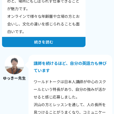
のと、場所にもしばられず仕事できること
結果、文章が読みやすくなりました！」
が魅力です。
「全く文章の組み立てが苦手だったのです
オンラインで様々な年齢層や立場の方とお
が、自分でもちゃんと文章を作れるように
会いし、文化の違いを感じられることも面
なりました。」
白いです。
続きを読む
お一人・お一人の希望や目標にあったレッ
スンを提供することが一番だと思っていま
す。
講師を続けるほど、自分の英語力も伸び
生徒さんの性格や興味のあること、英語に
ています
興味を持った理由から、その日の調子ま
ゆっきー先生
ワールドトークは日本人講師が中心のスク
で、相手を知ることを心がけています。
ールという特長があり、自分の強みが活か
英語に自信をなくした生徒さんが、レッス
せると感じ応募しました。
ン後に安心される様子を見せてくれたり、
沢山の方とレッスンを通して、人の長所を
自分の言いたい事を英語で表現できてうれ
見つけることがうまくなり、コミュニケー