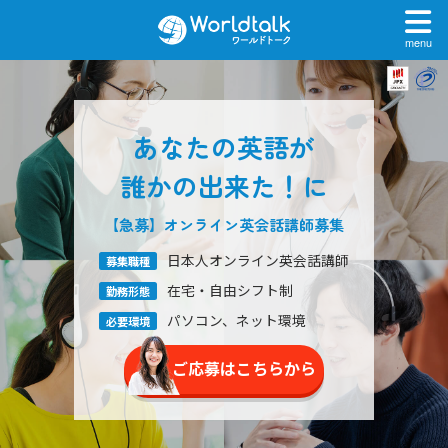
menu
あなたの英語が
誰かの出来た！に
【急募】オンライン英会話
講師募集
日本人オンライン英会話講師
募集職種
在宅・自由シフト制
勤務形態
パソコン、ネット環境
必要環境
ご応募はこちらから