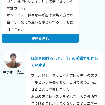
のと、場所にもしばられず仕事できること
結果、文章が読みやすくなりました！」
が魅力です。
「全く文章の組み立てが苦手だったのです
オンラインで様々な年齢層や立場の方とお
が、自分でもちゃんと文章を作れるように
会いし、文化の違いを感じられることも面
なりました。」
白いです。
続きを読む
お一人・お一人の希望や目標にあったレッ
スンを提供することが一番だと思っていま
す。
講師を続けるほど、自分の英語力も伸び
生徒さんの性格や興味のあること、英語に
ています
興味を持った理由から、その日の調子ま
ゆっきー先生
ワールドトークは日本人講師が中心のスク
で、相手を知ることを心がけています。
ールという特長があり、自分の強みが活か
英語に自信をなくした生徒さんが、レッス
せると感じ応募しました。
ン後に安心される様子を見せてくれたり、
沢山の方とレッスンを通して、人の長所を
自分の言いたい事を英語で表現できてうれ
見つけることがうまくなり、コミュニケー