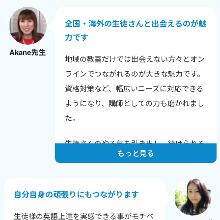
との話題も広がりました。
全国・海外の生徒さんと出会えるのが魅
色んな年齢や背景の生徒さんと話せること
力です
が嬉しく、英語だけでなく新しい発見も多
Akane先生
いです。
地域の教室だけでは出会えない方々とオン
生徒さんから「知りたかった！」と言われ
ラインでつながれるのが大きな魅力です。
る瞬間が励みで、教えることで自分も成長
資格対策など、幅広いニーズに対応できる
できるのが何よりの喜びです。
ようになり、講師としての力も磨かれまし
た。
生徒さんのやる気を引き出し、続けられる
もっと見る
レッスンを心がけています。
一人ひとりの課題と成長に寄り添い、目標
達成に向けてサポートすることで、やる気
自分自身の頑張りにもつながります
を保ち続けてもらえるようにしています。
生徒様の英語上達を実感できる事がモチベ