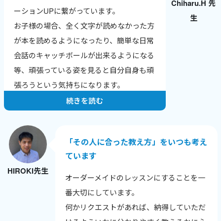
Chiharu.H 先
英検合格やTOEICのスコアアップなど、成
ーションUPに繋がっています。
生
果の報告をもらえるのが一番のやりがいで
お子様の場合、全く文字が読めなかった方
す。
が本を読めるようになったり、簡単な日常
ワールドトークはレッスン数が数字で見え
会話のキャッチボールが出来るようになる
るので、自分の頑張りが実感でき、モチベ
等、頑張っている姿を見ると自分自身も頑
ーションにつながっています。
張ろうという気持ちになります。
続きを読む
「その人に合った教え方」をいつも考え
ています
HIROKI先生
オーダーメイドのレッスンにすることを一
番大切にしています。
何かリクエストがあれば、納得していただ