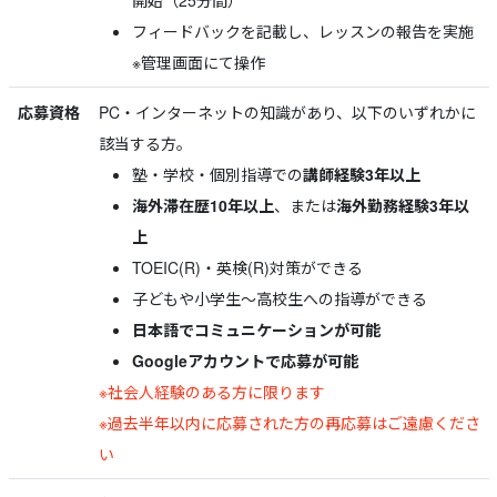
開始（25分間）
フィードバックを記載し、レッスンの報告を実施
※管理画面にて操作
応募資格
PC・インターネットの知識があり、以下のいずれかに
該当する方。
塾・学校・個別指導での
講師経験3年以上
海外滞在歴10年以上
、または
海外勤務経験3年以
上
TOEIC(R)・英検(R)対策ができる
子どもや小学生～高校生への指導ができる
日本語でコミュニケーションが可能
Googleアカウントで応募が可能
※社会人経験のある方に限ります
※過去半年以内に応募された方の再応募はご遠慮くださ
い