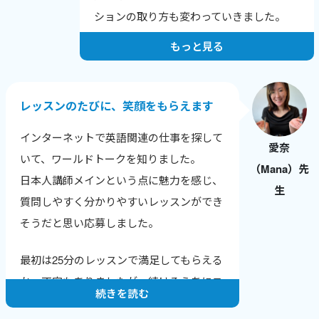
しいなどの、喜びの報告を受けた時にとて
ションの取り方も変わっていきました。
もやりがいを感じます。
もっと見る
人は自分の短所にはよく気がつきますが、
長所に気づけないことが多いです。
レッスンでは生徒さん本人が気づいていな
レッスンのたびに、笑顔をもらえます
い長所や成長のポイントを積極的に伝えて
インターネットで英語関連の仕事を探して
います。
愛奈
いて、ワールドトークを知りました。
（Mana）先
純粋に生徒さんに英会話を教えることが楽
日本人講師メインという点に魅力を感じ、
生
しいですし、いただく感想も励みになって
質問しやすく分かりやすいレッスンができ
います。
そうだと思い応募しました。
そして、英会話講師業をつづけることで、
最初は25分のレッスンで満足してもらえる
自分の英語力も上がっていることがわかる
か、不安もありましたが、続けるうちにニ
ので、さらにやる気に繋がります。
続きを読む
ュースやトレンドに敏感になり、生徒さん