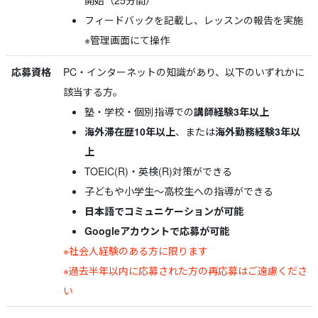
開始（25分間）
フィードバックを記載し、レッスンの報告を実施
※管理画面にて操作
応募資格
PC・インターネットの知識があり、以下のいずれかに
該当する方。
塾・学校・個別指導での
講師経験3年以上
海外滞在歴10年以上
、または
海外勤務経験3年以
上
TOEIC(R)・英検(R)対策ができる
子どもや小学生～高校生への指導ができる
日本語でコミュニケーションが可能
Googleアカウントで応募が可能
※社会人経験のある方に限ります
※過去半年以内に応募された方の再応募はご遠慮くださ
い