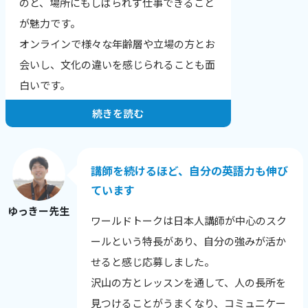
のと、場所にもしばられず仕事できること
結果、文章が読みやすくなりました！」
が魅力です。
「全く文章の組み立てが苦手だったのです
オンラインで様々な年齢層や立場の方とお
が、自分でもちゃんと文章を作れるように
会いし、文化の違いを感じられることも面
なりました。」
白いです。
続きを読む
お一人・お一人の希望や目標にあったレッ
スンを提供することが一番だと思っていま
す。
講師を続けるほど、自分の英語力も伸び
生徒さんの性格や興味のあること、英語に
ています
興味を持った理由から、その日の調子ま
ゆっきー先生
ワールドトークは日本人講師が中心のスク
で、相手を知ることを心がけています。
ールという特長があり、自分の強みが活か
英語に自信をなくした生徒さんが、レッス
せると感じ応募しました。
ン後に安心される様子を見せてくれたり、
沢山の方とレッスンを通して、人の長所を
自分の言いたい事を英語で表現できてうれ
見つけることがうまくなり、コミュニケー