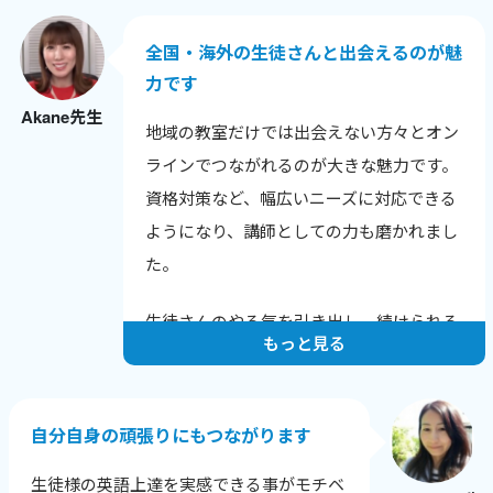
との話題も広がりました。
全国・海外の生徒さんと出会えるのが魅
色んな年齢や背景の生徒さんと話せること
力です
が嬉しく、英語だけでなく新しい発見も多
Akane先生
いです。
地域の教室だけでは出会えない方々とオン
生徒さんから「知りたかった！」と言われ
ラインでつながれるのが大きな魅力です。
る瞬間が励みで、教えることで自分も成長
資格対策など、幅広いニーズに対応できる
できるのが何よりの喜びです。
ようになり、講師としての力も磨かれまし
た。
生徒さんのやる気を引き出し、続けられる
もっと見る
レッスンを心がけています。
一人ひとりの課題と成長に寄り添い、目標
達成に向けてサポートすることで、やる気
自分自身の頑張りにもつながります
を保ち続けてもらえるようにしています。
生徒様の英語上達を実感できる事がモチベ