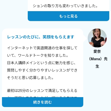
しいなどの、喜びの報告を受けた時にとて
ションの取り方も変わっていきました。
もやりがいを感じます。
もっと見る
人は自分の短所にはよく気がつきますが、
長所に気づけないことが多いです。
レッスンでは生徒さん本人が気づいていな
レッスンのたびに、笑顔をもらえます
い長所や成長のポイントを積極的に伝えて
インターネットで英語関連の仕事を探して
います。
愛奈
いて、ワールドトークを知りました。
（Mana）先
純粋に生徒さんに英会話を教えることが楽
日本人講師メインという点に魅力を感じ、
生
しいですし、いただく感想も励みになって
質問しやすく分かりやすいレッスンができ
います。
そうだと思い応募しました。
そして、英会話講師業をつづけることで、
最初は25分のレッスンで満足してもらえる
自分の英語力も上がっていることがわかる
か、不安もありましたが、続けるうちにニ
ので、さらにやる気に繋がります。
続きを読む
ュースやトレンドに敏感になり、生徒さん