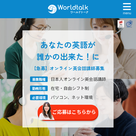
menu
あなたの英語が
誰かの出来た！に
【急募】オンライン英会話
講師募集
日本人オンライン英会話講師
募集職種
在宅・自由シフト制
勤務形態
パソコン、ネット環境
必要環境
ご応募はこちらから