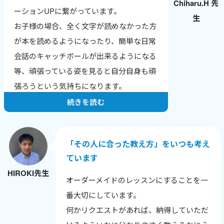
Chiharu.H 先
英検合格やTOEICのスコアアップなど、成
ーションUPに繋がっています。
生
果の報告をもらえるのが一番のやりがいで
お子様の場合、全く文字が読めなかった方
す。
が本を読めるようになったり、簡単な日常
ワールドトークはレッスン数が数字で見え
会話のキャッチボールが出来るようになる
るので、自分の頑張りが実感でき、モチベ
等、頑張っている姿を見ると自分自身も頑
ーションにつながっています。
張ろうという気持ちになります。
続きを読む
「その人に合った教え方」をいつも考え
ています
HIROKI先生
オーダーメイドのレッスンにすることを一
番大切にしています。
何かリクエストがあれば、納得していただ