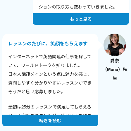
しいなどの、喜びの報告を受けた時にとて
ションの取り方も変わっていきました。
もやりがいを感じます。
もっと見る
人は自分の短所にはよく気がつきますが、
長所に気づけないことが多いです。
レッスンでは生徒さん本人が気づいていな
レッスンのたびに、笑顔をもらえます
い長所や成長のポイントを積極的に伝えて
インターネットで英語関連の仕事を探して
います。
愛奈
いて、ワールドトークを知りました。
（Mana）先
純粋に生徒さんに英会話を教えることが楽
日本人講師メインという点に魅力を感じ、
生
しいですし、いただく感想も励みになって
質問しやすく分かりやすいレッスンができ
います。
そうだと思い応募しました。
そして、英会話講師業をつづけることで、
最初は25分のレッスンで満足してもらえる
自分の英語力も上がっていることがわかる
か、不安もありましたが、続けるうちにニ
ので、さらにやる気に繋がります。
続きを読む
ュースやトレンドに敏感になり、生徒さん