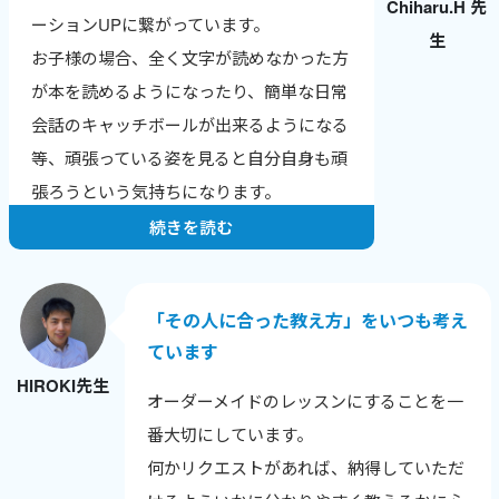
Chiharu.H 先
英検合格やTOEICのスコアアップなど、成
ーションUPに繋がっています。
生
果の報告をもらえるのが一番のやりがいで
お子様の場合、全く文字が読めなかった方
す。
が本を読めるようになったり、簡単な日常
ワールドトークはレッスン数が数字で見え
会話のキャッチボールが出来るようになる
るので、自分の頑張りが実感でき、モチベ
等、頑張っている姿を見ると自分自身も頑
ーションにつながっています。
張ろうという気持ちになります。
続きを読む
「その人に合った教え方」をいつも考え
ています
HIROKI先生
オーダーメイドのレッスンにすることを一
番大切にしています。
何かリクエストがあれば、納得していただ