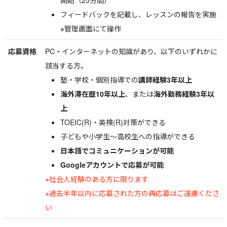
開始（25分間）
フィードバックを記載し、レッスンの報告を実施
※管理画面にて操作
応募資格
PC・インターネットの知識があり、以下のいずれかに
該当する方。
塾・学校・個別指導での
講師経験3年以上
海外滞在歴10年以上
、または
海外勤務経験3年以
上
TOEIC(R)・英検(R)対策ができる
子どもや小学生～高校生への指導ができる
日本語でコミュニケーションが可能
Googleアカウントで応募が可能
※社会人経験のある方に限ります
※過去半年以内に応募された方の再応募はご遠慮くださ
い