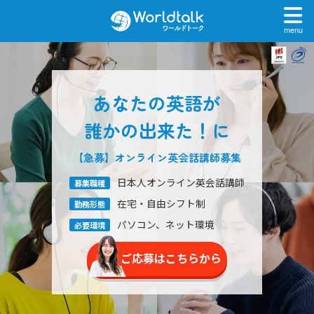
menu
あなたの英語が
誰かの出来た！に
【急募】オンライン英会話
講師募集
日本人オンライン英会話講師
募集職種
在宅・自由シフト制
勤務形態
パソコン、ネット環境
必要環境
ご応募はこちらから