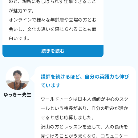
のと、場所にもしばられず仕事できること
結果、文章が読みやすくなりました！」
が魅力です。
「全く文章の組み立てが苦手だったのです
オンラインで様々な年齢層や立場の方とお
が、自分でもちゃんと文章を作れるように
会いし、文化の違いを感じられることも面
なりました。」
白いです。
続きを読む
お一人・お一人の希望や目標にあったレッ
スンを提供することが一番だと思っていま
す。
講師を続けるほど、自分の英語力も伸び
生徒さんの性格や興味のあること、英語に
ています
興味を持った理由から、その日の調子ま
ゆっきー先生
ワールドトークは日本人講師が中心のスク
で、相手を知ることを心がけています。
ールという特長があり、自分の強みが活か
英語に自信をなくした生徒さんが、レッス
せると感じ応募しました。
ン後に安心される様子を見せてくれたり、
沢山の方とレッスンを通して、人の長所を
自分の言いたい事を英語で表現できてうれ
見つけることがうまくなり、コミュニケー