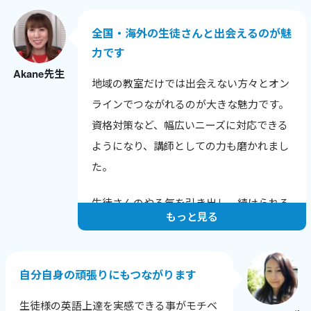
との話題も広がりました。
全国・海外の生徒さんと出会えるのが魅
色んな年齢や背景の生徒さんと話せること
力です
が嬉しく、英語だけでなく新しい発見も多
Akane先生
いです。
地域の教室だけでは出会えない方々とオン
生徒さんから「知りたかった！」と言われ
ラインでつながれるのが大きな魅力です。
る瞬間が励みで、教えることで自分も成長
資格対策など、幅広いニーズに対応できる
できるのが何よりの喜びです。
ようになり、講師としての力も磨かれまし
た。
生徒さんのやる気を引き出し、続けられる
もっと見る
レッスンを心がけています。
一人ひとりの課題と成長に寄り添い、目標
達成に向けてサポートすることで、やる気
自分自身の頑張りにもつながります
を保ち続けてもらえるようにしています。
生徒様の英語上達を実感できる事がモチベ