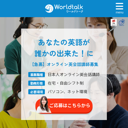
menu
あなたの英語が
誰かの出来た！に
【急募】オンライン英会話
講師募集
日本人オンライン英会話講師
募集職種
在宅・自由シフト制
勤務形態
パソコン、ネット環境
必要環境
ご応募はこちらから