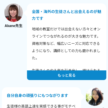
との話題も広がりました。
全国・海外の生徒さんと出会えるのが魅
色んな年齢や背景の生徒さんと話せること
力です
が嬉しく、英語だけでなく新しい発見も多
Akane先生
いです。
地域の教室だけでは出会えない方々とオン
生徒さんから「知りたかった！」と言われ
ラインでつながれるのが大きな魅力です。
る瞬間が励みで、教えることで自分も成長
資格対策など、幅広いニーズに対応できる
できるのが何よりの喜びです。
ようになり、講師としての力も磨かれまし
た。
生徒さんのやる気を引き出し、続けられる
もっと見る
レッスンを心がけています。
一人ひとりの課題と成長に寄り添い、目標
達成に向けてサポートすることで、やる気
自分自身の頑張りにもつながります
を保ち続けてもらえるようにしています。
生徒様の英語上達を実感できる事がモチベ