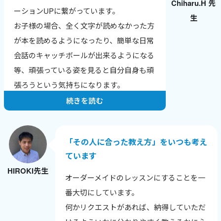
Chiharu.H 先
英検合格やTOEICのスコアアップなど、成
ーションUPに繋がっています。
生
果の報告をもらえるのが一番のやりがいで
お子様の場合、全く文字が読めなかった方
す。
が本を読めるようになったり、簡単な日常
ワールドトークはレッスン数が数字で見え
会話のキャッチボールが出来るようになる
るので、自分の頑張りが実感でき、モチベ
等、頑張っている姿を見ると自分自身も頑
ーションにつながっています。
張ろうという気持ちになります。
続きを読む
「その人に合った教え方」をいつも考え
ています
HIROKI先生
オーダーメイドのレッスンにすることを一
番大切にしています。
何かリクエストがあれば、納得していただ