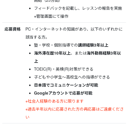
開始（25分間）
フィードバックを記載し、レッスンの報告を実施
※管理画面にて操作
応募資格
PC・インターネットの知識があり、以下のいずれかに
該当する方。
塾・学校・個別指導での
講師経験3年以上
海外滞在歴10年以上
、または
海外勤務経験3年以
上
TOEIC(R)・英検(R)対策ができる
子どもや小学生～高校生への指導ができる
日本語でコミュニケーションが可能
Googleアカウントで応募が可能
※社会人経験のある方に限ります
※過去半年以内に応募された方の再応募はご遠慮くださ
い