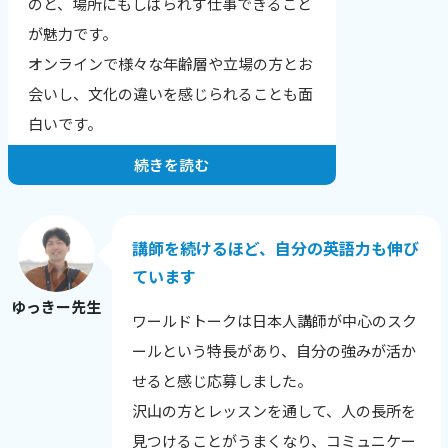
のと、場所にもしばられず仕事できること
結果、文章が読みやすくなりました！」
が魅力です。
「全く文章の組み立てが苦手だったのです
オンラインで様々な年齢層や立場の方とお
が、自分でもちゃんと文章を作れるように
会いし、文化の違いを感じられることも面
なりました。」
白いです。
続きを読む
お一人・お一人の希望や目標にあったレッ
スンを提供することが一番だと思っていま
す。
講師を続けるほど、自分の英語力も伸び
生徒さんの性格や興味のあること、英語に
ています
興味を持った理由から、その日の調子ま
ゆっきー先生
ワールドトークは日本人講師が中心のスク
で、相手を知ることを心がけています。
ールという特長があり、自分の強みが活か
英語に自信をなくした生徒さんが、レッス
せると感じ応募しました。
ン後に安心される様子を見せてくれたり、
沢山の方とレッスンを通して、人の長所を
自分の言いたい事を英語で表現できてうれ
見つけることがうまくなり、コミュニケー