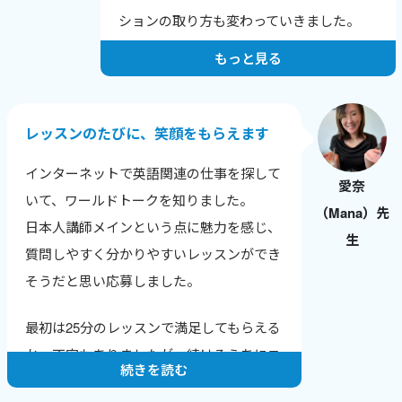
しいなどの、喜びの報告を受けた時にとて
ションの取り方も変わっていきました。
もやりがいを感じます。
もっと見る
人は自分の短所にはよく気がつきますが、
長所に気づけないことが多いです。
レッスンでは生徒さん本人が気づいていな
レッスンのたびに、笑顔をもらえます
い長所や成長のポイントを積極的に伝えて
インターネットで英語関連の仕事を探して
います。
愛奈
いて、ワールドトークを知りました。
（Mana）先
純粋に生徒さんに英会話を教えることが楽
日本人講師メインという点に魅力を感じ、
生
しいですし、いただく感想も励みになって
質問しやすく分かりやすいレッスンができ
います。
そうだと思い応募しました。
そして、英会話講師業をつづけることで、
最初は25分のレッスンで満足してもらえる
自分の英語力も上がっていることがわかる
か、不安もありましたが、続けるうちにニ
ので、さらにやる気に繋がります。
続きを読む
ュースやトレンドに敏感になり、生徒さん