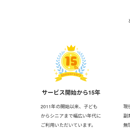
サービス
開始から15年
2011年の開始以来、子ども
現
からシニアまで
幅広い年代に
副
ご利用いただいています。
無