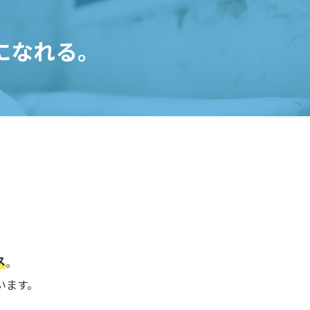
になれる。
ス
。
います。