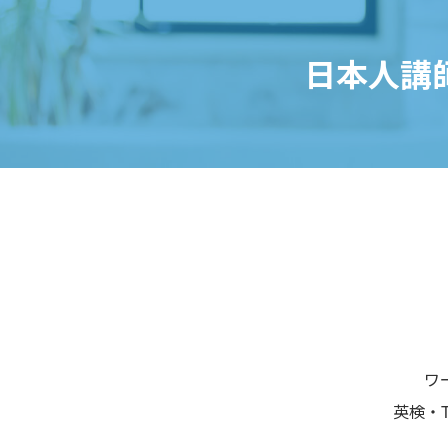
日本人講
ワ
英検・