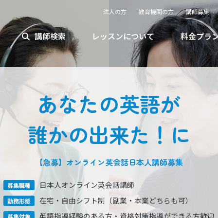
法人の方
教育機関の方
講師募集
講師検索
レッスンについて
料金プラ
あなたの英語が
誰かの出来た！に
【急募】オンライン英会話
日本人
講師募集
日本人オンライン英会話講師
募集職種
在宅・自由シフト制
（副業・本業どちらも可）
勤務形態
英語指導経験のある方
・資格対策指導ができる方歓迎
募集対象