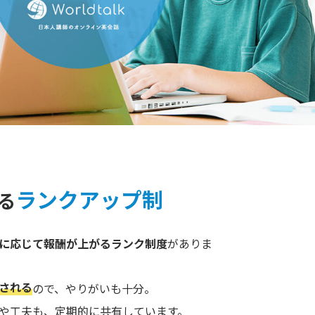
ランクアップ制
る
に応じて報酬が上がるランク制度
がありま
される
ので、やりがいも十分。
や工夫も、定期的に共有しています。