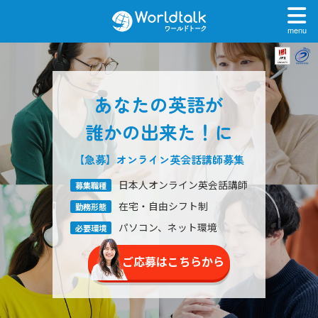
menu
あなたの英語が
誰かの出来た！に
【急募】オンライン英会話
講師募集
日本人オンライン英会話講師
募集職種
在宅・自由シフト制
勤務形態
パソコン、ネット環境
必要環境
ご応募はこちらから