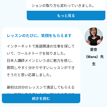
しいなどの、喜びの報告を受けた時にとて
ションの取り方も変わっていきました。
もやりがいを感じます。
もっと見る
人は自分の短所にはよく気がつきますが、
長所に気づけないことが多いです。
レッスンでは生徒さん本人が気づいていな
レッスンのたびに、笑顔をもらえます
い長所や成長のポイントを積極的に伝えて
インターネットで英語関連の仕事を探して
います。
愛奈
いて、ワールドトークを知りました。
（Mana）先
純粋に生徒さんに英会話を教えることが楽
日本人講師メインという点に魅力を感じ、
生
しいですし、いただく感想も励みになって
質問しやすく分かりやすいレッスンができ
います。
そうだと思い応募しました。
そして、英会話講師業をつづけることで、
最初は25分のレッスンで満足してもらえる
自分の英語力も上がっていることがわかる
か、不安もありましたが、続けるうちにニ
ので、さらにやる気に繋がります。
続きを読む
ュースやトレンドに敏感になり、生徒さん