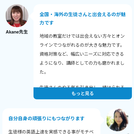
との話題も広がりました。
全国・海外の生徒さんと出会えるのが魅
色んな年齢や背景の生徒さんと話せること
力です
が嬉しく、英語だけでなく新しい発見も多
Akane先生
いです。
地域の教室だけでは出会えない方々とオン
生徒さんから「知りたかった！」と言われ
ラインでつながれるのが大きな魅力です。
る瞬間が励みで、教えることで自分も成長
資格対策など、幅広いニーズに対応できる
できるのが何よりの喜びです。
ようになり、講師としての力も磨かれまし
た。
生徒さんのやる気を引き出し、続けられる
もっと見る
レッスンを心がけています。
一人ひとりの課題と成長に寄り添い、目標
達成に向けてサポートすることで、やる気
自分自身の頑張りにもつながります
を保ち続けてもらえるようにしています。
生徒様の英語上達を実感できる事がモチベ