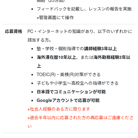
開始（25分間）
フィードバックを記載し、レッスンの報告を実施
※管理画面にて操作
応募資格
PC・インターネットの知識があり、以下のいずれかに
該当する方。
塾・学校・個別指導での
講師経験3年以上
海外滞在歴10年以上
、または
海外勤務経験3年以
上
TOEIC(R)・英検(R)対策ができる
子どもや小学生～高校生への指導ができる
日本語でコミュニケーションが可能
Googleアカウントで応募が可能
※社会人経験のある方に限ります
※過去半年以内に応募された方の再応募はご遠慮くださ
い