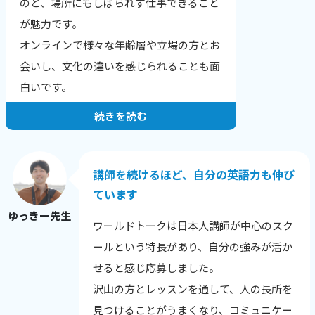
のと、場所にもしばられず仕事できること
結果、文章が読みやすくなりました！」
が魅力です。
「全く文章の組み立てが苦手だったのです
オンラインで様々な年齢層や立場の方とお
が、自分でもちゃんと文章を作れるように
会いし、文化の違いを感じられることも面
なりました。」
白いです。
続きを読む
お一人・お一人の希望や目標にあったレッ
スンを提供することが一番だと思っていま
す。
講師を続けるほど、自分の英語力も伸び
生徒さんの性格や興味のあること、英語に
ています
興味を持った理由から、その日の調子ま
ゆっきー先生
ワールドトークは日本人講師が中心のスク
で、相手を知ることを心がけています。
ールという特長があり、自分の強みが活か
英語に自信をなくした生徒さんが、レッス
せると感じ応募しました。
ン後に安心される様子を見せてくれたり、
沢山の方とレッスンを通して、人の長所を
自分の言いたい事を英語で表現できてうれ
見つけることがうまくなり、コミュニケー