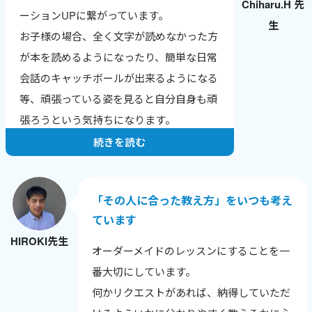
Chiharu.H 先
英検合格やTOEICのスコアアップなど、成
ーションUPに繋がっています。
生
果の報告をもらえるのが一番のやりがいで
お子様の場合、全く文字が読めなかった方
す。
が本を読めるようになったり、簡単な日常
ワールドトークはレッスン数が数字で見え
会話のキャッチボールが出来るようになる
るので、自分の頑張りが実感でき、モチベ
等、頑張っている姿を見ると自分自身も頑
ーションにつながっています。
張ろうという気持ちになります。
続きを読む
「その人に合った教え方」をいつも考え
ています
HIROKI先生
オーダーメイドのレッスンにすることを一
番大切にしています。
何かリクエストがあれば、納得していただ