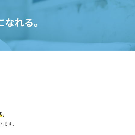
になれる。
ス
。
います。