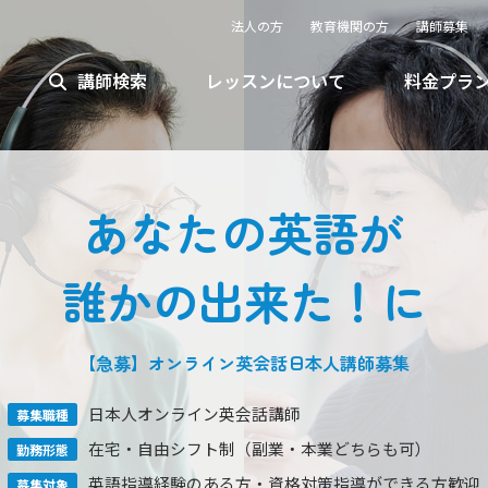
法人の方
教育機関の方
講師募集
講師検索
レッスンについて
料金プラ
あなたの英語が
誰かの出来た！に
【急募】オンライン英会話
日本人
講師募集
日本人オンライン英会話講師
募集職種
在宅・自由シフト制
（副業・本業どちらも可）
勤務形態
英語指導経験のある方
・資格対策指導ができる方歓迎
募集対象