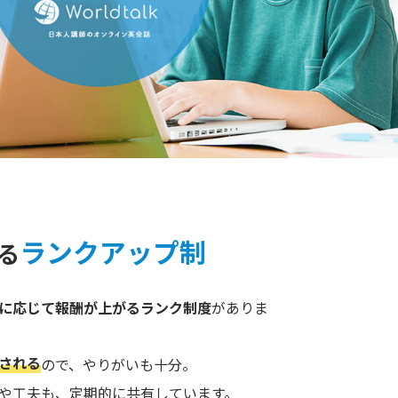
ランクアップ制
る
に応じて報酬が上がるランク制度
がありま
される
ので、やりがいも十分。
や工夫も、定期的に共有しています。