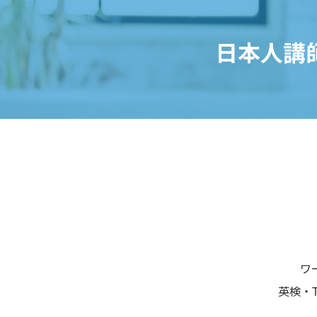
日本人講
ワ
英検・