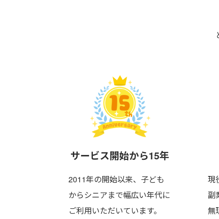
サービス
開始から15年
2011年の開始以来、子ども
現
からシニアまで
幅広い年代に
副
ご利用いただいています。
無