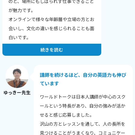
のと、場所にもしばられず仕事できること
結果、文章が読みやすくなりました！」
が魅力です。
「全く文章の組み立てが苦手だったのです
オンラインで様々な年齢層や立場の方とお
が、自分でもちゃんと文章を作れるように
会いし、文化の違いを感じられることも面
なりました。」
白いです。
続きを読む
お一人・お一人の希望や目標にあったレッ
スンを提供することが一番だと思っていま
す。
講師を続けるほど、自分の英語力も伸び
生徒さんの性格や興味のあること、英語に
ています
興味を持った理由から、その日の調子ま
ゆっきー先生
ワールドトークは日本人講師が中心のスク
で、相手を知ることを心がけています。
ールという特長があり、自分の強みが活か
英語に自信をなくした生徒さんが、レッス
せると感じ応募しました。
ン後に安心される様子を見せてくれたり、
沢山の方とレッスンを通して、人の長所を
自分の言いたい事を英語で表現できてうれ
見つけることがうまくなり、コミュニケー