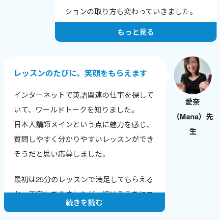
しいなどの、喜びの報告を受けた時にとて
ションの取り方も変わっていきました。
もやりがいを感じます。
もっと見る
人は自分の短所にはよく気がつきますが、
長所に気づけないことが多いです。
レッスンでは生徒さん本人が気づいていな
レッスンのたびに、笑顔をもらえます
い長所や成長のポイントを積極的に伝えて
インターネットで英語関連の仕事を探して
います。
愛奈
いて、ワールドトークを知りました。
（Mana）先
純粋に生徒さんに英会話を教えることが楽
日本人講師メインという点に魅力を感じ、
生
しいですし、いただく感想も励みになって
質問しやすく分かりやすいレッスンができ
います。
そうだと思い応募しました。
そして、英会話講師業をつづけることで、
最初は25分のレッスンで満足してもらえる
自分の英語力も上がっていることがわかる
か、不安もありましたが、続けるうちにニ
ので、さらにやる気に繋がります。
続きを読む
ュースやトレンドに敏感になり、生徒さん