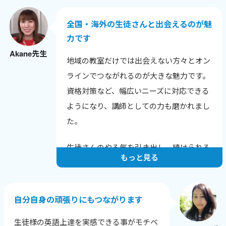
との話題も広がりました。
全国・海外の生徒さんと出会えるのが魅
色んな年齢や背景の生徒さんと話せること
力です
が嬉しく、英語だけでなく新しい発見も多
Akane先生
いです。
地域の教室だけでは出会えない方々とオン
生徒さんから「知りたかった！」と言われ
ラインでつながれるのが大きな魅力です。
る瞬間が励みで、教えることで自分も成長
資格対策など、幅広いニーズに対応できる
できるのが何よりの喜びです。
ようになり、講師としての力も磨かれまし
た。
生徒さんのやる気を引き出し、続けられる
もっと見る
レッスンを心がけています。
一人ひとりの課題と成長に寄り添い、目標
達成に向けてサポートすることで、やる気
自分自身の頑張りにもつながります
を保ち続けてもらえるようにしています。
生徒様の英語上達を実感できる事がモチベ