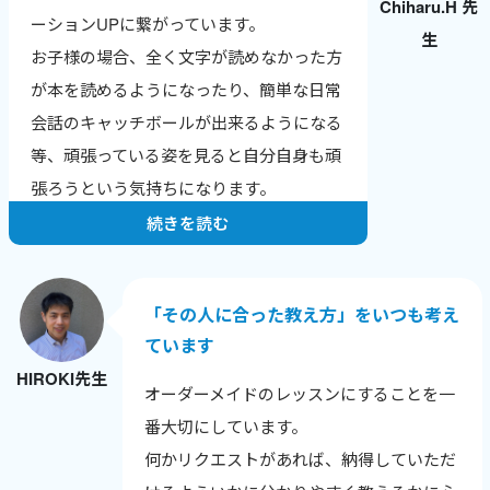
Chiharu.H 先
英検合格やTOEICのスコアアップなど、成
ーションUPに繋がっています。
生
果の報告をもらえるのが一番のやりがいで
お子様の場合、全く文字が読めなかった方
す。
が本を読めるようになったり、簡単な日常
ワールドトークはレッスン数が数字で見え
会話のキャッチボールが出来るようになる
るので、自分の頑張りが実感でき、モチベ
等、頑張っている姿を見ると自分自身も頑
ーションにつながっています。
張ろうという気持ちになります。
続きを読む
「その人に合った教え方」をいつも考え
ています
HIROKI先生
オーダーメイドのレッスンにすることを一
番大切にしています。
何かリクエストがあれば、納得していただ