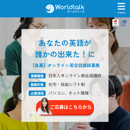
menu
あなたの英語が
誰かの出来た！に
【急募】オンライン英会話
講師募集
日本人オンライン英会話講師
募集職種
在宅・自由シフト制
勤務形態
パソコン、ネット環境
必要環境
ご応募はこちらから