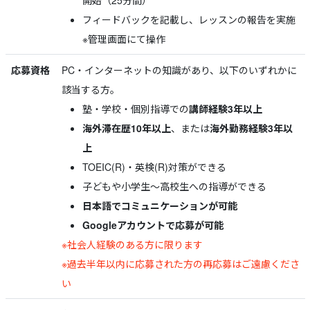
開始（25分間）
フィードバックを記載し、レッスンの報告を実施
※管理画面にて操作
応募資格
PC・インターネットの知識があり、以下のいずれかに
該当する方。
塾・学校・個別指導での
講師経験3年以上
海外滞在歴10年以上
、または
海外勤務経験3年以
上
TOEIC(R)・英検(R)対策ができる
子どもや小学生～高校生への指導ができる
日本語でコミュニケーションが可能
Googleアカウントで応募が可能
※社会人経験のある方に限ります
※過去半年以内に応募された方の再応募はご遠慮くださ
い