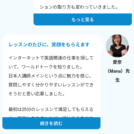
しいなどの、喜びの報告を受けた時にとて
ションの取り方も変わっていきました。
もやりがいを感じます。
もっと見る
人は自分の短所にはよく気がつきますが、
長所に気づけないことが多いです。
レッスンでは生徒さん本人が気づいていな
レッスンのたびに、笑顔をもらえます
い長所や成長のポイントを積極的に伝えて
インターネットで英語関連の仕事を探して
います。
愛奈
いて、ワールドトークを知りました。
（Mana）先
純粋に生徒さんに英会話を教えることが楽
日本人講師メインという点に魅力を感じ、
生
しいですし、いただく感想も励みになって
質問しやすく分かりやすいレッスンができ
います。
そうだと思い応募しました。
そして、英会話講師業をつづけることで、
最初は25分のレッスンで満足してもらえる
自分の英語力も上がっていることがわかる
か、不安もありましたが、続けるうちにニ
ので、さらにやる気に繋がります。
続きを読む
ュースやトレンドに敏感になり、生徒さん