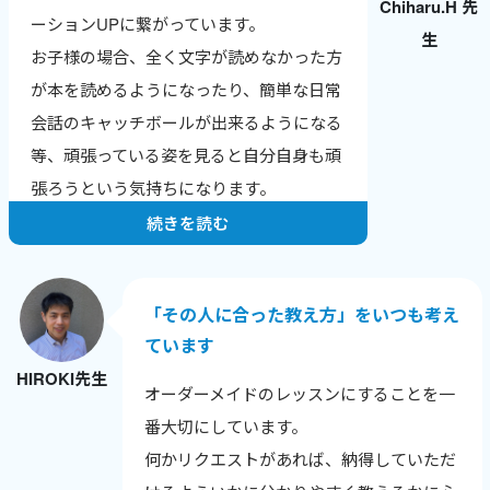
Chiharu.H 先
英検合格やTOEICのスコアアップなど、成
ーションUPに繋がっています。
生
果の報告をもらえるのが一番のやりがいで
お子様の場合、全く文字が読めなかった方
す。
が本を読めるようになったり、簡単な日常
ワールドトークはレッスン数が数字で見え
会話のキャッチボールが出来るようになる
るので、自分の頑張りが実感でき、モチベ
等、頑張っている姿を見ると自分自身も頑
ーションにつながっています。
張ろうという気持ちになります。
続きを読む
「その人に合った教え方」をいつも考え
ています
HIROKI先生
オーダーメイドのレッスンにすることを一
番大切にしています。
何かリクエストがあれば、納得していただ