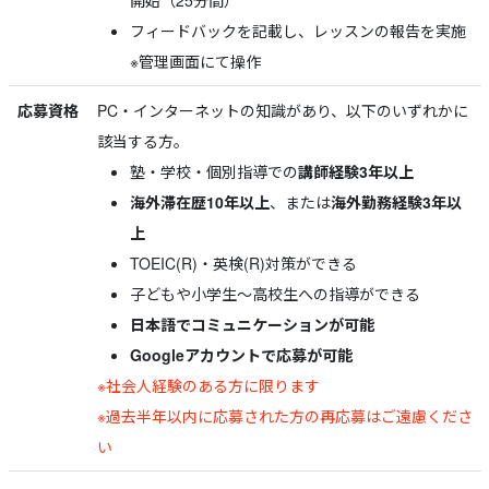
開始（25分間）
フィードバックを記載し、レッスンの報告を実施
※管理画面にて操作
応募資格
PC・インターネットの知識があり、以下のいずれかに
該当する方。
塾・学校・個別指導での
講師経験3年以上
海外滞在歴10年以上
、または
海外勤務経験3年以
上
TOEIC(R)・英検(R)対策ができる
子どもや小学生～高校生への指導ができる
日本語でコミュニケーションが可能
Googleアカウントで応募が可能
※社会人経験のある方に限ります
※過去半年以内に応募された方の再応募はご遠慮くださ
い