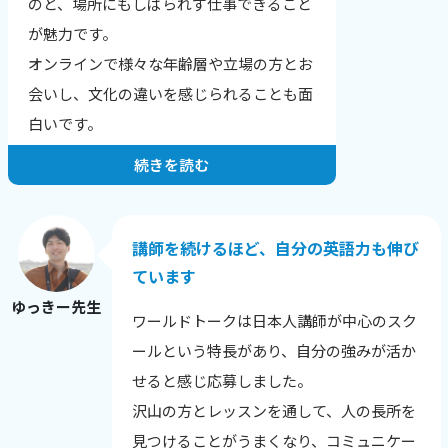
のと、場所にもしばられず仕事できること
結果、文章が読みやすくなりました！」
が魅力です。
「全く文章の組み立てが苦手だったのです
オンラインで様々な年齢層や立場の方とお
が、自分でもちゃんと文章を作れるように
会いし、文化の違いを感じられることも面
なりました。」
白いです。
続きを読む
お一人・お一人の希望や目標にあったレッ
スンを提供することが一番だと思っていま
す。
講師を続けるほど、自分の英語力も伸び
生徒さんの性格や興味のあること、英語に
ています
興味を持った理由から、その日の調子ま
ゆっきー先生
ワールドトークは日本人講師が中心のスク
で、相手を知ることを心がけています。
ールという特長があり、自分の強みが活か
英語に自信をなくした生徒さんが、レッス
せると感じ応募しました。
ン後に安心される様子を見せてくれたり、
沢山の方とレッスンを通して、人の長所を
自分の言いたい事を英語で表現できてうれ
見つけることがうまくなり、コミュニケー