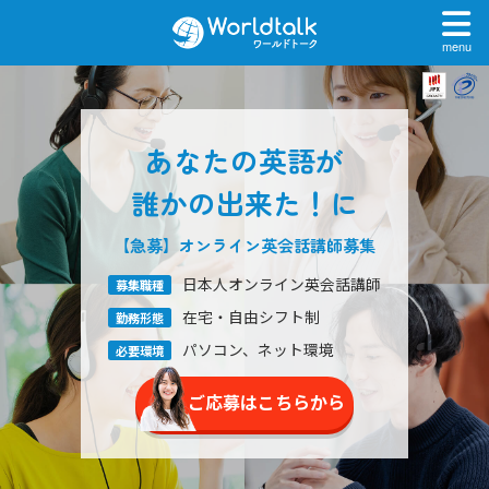
menu
あなたの英語が
誰かの出来た！に
【急募】オンライン英会話
講師募集
日本人オンライン英会話講師
募集職種
在宅・自由シフト制
勤務形態
パソコン、ネット環境
必要環境
ご応募はこちらから