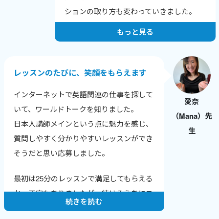
しいなどの、喜びの報告を受けた時にとて
ションの取り方も変わっていきました。
もやりがいを感じます。
もっと見る
人は自分の短所にはよく気がつきますが、
長所に気づけないことが多いです。
レッスンでは生徒さん本人が気づいていな
レッスンのたびに、笑顔をもらえます
い長所や成長のポイントを積極的に伝えて
インターネットで英語関連の仕事を探して
います。
愛奈
いて、ワールドトークを知りました。
（Mana）先
純粋に生徒さんに英会話を教えることが楽
日本人講師メインという点に魅力を感じ、
生
しいですし、いただく感想も励みになって
質問しやすく分かりやすいレッスンができ
います。
そうだと思い応募しました。
そして、英会話講師業をつづけることで、
最初は25分のレッスンで満足してもらえる
自分の英語力も上がっていることがわかる
か、不安もありましたが、続けるうちにニ
ので、さらにやる気に繋がります。
続きを読む
ュースやトレンドに敏感になり、生徒さん