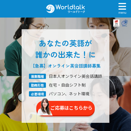
menu
あなたの英語が
誰かの出来た！に
【急募】オンライン英会話
講師募集
日本人オンライン英会話講師
募集職種
在宅・自由シフト制
勤務形態
パソコン、ネット環境
必要環境
ご応募はこちらから