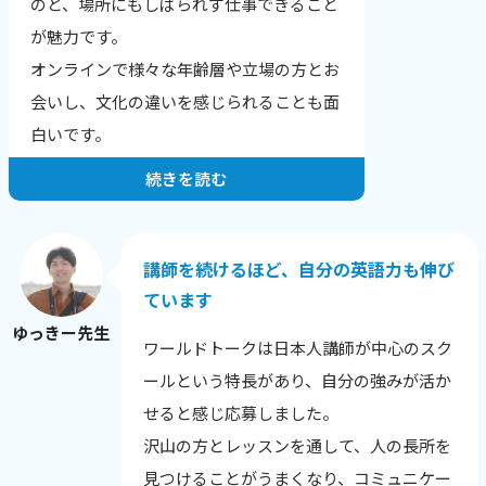
のと、場所にもしばられず仕事できること
結果、文章が読みやすくなりました！」
が魅力です。
「全く文章の組み立てが苦手だったのです
オンラインで様々な年齢層や立場の方とお
が、自分でもちゃんと文章を作れるように
会いし、文化の違いを感じられることも面
なりました。」
白いです。
続きを読む
お一人・お一人の希望や目標にあったレッ
スンを提供することが一番だと思っていま
す。
講師を続けるほど、自分の英語力も伸び
生徒さんの性格や興味のあること、英語に
ています
興味を持った理由から、その日の調子ま
ゆっきー先生
ワールドトークは日本人講師が中心のスク
で、相手を知ることを心がけています。
ールという特長があり、自分の強みが活か
英語に自信をなくした生徒さんが、レッス
せると感じ応募しました。
ン後に安心される様子を見せてくれたり、
沢山の方とレッスンを通して、人の長所を
自分の言いたい事を英語で表現できてうれ
見つけることがうまくなり、コミュニケー