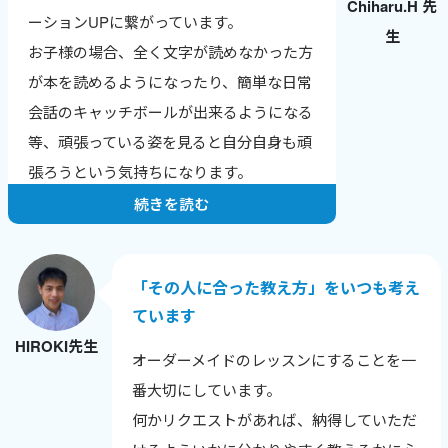
Chiharu.H 先
英検合格やTOEICのスコアアップなど、成
ーションUPに繋がっています。
生
果の報告をもらえるのが一番のやりがいで
お子様の場合、全く文字が読めなかった方
す。
が本を読めるようになったり、簡単な日常
ワールドトークはレッスン数が数字で見え
会話のキャッチボールが出来るようになる
るので、自分の頑張りが実感でき、モチベ
等、頑張っている姿を見ると自分自身も頑
ーションにつながっています。
張ろうという気持ちになります。
続きを読む
「その人に合った教え方」をいつも考え
ています
HIROKI先生
オーダーメイドのレッスンにすることを一
番大切にしています。
何かリクエストがあれば、納得していただ