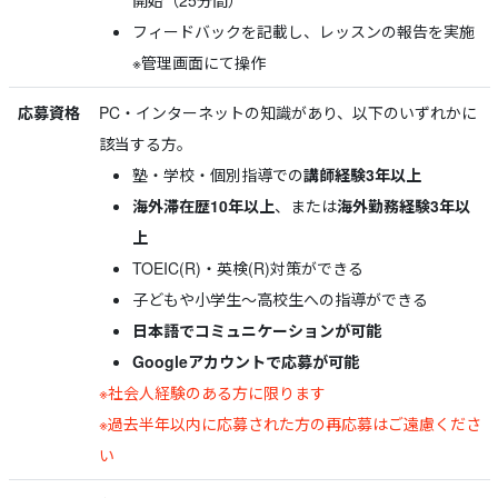
開始（25分間）
フィードバックを記載し、レッスンの報告を実施
※管理画面にて操作
応募資格
PC・インターネットの知識があり、以下のいずれかに
該当する方。
塾・学校・個別指導での
講師経験3年以上
海外滞在歴10年以上
、または
海外勤務経験3年以
上
TOEIC(R)・英検(R)対策ができる
子どもや小学生～高校生への指導ができる
日本語でコミュニケーションが可能
Googleアカウントで応募が可能
※社会人経験のある方に限ります
※過去半年以内に応募された方の再応募はご遠慮くださ
い