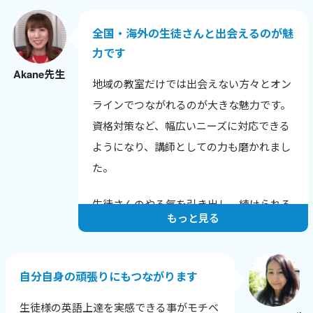
との話題も広がりました。
全国・海外の生徒さんと出会えるのが魅
色んな年齢や背景の生徒さんと話せること
力です
が嬉しく、英語だけでなく新しい発見も多
Akane先生
いです。
地域の教室だけでは出会えない方々とオン
生徒さんから「知りたかった！」と言われ
ラインでつながれるのが大きな魅力です。
る瞬間が励みで、教えることで自分も成長
資格対策など、幅広いニーズに対応できる
できるのが何よりの喜びです。
ようになり、講師としての力も磨かれまし
た。
生徒さんのやる気を引き出し、続けられる
もっと見る
レッスンを心がけています。
一人ひとりの課題と成長に寄り添い、目標
達成に向けてサポートすることで、やる気
自分自身の頑張りにもつながります
を保ち続けてもらえるようにしています。
生徒様の英語上達を実感できる事がモチベ