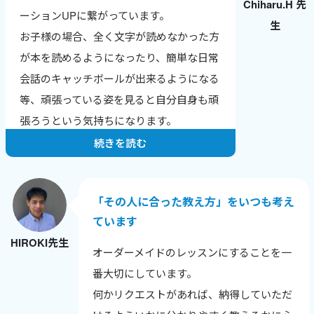
Chiharu.H 先
英検合格やTOEICのスコアアップなど、成
ーションUPに繋がっています。
生
果の報告をもらえるのが一番のやりがいで
お子様の場合、全く文字が読めなかった方
す。
が本を読めるようになったり、簡単な日常
ワールドトークはレッスン数が数字で見え
会話のキャッチボールが出来るようになる
るので、自分の頑張りが実感でき、モチベ
等、頑張っている姿を見ると自分自身も頑
ーションにつながっています。
張ろうという気持ちになります。
続きを読む
「その人に合った教え方」をいつも考え
ています
HIROKI先生
オーダーメイドのレッスンにすることを一
番大切にしています。
何かリクエストがあれば、納得していただ