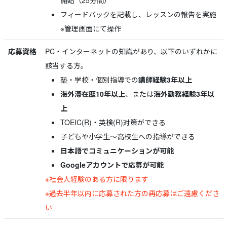
開始（25分間）
フィードバックを記載し、レッスンの報告を実施
※管理画面にて操作
応募資格
PC・インターネットの知識があり、以下のいずれかに
該当する方。
塾・学校・個別指導での
講師経験3年以上
海外滞在歴10年以上
、または
海外勤務経験3年以
上
TOEIC(R)・英検(R)対策ができる
子どもや小学生～高校生への指導ができる
日本語でコミュニケーションが可能
Googleアカウントで応募が可能
※社会人経験のある方に限ります
※過去半年以内に応募された方の再応募はご遠慮くださ
い