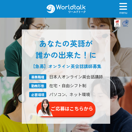
menu
あなたの英語が
誰かの出来た！に
【急募】オンライン英会話
講師募集
日本人オンライン英会話講師
募集職種
在宅・自由シフト制
勤務形態
パソコン、ネット環境
必要環境
ご応募はこちらから