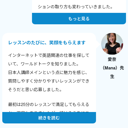
しいなどの、喜びの報告を受けた時にとて
ションの取り方も変わっていきました。
もやりがいを感じます。
もっと見る
人は自分の短所にはよく気がつきますが、
長所に気づけないことが多いです。
レッスンでは生徒さん本人が気づいていな
レッスンのたびに、笑顔をもらえます
い長所や成長のポイントを積極的に伝えて
インターネットで英語関連の仕事を探して
います。
愛奈
いて、ワールドトークを知りました。
（Mana）先
純粋に生徒さんに英会話を教えることが楽
日本人講師メインという点に魅力を感じ、
生
しいですし、いただく感想も励みになって
質問しやすく分かりやすいレッスンができ
います。
そうだと思い応募しました。
そして、英会話講師業をつづけることで、
最初は25分のレッスンで満足してもらえる
自分の英語力も上がっていることがわかる
か、不安もありましたが、続けるうちにニ
ので、さらにやる気に繋がります。
続きを読む
ュースやトレンドに敏感になり、生徒さん