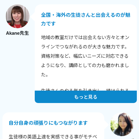
との話題も広がりました。
全国・海外の生徒さんと出会えるのが魅
色んな年齢や背景の生徒さんと話せること
力です
が嬉しく、英語だけでなく新しい発見も多
Akane先生
いです。
地域の教室だけでは出会えない方々とオン
生徒さんから「知りたかった！」と言われ
ラインでつながれるのが大きな魅力です。
る瞬間が励みで、教えることで自分も成長
資格対策など、幅広いニーズに対応できる
できるのが何よりの喜びです。
ようになり、講師としての力も磨かれまし
た。
生徒さんのやる気を引き出し、続けられる
もっと見る
レッスンを心がけています。
一人ひとりの課題と成長に寄り添い、目標
達成に向けてサポートすることで、やる気
自分自身の頑張りにもつながります
を保ち続けてもらえるようにしています。
生徒様の英語上達を実感できる事がモチベ