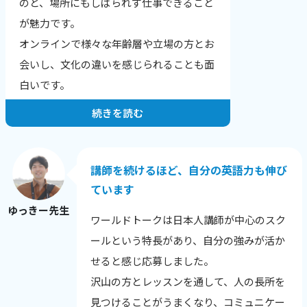
のと、場所にもしばられず仕事できること
結果、文章が読みやすくなりました！」
が魅力です。
「全く文章の組み立てが苦手だったのです
オンラインで様々な年齢層や立場の方とお
が、自分でもちゃんと文章を作れるように
会いし、文化の違いを感じられることも面
なりました。」
白いです。
続きを読む
お一人・お一人の希望や目標にあったレッ
スンを提供することが一番だと思っていま
す。
講師を続けるほど、自分の英語力も伸び
生徒さんの性格や興味のあること、英語に
ています
興味を持った理由から、その日の調子ま
ゆっきー先生
ワールドトークは日本人講師が中心のスク
で、相手を知ることを心がけています。
ールという特長があり、自分の強みが活か
英語に自信をなくした生徒さんが、レッス
せると感じ応募しました。
ン後に安心される様子を見せてくれたり、
沢山の方とレッスンを通して、人の長所を
自分の言いたい事を英語で表現できてうれ
見つけることがうまくなり、コミュニケー