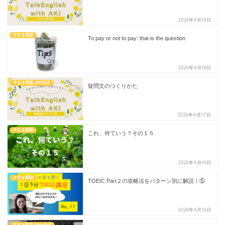
2026年4月18日
すきま英語
To pay or not to pay: that is the question
2026年4月18日
すきま英語_AKI先生
疑問文のつくりかた
2026年4月17日
すきま英語
これ、何ていう？その１５
2026年4月16日
すきま英語
TOEIC Part２の攻略法をパターン別に解説！⑤
2026年4月16日
すきま英語_Hiro先生