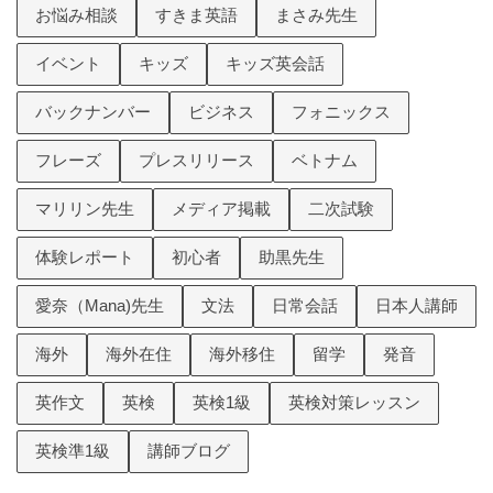
お悩み相談
すきま英語
まさみ先生
イベント
キッズ
キッズ英会話
バックナンバー
ビジネス
フォニックス
フレーズ
プレスリリース
ベトナム
マリリン先生
メディア掲載
二次試験
体験レポート
初心者
助黒先生
愛奈（Mana)先生
文法
日常会話
日本人講師
海外
海外在住
海外移住
留学
発音
英作文
英検
英検1級
英検対策レッスン
英検準1級
講師ブログ