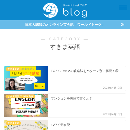
日本人講師のオンライン英会話「ワールドトーク」
― CATEGORY ―
すきま英語
すきま英語
TOEIC Part２の攻略法をパターン別に解説！⑥
2026年4月19日
すきま英語_YUKI.N 先生
マンションを英語で言うと？
2026年4月18日
すきま英語
ハワイ滞在記