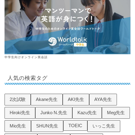
中学生向けオンライン英会話
人気の検索タグ
2次試験
Akane先生
AKI先生
AYA先生
Hiroki先生
Junko N.先生
Kazu先生
Meg先生
TOEIC
Mio先生
SHUN先生
いっこ先生