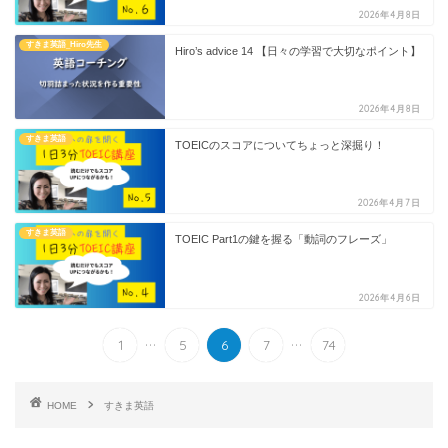
2026年4月8日
すきま英語_Hiro先生
Hiro’s advice 14 【日々の学習で大切なポイント】
2026年4月8日
すきま英語
TOEICのスコアについてちょっと深掘り！
2026年4月7日
すきま英語
TOEIC Part1の鍵を握る「動詞のフレーズ」
2026年4月6日
...
...
1
5
6
7
74
HOME
すきま英語