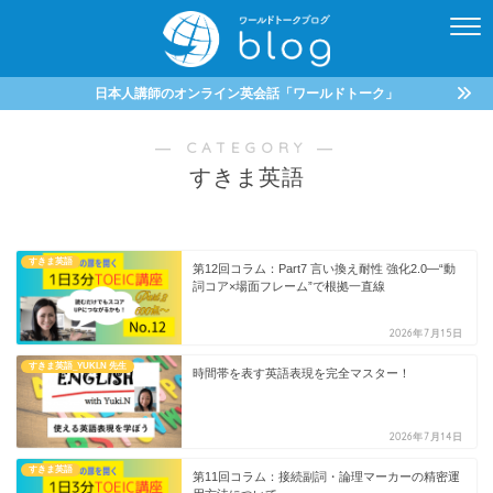
日本人講師のオンライン英会話「ワールドトーク」
― CATEGORY ―
すきま英語
すきま英語
第12回コラム：Part7 言い換え耐性 強化2.0—“動
詞コア×場面フレーム”で根拠一直線
2026年7月15日
すきま英語_YUKI.N 先生
時間帯を表す英語表現を完全マスター！
2026年7月14日
すきま英語
第11回コラム：接続副詞・論理マーカーの精密運