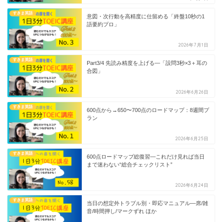
すきま英語
意図・次行動を高精度に仕留める「終盤10秒の1
語要約プロ」
2026年7月1日
すきま英語
Part3/4 先読み精度を上げる—「設問3秒×3＋耳の
合図」
2026年6月26日
すきま英語
600点から→650〜700点のロードマップ：8週間プ
ラン
2026年6月25日
すきま英語
600点ロードマップ総復習—これだけ見れば当日
まで迷わない“総合チェックリスト”
2026年6月24日
すきま英語
当日の想定外トラブル別・即応マニュアル—席/雑
音/時間押し/マークずれ ほか