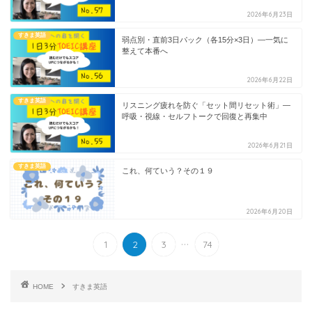
2026年6月23日
すきま英語
弱点別・直前3日パック（各15分×3日）—一気に
整えて本番へ
2026年6月22日
すきま英語
リスニング疲れを防ぐ「セット間リセット術」—
呼吸・視線・セルフトークで回復と再集中
2026年6月21日
すきま英語
これ、何ていう？その１９
2026年6月20日
...
1
2
3
74
HOME
すきま英語