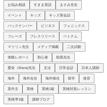
お悩み相談
すきま英語
まさみ先生
イベント
キッズ
キッズ英会話
バックナンバー
ビジネス
フォニックス
フレーズ
プレスリリース
ベトナム
マリリン先生
メディア掲載
二次試験
体験レポート
初心者
助黒先生
愛奈（Mana)先生
文法
日常会話
日本人講師
海外
海外在住
海外移住
留学
発音
英作文
英検
英検1級
英検対策レッスン
英検準1級
講師ブログ