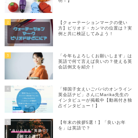
明！】
2
【クォーテーションマークの使い
方】ピリオド・カンマの位置は？実
例と共に検証してみよう！
3
「今年もよろしくお願いします」は
英語で何て言えば良いの？使える英
会話例文を紹介！
4
「帰国子女えいごパパのオンライン
英会話ナビ」さんにMarika先生の
インタビューが掲載中【動画付き独
占インタビュー！】
5
【年末の挨拶5選！】「良いお年
を」は英語で？