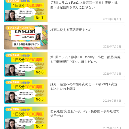
すきま英語
第7回コラム：Part2 上級応答—遠回し表現・婉
曲・否定疑問を取りこぼさない
2026年7月7日
すきま英語_YUKI.N 先生
梅雨に使える英語表現まとめ
2026年7月6日
すきま英語
第6回コラム：数字2.0—teen/ty・小数・部屋/内線
を“同時処理”で取りこぼしゼロへ
2026年7月6日
すきま英語
訛り・話速への耐性を高める—30秒×3周＋高速
1.1×トレの上級版
2026年7月4日
すきま英語
図表連動“完全版”—列→行→横移動＋例外処理で
迷子ゼロ
2026年7月3日