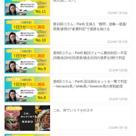
用方法について
2026年7月12日
すきま英語
第10回コラム：Part6 文挿入「難問」攻略—逆接/
因果/参照の“多層判定”で迷路を抜ける
2026年7月10日
すきま英語
第9回コラム：Part5 動詞フォーム難化対応—不定
詞/動名詞/分詞/原形/過去分詞の境界を5秒で判定
2026年7月8日
すきま英語
第8回コラム：Part5 語法頻出セットを一撃で判定
—because系／while系／however系の実戦処理
2026年7月8日
すきま英語
これ、何ていう？その２０
2026年7月7日