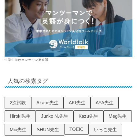
中学生向けオンライン英会話
人気の検索タグ
2次試験
Akane先生
AKI先生
AYA先生
Hiroki先生
Junko N.先生
Kazu先生
Meg先生
TOEIC
Mio先生
SHUN先生
いっこ先生