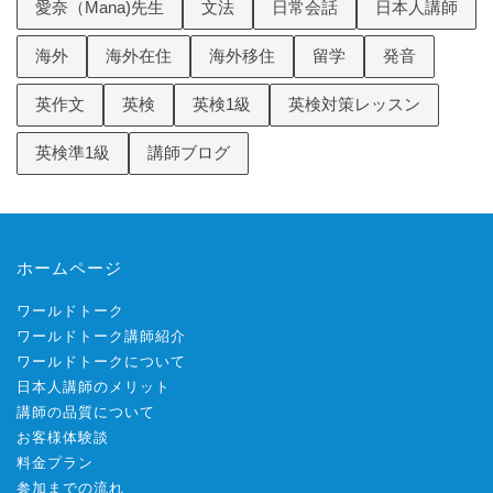
愛奈（Mana)先生
文法
日常会話
日本人講師
海外
海外在住
海外移住
留学
発音
英作文
英検
英検1級
英検対策レッスン
英検準1級
講師ブログ
ホームページ
ワールドトーク
ワールドトーク講師紹介
ワールドトークについて
日本人講師のメリット
講師の品質について
お客様体験談
料金プラン
参加までの流れ