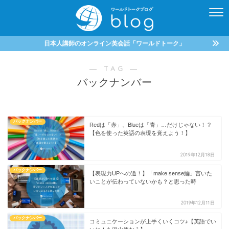
日本人講師のオンライン英会話「ワールドトーク」
― TAG ―
バックナンバー
バックナンバー
Redは「赤」、Blueは「青」…だけじゃない！ ?
【色を使った英語の表現を覚えよう！】
2019年12月18日
バックナンバー
【表現力UPへの道！】「make sense編」言いた
いことが伝わっていないかも？と思った時
2019年12月11日
バックナンバー
コミュニケーションが上手くいくコツ♪【英語でい