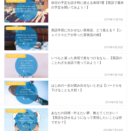
バックナンバー
休日の予定を話す時に使える表現7選【英語で週末
の予定を聞いてみよう！】
2019年10月3日
バックナンバー
英語学習に欠かせない英単語、どう覚える？【シ
ェイクスピアが作った英単語の例】
2019年9月26日
バックナンバー
いつもと違った表現で差をつけるなら…【英語の
ことわざを会話で使ってみよう！】
2019年9月16日
バックナンバー
はじめの一歩が踏み出せないときは【ハードルを
下げることも大切！】
2019年9月5日
バックナンバー
あなたの目標・叶えたい夢、教えてください！
【英語を話せるようになって実現したいことは何
ですか？】
2019年7月24日