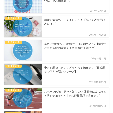
いね！を沢山使おう】
2019年12月4日
バックナンバー
感謝の気持ち、伝えましょう！【感謝を表す英語
表現は？】
2019年11月29日
バックナンバー
寒さに負けない！朝活で一日を始めよう♪【集中力
が高まる朝の時間を英語学習に有効活用】
2019年11月12日
バックナンバー
予定を調整したい！どうやって伝える？【日程調
整で使う英語のフレーズ】
2019年10月23日
バックナンバー
スポーツの秋！意外と知らない 運動会にまつわる
英語をチェック♪ 【あの競技英語で言える？】
2019年10月16日