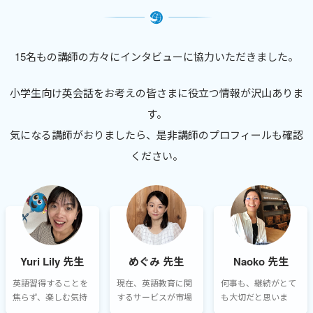
15名もの講師の方々にインタビューに協力いただきました。
小学生向け英会話をお考えの皆さまに役立つ情報が沢山ありま
す。
気になる講師がおりましたら、是非講師のプロフィールも確認
ください。
Yuri Lily 先生
めぐみ 先生
Naoko 先生
英語習得することを
現在、英語教育に関
何事も、継続がとて
焦らず、楽しむ気持
するサービスが市場
も大切だと思いま
ちを忘れずに。私の
に溢れており、何が
す。継続して学び続