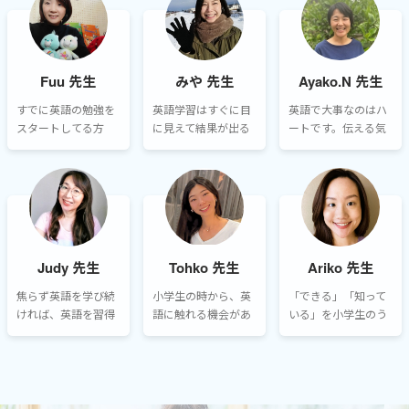
しむことで大人にな
語で、自分の力でコ
られないフレーズも
って英語に対する抵
ミュニケーションを
あるかもしれません
抗がなくなります。
とる楽しさを知って
が、レッスンを継続
頂きたいです。
しているうちに、必
Fuu 先生
みや 先生
Ayako.N 先生
ず言えるようになり
ます。元気にレッス
すでに英語の勉強を
英語学習はすぐに目
英語で大事なのはハ
ンに参加してくださ
スタートしてる方
に見えて結果が出る
ートです。伝える気
いね。
も、これからスター
ものでは無く、長い
持ち、伝わる喜びを
トしようとする方
目で見ていただくも
感じながら、コミュ
も、英語学習の道の
のなので、続けて行
ニケーションを楽し
りは小学校以降もこ
くにはお子様と共に
みましょう！私のレ
の先ずっと長く続き
モチベーションを持
ッスンでは、英語を
ます。小学生はその
ち続けることがとて
好きになってもらえ
スタート地点です。
も大切です。
るよう、生徒さんの
Judy 先生
Tohko 先生
Ariko 先生
興味のあることや身
近なことに関連づけ
焦らず英語を学び続
小学生の時から、英
「できる」「知って
るように心がけてい
ければ、英語を習得
語に触れる機会があ
いる」を小学生のう
ます。
することによって、
ることが楽しい！と
ちに増やし、「自
視野が広がり、将来
感じていると将来の
信」と「英語好
の進路、仕事、人生
英語学習の底上げに
き！」につなげられ
を楽しむことにも繋
必ずつながるものだ
るお手伝いをするこ
がると思います。楽
と思います。なかな
とが私の喜びです！