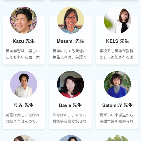
レッスンでは、ゲー
本当に良いのか、選
けていると、先が見
ム感覚なスタートを
ぶのに迷ってしまう
えなくても必ず結果
心がけていて、トラ
ご家庭も多いと思い
がついてきます。あ
ンプを使って講師が
ます。ワールドトー
きらめないことが必
持っているトランプ
クでは、数多くの講
ず結果と自信につな
が赤か黒か当てるゲ
師の中からお子様に
がります。
Kazu 先生
Masami 先生
KEI.S 先生
ームなどを取り入れ
ぴったりな講師を探
ています。
すのに最適なプラッ
英語学習は、楽しい
英語に対する自信が
学校でも英語が教科
トフォームだと思い
ことも多い反面、大
芽生えれば、英語で
として追加されるよ
ます。
変だと感じる場面も
のやり取りが特別な
うになり、その準備
多いのではないでし
ことではなく、日常
のためにレッスンを
ょうか。ですが、諦
の一部となっていき
受けられる会員様も
めずに学習を続けれ
ます。まずは英語を
増えてきています。
ば、きっと成果が出
大好きになり、楽し
ます！
みながらどんどん英
語で遊んでみましょ
りみ 先生
Bayle 先生
Satomi.Y 先生
う。
英語は楽しくなけれ
昨今はAI、チャット
耳がいい小学生から
ば続きませんので、
機能等英語が話せな
英語学習を始められ
とにかく楽しく学習
くともなんとかなる
た皆さんは、既にア
しましょう。小学生
社会ですが、目をみ
ドバンテージがあり
のうちから英語に親
て母国語ではない英
ます。なかなか覚え