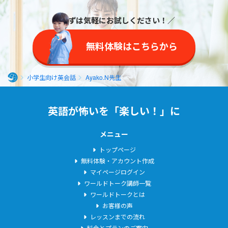
しく学び続けられる
かゴールが見つから
レッスンでお会いで
様に、お手伝いさせ
ないのが語学学習で
きることを心待ちに
＼まずは気軽にお試しください！／
て頂きたいと思いま
すが、英語が生活の
しております！
す。
一部になるくらいに
無料体験はこちらから
なってくれたら嬉し
いです。
小学生向け英会話
Ayako.N先生
ホ
ー
英語が怖いを「楽しい！」に
ム
メニュー
トップページ
無料体験・アカウント作成
マイページログイン
ワールドトーク講師一覧
ワールドトークとは
お客様の声
レッスンまでの流れ
料金とプランのご案内