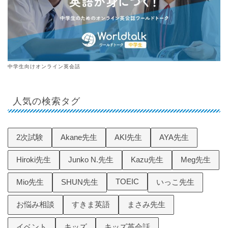
中学生向けオンライン英会話
人気の検索タグ
2次試験
Akane先生
AKI先生
AYA先生
Hiroki先生
Junko N.先生
Kazu先生
Meg先生
TOEIC
Mio先生
SHUN先生
いっこ先生
お悩み相談
すきま英語
まさみ先生
イベント
キッズ
キッズ英会話