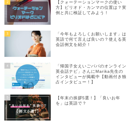
2
【クォーテーションマークの使い
方】ピリオド・カンマの位置は？実
例と共に検証してみよう！
3
「今年もよろしくお願いします」は
英語で何て言えば良いの？使える英
会話例文を紹介！
4
「帰国子女えいごパパのオンライン
英会話ナビ」さんにMarika先生の
インタビューが掲載中【動画付き独
占インタビュー！】
5
【年末の挨拶5選！】「良いお年
を」は英語で？