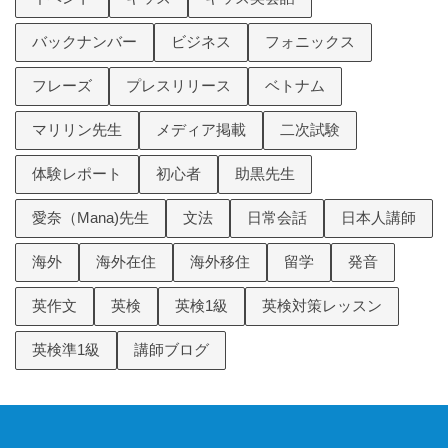
バックナンバー
ビジネス
フォニックス
フレーズ
プレスリリース
ベトナム
マリリン先生
メディア掲載
二次試験
体験レポート
初心者
助黒先生
愛奈（Mana)先生
文法
日常会話
日本人講師
海外
海外在住
海外移住
留学
発音
英作文
英検
英検1級
英検対策レッスン
英検準1級
講師ブログ