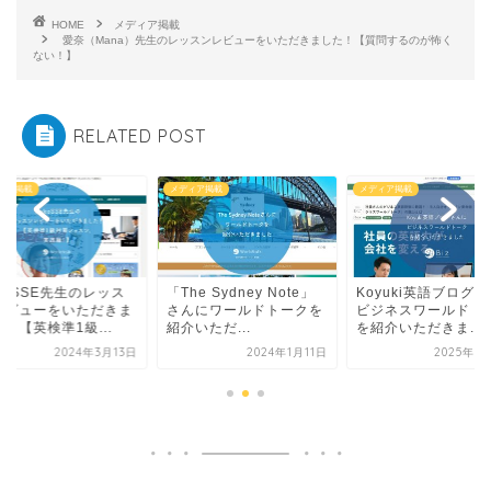
HOME
メディア掲載
愛奈（Mana）先生のレッスンレビューをいただきました！【質問するのが怖く
ない！】
RELATED POST
ィア掲載
メディア掲載
メディア掲載
koSSE先生のレッス
「The Sydney Note」
Koyuki英語ブログ
レビューをいただきま
さんにワールドトークを
ビジネスワールドト
！【英検準1級...
紹介いただ...
を紹介いただきま...
2024年3月13日
2024年1月11日
2025年8