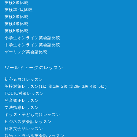
英検2級比較
英検準2級比較
英検3級比較
英検4級比較
英検5級比較
小学生オンライン英会話比較
中学生オンライン英会話比較
ゲーミング英会話比較
ワールドトークのレッスン
初心者向けレッスン
英検対策レッスン
(
1級
準1級
2級
準2級
3級
4級
5級
)
TOEIC対策レッスン
発音矯正レッスン
文法指導レッスン
キッズ・子ども向けレッスン
ビジネス英会話レッスン
日常英会話レッスン
観光・トラベル英会話レッスン