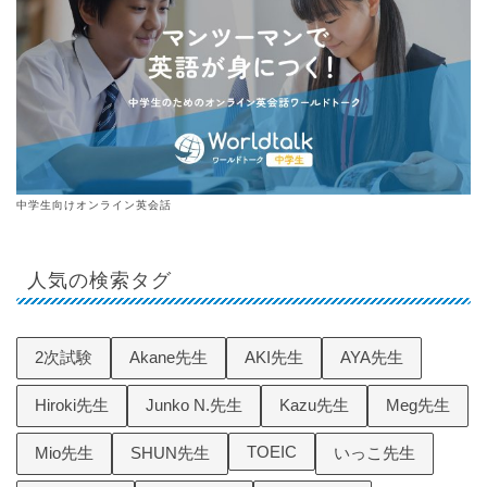
中学生向けオンライン英会話
人気の検索タグ
2次試験
Akane先生
AKI先生
AYA先生
Hiroki先生
Junko N.先生
Kazu先生
Meg先生
TOEIC
Mio先生
SHUN先生
いっこ先生