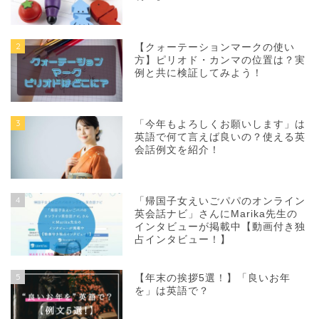
2
【クォーテーションマークの使い
方】ピリオド・カンマの位置は？実
例と共に検証してみよう！
3
「今年もよろしくお願いします」は
英語で何て言えば良いの？使える英
会話例文を紹介！
4
「帰国子女えいごパパのオンライン
英会話ナビ」さんにMarika先生の
インタビューが掲載中【動画付き独
占インタビュー！】
5
【年末の挨拶5選！】「良いお年
を」は英語で？