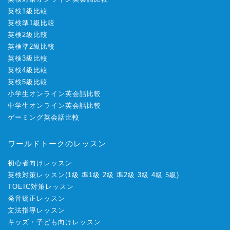
英検1級比較
英検準1級比較
英検2級比較
英検準2級比較
英検3級比較
英検4級比較
英検5級比較
小学生オンライン英会話比較
中学生オンライン英会話比較
ゲーミング英会話比較
ワールドトークのレッスン
初心者向けレッスン
英検対策レッスン
(
1級
準1級
2級
準2級
3級
4級
5級
)
TOEIC対策レッスン
発音矯正レッスン
文法指導レッスン
キッズ・子ども向けレッスン