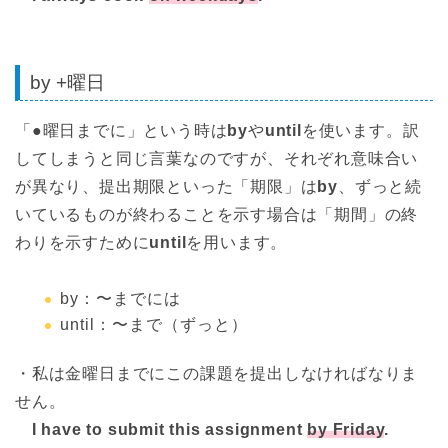
by +曜日
「●曜日までに」という時は
by
や
until
を使います。訳
してしまうと同じ言葉なのですが、それぞれ意味合い
が異なり、提出期限といった「期限」は
by
、ずっと続
いているものが終わることを示す場合は「期間」の終
わりを示すために
until
を用います。
by：〜までには
until：〜まで（ずっと）
・私は金曜日までにこの課題を提出しなければなりま
せん。
I have to submit this assignment
by Friday
.