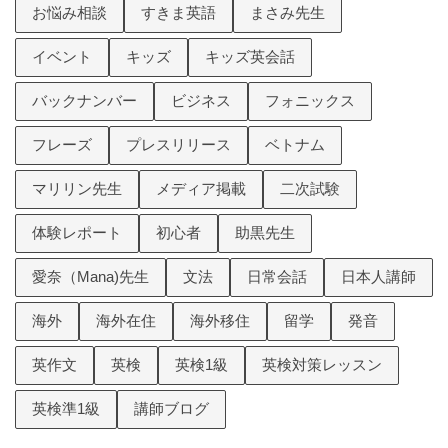
お悩み相談
すきま英語
まさみ先生
イベント
キッズ
キッズ英会話
バックナンバー
ビジネス
フォニックス
フレーズ
プレスリリース
ベトナム
マリリン先生
メディア掲載
二次試験
体験レポート
初心者
助黒先生
愛奈（Mana)先生
文法
日常会話
日本人講師
海外
海外在住
海外移住
留学
発音
英作文
英検
英検1級
英検対策レッスン
英検準1級
講師ブログ