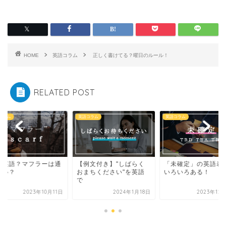
HOME
英語コラム
正しく書けてる？曜日のルール！
RELATED POST
コラム
英語コラム
英語コラム
例文付き】"しばらく
「未確定」の英語表現は
和製英語？マフラー
まちください"を英語
いろいろある！
じない？
2024年1月18日
2023年12月19日
2023年10