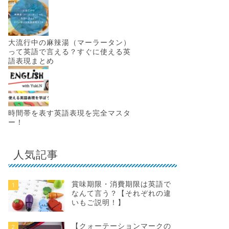
大流行中の麻辣湯（マーラータン）
って英語で言える？すぐに使える英
語表現まとめ
時間帯を表す英語表現を完全マスタ
ー！
人気記事
賞味期限・消費期限は英語で
1
なんて言う？【それぞれの違
いもご説明！】
【クォーテーションマークの
2