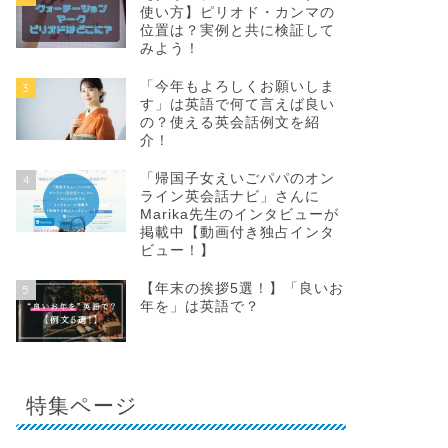
使い方】ピリオド・カンマの
位置は？実例と共に検証して
みよう！
「今年もよろしくお願いしま
3
す」は英語で何て言えば良い
の？使える英会話例文を紹
介！
「帰国子女えいごパパのオン
4
ライン英会話ナビ」さんに
Marika先生のインタビューが
掲載中【動画付き独占インタ
ビュー！】
【年末の挨拶5選！】「良いお
5
年を」は英語で？
特集ページ